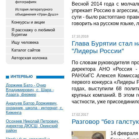
фотографиях
Весной 2014 года с молчали
История литературного
упрекает Россию в агрессии
объединения «Уран-Душэ»
сути - было растоптано прав
Конкурсы и акции
говорить на русском языке, 
Я расскажу о любимой
Бурятии
17.10.2018
Глава Бурятии стал н
Ищу человека
"Лидеры России"
Каталог сайтов
Авторская колонка
По словам руководителя про
директора АНО «Россия - 
РАНХиГС Алексея Комиссар
ИНТЕРВЬЮ
первого конкурса «Лидеры Р
Доржиев Бато - Очир
годах, выступили 68 полит
Владимирович, с. Шара -
Азарга, фермер
крупных компаний. В этом го
частности, уже присоединил
Анадуев Батор Доржиевич,
охранник, школа - интернат, с.
Кижинга
17.02.2017
Разговор "без галстук
Осохеев Николай Петрович,
директор ДЮСШ, Окинский
район
14 февраля