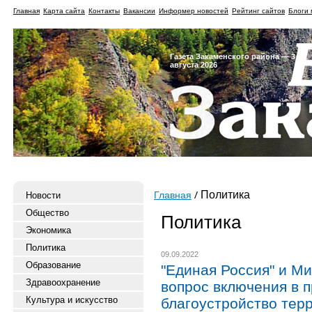
Главная
Карта сайта
Контакты
Вакансии
Информер новостей
Рейтинг сайтов
Блоги 
Газета Закаменского района — 3
августа 2026
Политика
Новости
Главная
Общество
Политика
Экономика
Политика
09.09.2022
Образование
"Единая Россия" и М
Здравоохранение
вопрос включения в 
Культура и искусство
благоустройство тер