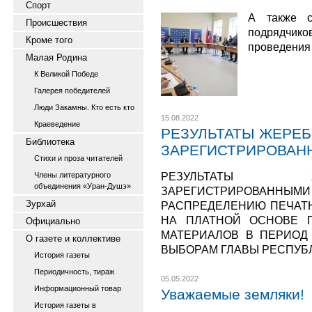
Спорт
А также с
Происшествия
подрядчи
Кроме того
проведения
Малая Родина
К Великой Победе
Галерея победителей
Люди Закамны. Кто есть кто
15.08.2022
Краеведение
РЕЗУЛЬТАТЫ ЖЕРЕ
Библиотека
ЗАРЕГИСТРИРОВАН
Стихи и проза читателей
РЕЗУЛЬТАТЫ 
Члены литературного
объединения «Уран-Душэ»
ЗАРЕГИСТРИРОВА
Зурхай
РАСПРЕДЕЛЕНИЮ ПЕЧАТ
НА ПЛАТНОЙ ОСНОВЕ 
Официально
МАТЕРИАЛОВ В ПЕРИОД
О газете и коллективе
ВЫБОРАМ ГЛАВЫ РЕСПУБ
История газеты
Периодичность, тираж
05.05.2022
Информационный товар
Уважаемые земляки!
История газеты в