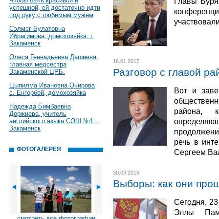
Чтобы быть красивой и
Главы Буря
успешной, ей достаточно идти
конференци
под руку с любимым мужем
участвовал
Сэлмэг Булатовна
Ибрагимова, домохозяйка, г.
Закаменск
Олеся Геннадьевна Дашиева,
16.01.2017
главная медсестра
Разговор с главой ра
Закаменской ЦРБ.
Цыпилма Ивановна Очирова
Вот и заве
с. Енгорбой, домохозяйка
общественно
Надежда Бимбаевна
района, 
Доржиева, учитель
определяющ
английского языка СОШ №1 г.
Закаменск
продолжени
речь в инт
ФОТОГАЛЕРЕЯ
Сергеем Ва
30.09.2016
Выборы: как они про
Сегодня, 23
Эллы Памф
смотреть все фотографии