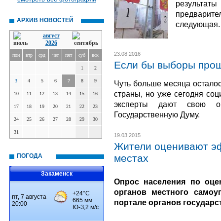
результ
предварите
АРХИВ НОВОСТЕЙ
следующая.
август
2026
23.08.2016
пон
втр
срд
чет
пят
суб
вск
Если бы выборы прош
1
2
3
4
5
6
7
8
9
Чуть больше месяца осталос
страны, но уже сегодня соц
10
11
12
13
14
15
16
эксперты дают свою о
17
18
19
20
21
22
23
Государственную Думу.
24
25
26
27
28
29
30
31
19.03.2015
Жители оценивают эф
ПОГОДА
местах
Закаменск
Опрос населения по оце
органов местного самоу
портале органов государст