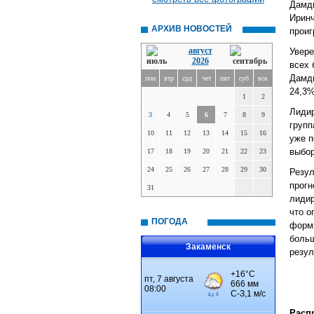
Дамди
Иринч
АРХИВ НОВОСТЕЙ
проиг
август
Увере
2026
всех 
Дамди
пон
втр
срд
чет
пят
суб
вск
24,3%
1
2
Лидир
3
4
5
6
7
8
9
групп
10
11
12
13
14
15
16
уже п
выбор
17
18
19
20
21
22
23
24
25
26
27
28
29
30
Резул
прогн
31
лидир
что о
ПОГОДА
форми
больш
Закаменск
резул
Расп