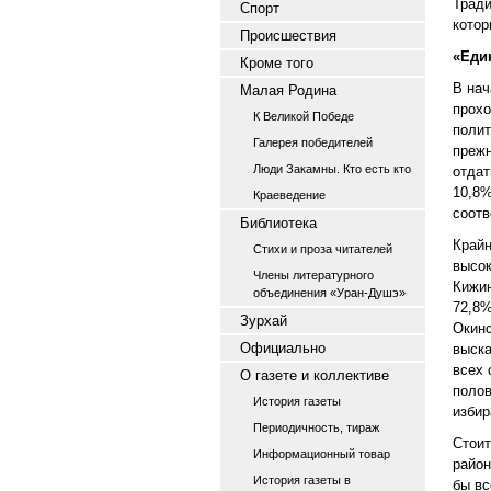
Тради
Спорт
котор
Происшествия
«Еди
Кроме того
В нач
Малая Родина
прохо
К Великой Победе
полит
Галерея победителей
прежн
Люди Закамны. Кто есть кто
отдат
10,8%
Краеведение
соотв
Библиотека
Крайн
Стихи и проза читателей
высок
Члены литературного
Кижин
объединения «Уран-Душэ»
72,8%
Зурхай
Окинс
Официально
выска
всех 
О газете и коллективе
полов
История газеты
избир
Периодичность, тираж
Стоит
Информационный товар
район
История газеты в
бы вс