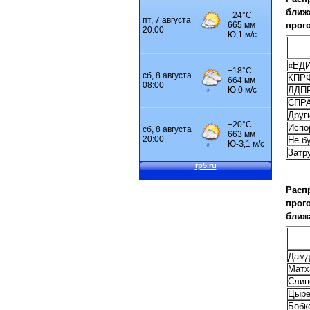
ближ
прог
«ЕД
КПР
ЛДП
СПР
Друг
Испо
Не б
Затр
Распр
прог
ближ
Дамд
Матх
Слип
Цыре
Бобк