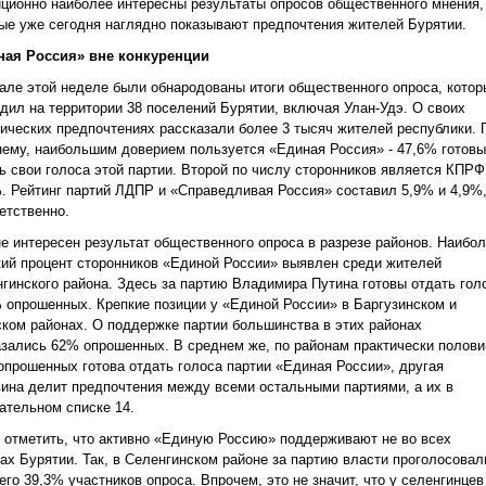
ционно наиболее интересны результаты опросов общественного мнения,
ые уже сегодня наглядно показывают предпочтения жителей Бурятии.
ная Россия» вне конкуренции
але этой неделе были обнародованы итоги общественного опроса, котор
дил на территории 38 поселений Бурятии, включая Улан-Удэ. О своих
ических предпочтениях рассказали более 3 тысяч жителей республики. 
ему, наибольшим доверием пользуется «Единая Россия» - 47,6% готовы
ь свои голоса этой партии. Второй по числу сторонников является КПРФ
. Рейтинг партий ЛДПР и «Справедливая Россия» составил 5,9% и 4,9%
етственно.
е интересен результат общественного опроса в разрезе районов. Наибо
ий процент сторонников «Единой России» выявлен среди жителей
гинского района. Здесь за партию Владимира Путина готовы отдать гол
 опрошенных. Крепкие позиции у «Единой России» в Баргузинском и
ком районах. О поддержке партии большинства в этих районах
зались 62% опрошенных. В среднем же, по районам практически полови
опрошенных готова отдать голоса партии «Единая России», другая
ина делит предпочтения между всеми остальными партиями, а их в
ательном списке 14.
 отметить, что активно «Единую Россию» поддерживают не во всех
ах Бурятии. Так, в Селенгинском районе за партию власти проголосовал
его 39,3% участников опроса. Впрочем, это не значит, что у селенгинцев