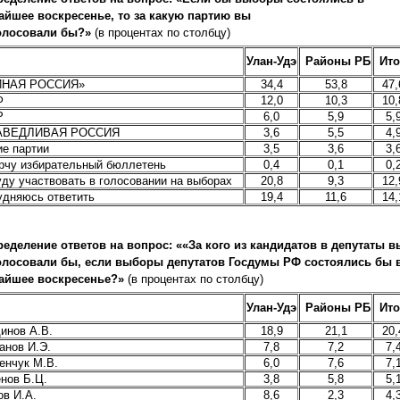
айшее воскресенье, то за какую партию вы
олосовали бы?»
(в процентах по столбцу)
Улан-Удэ
Районы РБ
Ито
ИНАЯ РОССИЯ»
34,4
53,8
47,
Ф
12,0
10,3
10,
Р
6,0
5,9
5,
АВЕДЛИВАЯ РОССИЯ
3,6
5,5
4,
ие партии
3,5
3,6
3,
рчу избирательный бюллетень
0,4
0,1
0,
уду участвовать в голосовании на выборах
20,8
9,3
12,
удняюсь ответить
19,4
11,6
14,
еделение ответов на вопрос: ««За кого из кандидатов в депутаты в
олосовали бы, если выборы депутатов Госдумы РФ состоялись бы 
айшее воскресенье?»
(в процентах по столбцу)
Улан-Удэ
Районы РБ
Ито
инов А.В.
18,9
21,1
20,
анов И.Э.
7,8
7,2
7,
енчук М.В.
6,0
7,6
7,
нов Б.Ц.
3,8
5,8
5,
ов И.А.
8,6
2,3
4,