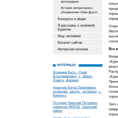
фотографиях
попул
История литературного
проце
объединения «Уран-Душэ»
опрош
опред
Конкурсы и акции
Я расскажу о любимой
Отмет
Бурятии
Иволг
Ищу человека
высок
соотв
Каталог сайтов
Все 
Авторская колонка
Вопре
«Един
ИНТЕРВЬЮ
резул
Распр
Доржиев Бато - Очир
Владимирович, с. Шара -
«Един
Азарга, фермер
Приче
больш
Анадуев Батор Доржиевич,
охранник, школа - интернат, с.
готов
Кижинга
тороп
Осохеев Николай Петрович,
Зато 
директор ДЮСШ, Окинский
избир
район
опрош