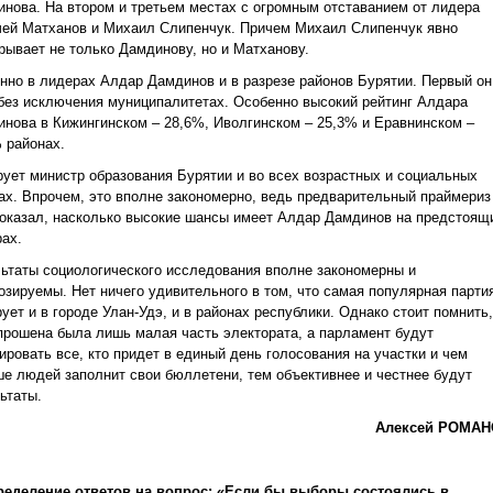
нова. На втором и третьем местах с огромным отставанием от лидера
ей Матханов и Михаил Слипенчук. Причем Михаил Слипенчук явно
рывает не только Дамдинову, но и Матханову.
нно в лидерах Алдар Дамдинов и в разрезе районов Бурятии. Первый он
без исключения муниципалитетах. Особенно высокий рейтинг Алдара
нова в Кижингинском – 28,6%, Иволгинском – 25,3% и Еравнинском –
 районах.
ует министр образования Бурятии и во всех возрастных и социальных
ах. Впрочем, это вполне закономерно, ведь предварительный праймериз
оказал, насколько высокие шансы имеет Алдар Дамдинов на предстоящ
ах.
ьтаты социологического исследования вполне закономерны и
озируемы. Нет ничего удивительного в том, что самая популярная парти
ует и в городе Улан-Удэ, и в районах республики. Однако стоит помнить,
прошена была лишь малая часть электората, а парламент будут
ровать все, кто придет в единый день голосования на участки и чем
е людей заполнит свои бюллетени, тем объективнее и честнее будут
ьтаты.
Алексей РОМА
ределение ответов на вопрос: «Если бы выборы состоялись в