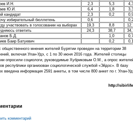
рев И.Н.
2,3
5,3
4,
аев Ю.И.
6,4
1,8
3,
ой кандидат
2,3
0,2
0,
рчу избирательный бюллетень
0,6
0,
уду участвовать в голосовании на выборах
19,3
8,8
12,
удняюсь ответить
24,3
38,7
34,
анов Б.Д.
1,0
0,
иев Баир Батуевич
0,2
0,
 общественного мнения жителей Бурятии проведен на территории 38
ений, включая Улан-Удэ, с 1 по 30 июня 2016 года. Жителей столицы
ии опросили социологи, руководимые Хубриковым О.М., а опрос жителе
ов республики организован социологической службой «Эйдос». В базу
х введена информация 2591 анкеты, в том числе 800 анкет по г. Улан-Уд
http://sibirlif
ментарии
ить комментарий