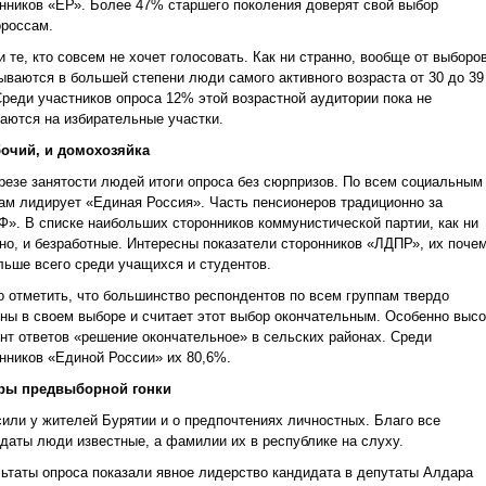
нников «ЕР». Более 47% старшего поколения доверят свой выбор
россам.
и те, кто совсем не хочет голосовать. Как ни странно, вообще от выборо
ываются в большей степени люди самого активного возраста от 30 до 39
Среди участников опроса 12% этой возрастной аудитории пока не
аются на избирательные участки.
бочий, и домохозяйка
резе занятости людей итоги опроса без сюрпризов. По всем социальным
ам лидирует «Единая Россия». Часть пенсионеров традиционно за
». В списке наибольших сторонников коммунистической партии, как ни
но, и безработные. Интересны показатели сторонников «ЛДПР», их почем
льше всего среди учащихся и студентов.
 отметить, что большинство респондентов по всем группам твердо
ны в своем выборе и считает этот выбор окончательным. Особенно высо
нт ответов «решение окончательное» в сельских районах. Среди
нников «Единой России» их 80,6%.
ры предвыборной гонки
или у жителей Бурятии и о предпочтениях личностных. Благо все
даты люди известные, а фамилии их в республике на слуху.
ьтаты опроса показали явное лидерство кандидата в депутаты Алдара