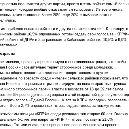
ярностью пользуются другие партии, просто в этом районе самый боль
нт людей, которые вообще отказываются голосовать. Из всего числа
енных таких выявлено более 20%, еще 20% с выбором пока не
елились.
им наиболее высокие рейтинги и других политических сил. К примеру, в
инском районе 16,5% опрошенных готовы отдать свои голоса за «КПРФ»
ий рейтинг «ЛДПР» в Заиграевском и Кабанском районах. 10,5% и 9,9%
етственно.
возрасты
ки мнению, прочно укоренившемуся в оппозиционных рядах, что якобы
ая Россия» стремительно теряет сторонников среди молодежи,
ьтаты общественного исследования говорят совсем о другом.
еделение по возрасту среди жителей сельских районов показывает, что
ая Россия» с огромным отрывом лидирует во всех возрастных группах.
м число сторонников партии власти в возрасте от 18 до 29 лет самое
ое. 56,6% респондентов соц-опроса в этой возрастной группе уже сегод
ы отдать голоса «Единой России». А вот за КПРФ молодежь голосовать 
ится. Всего 2,7% опрошенных готовы отдать голоса за коммунистов.
незыблемы позиции «КПРФ» среди респондентов старше 60 лет. Галочку
ательном бюллетене напротив «КПРФ» готовы поставить 21,6%
енных. Так или иначе, этот процент все равно меньше чем процент