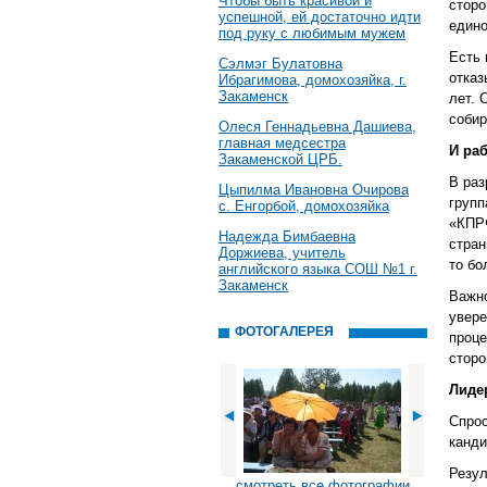
Чтобы быть красивой и
сторо
успешной, ей достаточно идти
едино
под руку с любимым мужем
Есть 
Сэлмэг Булатовна
отказ
Ибрагимова, домохозяйка, г.
Закаменск
лет. 
собир
Олеся Геннадьевна Дашиева,
главная медсестра
И ра
Закаменской ЦРБ.
В раз
Цыпилма Ивановна Очирова
групп
с. Енгорбой, домохозяйка
«КПРФ
Надежда Бимбаевна
стран
Доржиева, учитель
то бо
английского языка СОШ №1 г.
Закаменск
Важно
увере
ФОТОГАЛЕРЕЯ
проце
сторо
Лиде
Спрос
канди
Резул
смотреть все фотографии