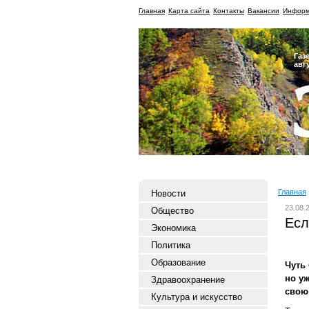
Главная
Карта сайта
Контакты
Вакансии
Информ
Газ
авг
Главная
Новости
23.08.
Общество
Есл
Экономика
Политика
Образование
Чуть
но у
Здравоохранение
свою
Культура и искусство