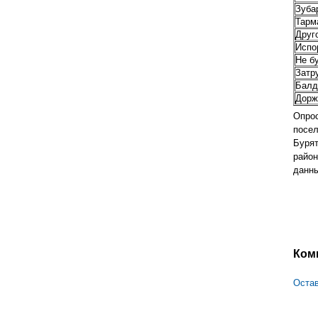
Зуба
Тарм
Друг
Испо
Не б
Затр
Балд
Дорж
Опрос
посел
Бурят
район
данны
Ком
Остав