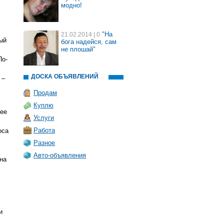
модно!
"На
21.02.2014
| 0
ый
бога надейся, сам
не плошай"
По-
ДОСКА ОБЪЯВЛЕНИЙ
 –
,
Продам
Куплю
лее
Услуги
Работа
оса
Разное
Авто-объявления
на
и