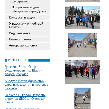
фотографиях
История литературного
объединения «Уран-Душэ»
Конкурсы и акции
Я расскажу о любимой
Бурятии
Ищу человека
Каталог сайтов
Авторская колонка
ИНТЕРВЬЮ
Доржиев Бато - Очир
Владимирович, с. Шара -
Азарга, фермер
Анадуев Батор Доржиевич,
охранник, школа - интернат, с.
Кижинга
Осохеев Николай Петрович,
директор ДЮСШ, Окинский
район