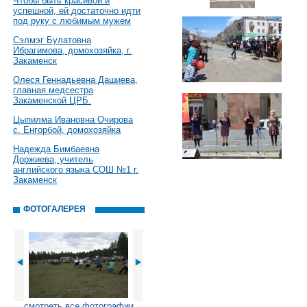
Чтобы быть красивой и
успешной, ей достаточно идти
под руку с любимым мужем
Сэлмэг Булатовна
Ибрагимова, домохозяйка, г.
Закаменск
Олеся Геннадьевна Дашиева,
главная медсестра
Закаменской ЦРБ.
Цыпилма Ивановна Очирова
с. Енгорбой, домохозяйка
Надежда Бимбаевна
Доржиева, учитель
английского языка СОШ №1 г.
Закаменск
ФОТОГАЛЕРЕЯ
смотреть все фотографии