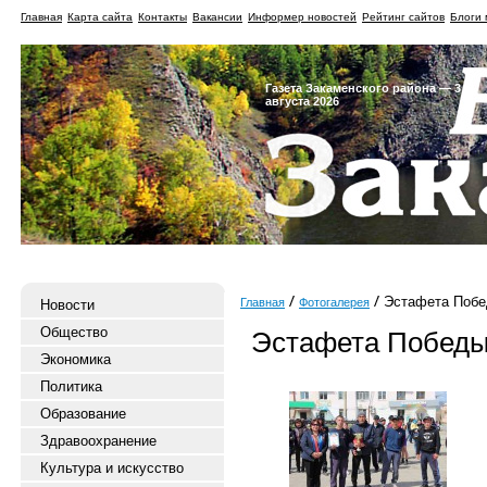
Главная
Карта сайта
Контакты
Вакансии
Информер новостей
Рейтинг сайтов
Блоги 
Газета Закаменского района — 3
августа 2026
Эстафета Побед
Главная
Фотогалерея
Новости
Общество
Эстафета Победы
Экономика
Политика
Образование
Здравоохранение
Культура и искусство