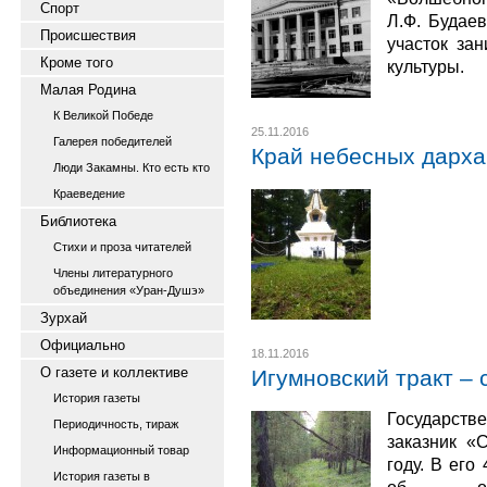
Спорт
Л.Ф. Будаев
Происшествия
участок за
Кроме того
культуры.
Малая Родина
К Великой Победе
25.11.2016
Галерея победителей
Край небесных дарха
Люди Закамны. Кто есть кто
Краеведение
Библиотека
Стихи и проза читателей
Члены литературного
объединения «Уран-Душэ»
Зурхай
Официально
18.11.2016
О газете и коллективе
Игумновский тракт –
История газеты
Государст
Периодичность, тираж
заказник «
Информационный товар
году. В его
История газеты в