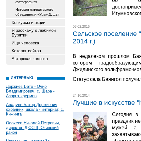
об од
фотографиях
достопри
История литературного
Игумновском
объединения «Уран-Душэ»
Конкурсы и акции
03.02.2015
Я расскажу о любимой
Сельское поселение "
Бурятии
2014 г.)
Ищу человека
Каталог сайтов
В недалеком прошлом Баян
Авторская колонка
котором градообразующ
Джидинского вольфрамо-мол
ИНТЕРВЬЮ
Статус села Баянгол получил
Доржиев Бато - Очир
Владимирович, с. Шара -
Азарга, фермер
24.10.2014
Лучшие в искусстве "
Анадуев Батор Доржиевич,
охранник, школа - интернат, с.
Сегодня в 
Кижинга
праздник не
Осохеев Николай Петрович,
мужей, а 
директор ДЮСШ, Окинский
район
захватываю
«hэер шаалг