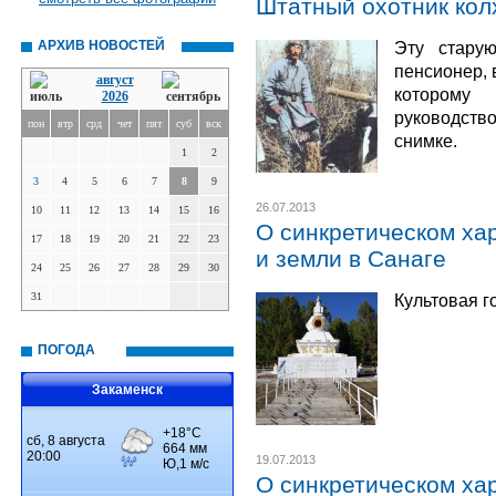
Штатный охотник кол
АРХИВ НОВОСТЕЙ
Эту стару
пенсионер, 
август
которому 
2026
руководст
пон
втр
срд
чет
пят
суб
вск
снимке.
1
2
3
4
5
6
7
8
9
26.07.2013
10
11
12
13
14
15
16
О синкретическом хар
17
18
19
20
21
22
23
и земли в Санаге
24
25
26
27
28
29
30
31
Культовая г
ПОГОДА
Закаменск
19.07.2013
О синкретическом хар