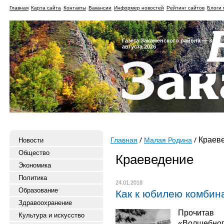
Главная
Карта сайта
Контакты
Вакансии
Информер новостей
Рейтинг сайтов
Блоги 
Газета Закаменского района — 3
августа 2026
Краев
Новости
Главная
Малая Родина
Общество
Краеведение
Экономика
Политика
24.01.2018
Образование
Как к юбилею комбин
Здравоохранение
Прочитав
Культура и искусство
«Волшебног