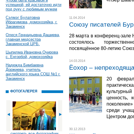
Чтобы быть красивой и
успешной, ей достаточно идти
под руку с любимым мужем
Сэлмэг Булатовна
11.04.2014
Ибрагимова, домохозяйка, г.
Союзу писателей Бур
Закаменск
Олеся Геннадьевна Дашиева,
28 марта в конференц-зале 
главная медсестра
состоялось торжествен
Закаменской ЦРБ.
посвящённое 80-летию Союз
Цыпилма Ивановна Очирова
с. Енгорбой, домохозяйка
14.03.2014
Надежда Бимбаевна
Ёохор – непреходяща
Доржиева, учитель
английского языка СОШ №1 г.
20 феврал
Закаменск
практиче
культурн
ФОТОГАЛЕРЕЯ
ценность, 
поколение» 
среди учащ
Центром до
30.12.2013
смотреть все фотографии