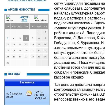
сетку, укрепляли гвоздями н
сетка слабовата, дополнител
АРХИВ НОВОСТЕЙ
началась штукатурная работ
август
подачу раствора в растворны
2026
подносили носилками. Здес
пон
втр
срд
чет
пят
суб
вск
лучшие штукатуры участка. 
работникам как А. Лапердина
1
2
Борисова, Л. Данилова, К. Фи
3
4
5
6
7
8
9
Гибадулина, К. Бурлакова. 
10
11
12
13
14
15
16
замечательными штукатурами
17
18
19
20
21
22
23
оштукатурили потолок больш
24
25
26
27
28
29
30
большого зала плотники убр
дощатый пол. Пока женщины 
31
плотники готовили для них р
собрали и повесили 6 зерка
ПОГОДА
кассовое окошко.
Закаменск
Так день за днём шла напря
контролировал заместитель 
строительству комбината В.
непосредственно в его веде