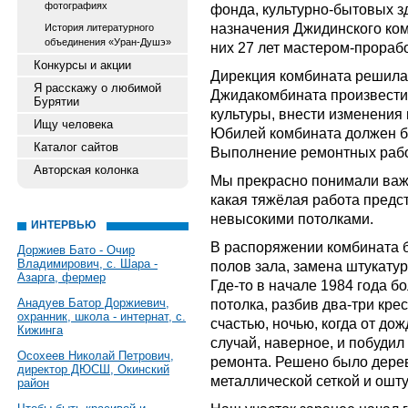
фотографиях
фонда, культурно-бытовых 
назначения Джидинского комб
История литературного
объединения «Уран-Душэ»
них 27 лет мастером-прораб
Конкурсы и акции
Дирекция комбината решила
Я расскажу о любимой
Джидакомбината произвести
Бурятии
культуры, внести изменения
Ищу человека
Юбилей комбината должен бы
Каталог сайтов
Выполнение ремонтных работ
Авторская колонка
Мы прекрасно понимали важ
какая тяжёлая работа предст
невысокими потолками.
ИНТЕРВЬЮ
В распоряжении комбината 
Доржиев Бато - Очир
Владимирович, с. Шара -
полов зала, замена штукатур
Азарга, фермер
Где-то в начале 1984 года б
Анадуев Батор Доржиевич,
потолка, разбив два-три кре
охранник, школа - интернат, с.
счастью, ночью, когда от до
Кижинга
случай, наверное, и побуди
Осохеев Николай Петрович,
ремонта. Решено было дере
директор ДЮСШ, Окинский
металлической сеткой и ошту
район