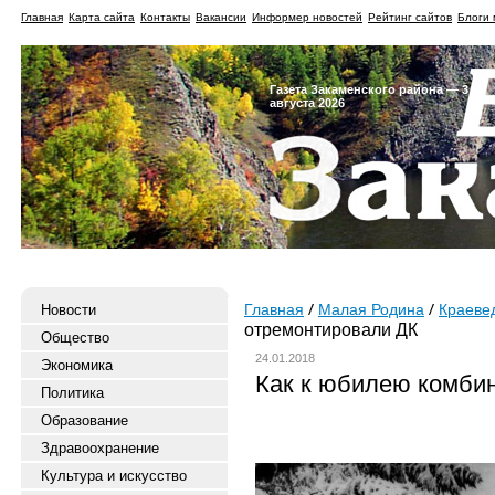
Главная
Карта сайта
Контакты
Вакансии
Информер новостей
Рейтинг сайтов
Блоги 
Газета Закаменского района — 3
августа 2026
Новости
Главная
Малая Родина
Краеве
отремонтировали ДК
Общество
24.01.2018
Экономика
Как к юбилею комби
Политика
Образование
Здравоохранение
Культура и искусство