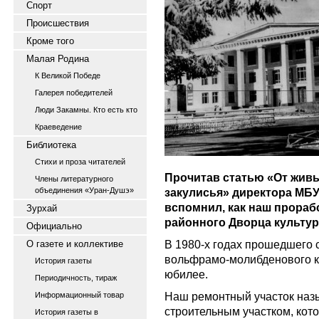
Спорт
Происшествия
Кроме того
Малая Родина
К Великой Победе
Галерея победителей
Люди Закамны. Кто есть кто
Краеведение
Библиотека
Стихи и проза читателей
Прочитав статью «От живы
Члены литературного
объединения «Уран-Душэ»
закулисья» директора МБУ
вспомнил, как наш прораб
Зурхай
районного Дворца культур
Официально
В 1980-х годах прошедшего 
О газете и коллективе
вольфрамо-молибденового к
История газеты
юбилее.
Периодичность, тираж
Наш ремонтный участок наз
Информационный товар
строительным участком, кот
История газеты в