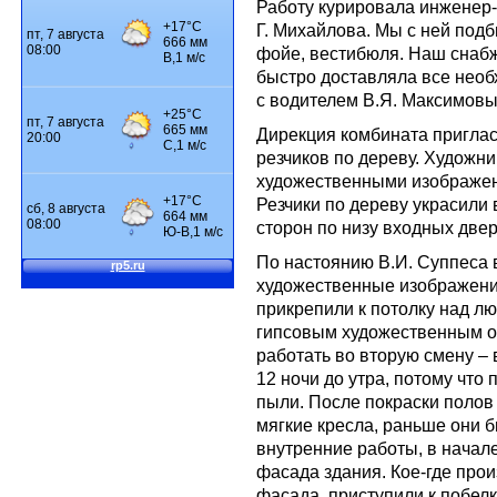
Работу курировала инженер-с
Г. Михайлова. Мы с ней подб
фойе, вестибюля. Наш снабж
быстро доставляла все нео
с водителем В.Я. Максимовы
Дирекция комбината приглас
резчиков по дереву. Художни
художественными изображен
Резчики по дереву украсили 
сторон по низу входных две
По настоянию В.И. Суппеса
художественные изображени
прикрепили к потолку над л
гипсовым художественным о
работать во вторую смену –
12 ночи до утра, потому чт
пыли. После покраски полов
мягкие кресла, раньше они 
внутренние работы, в начале
фасада здания. Кое-где про
фасада, приступили к побелк