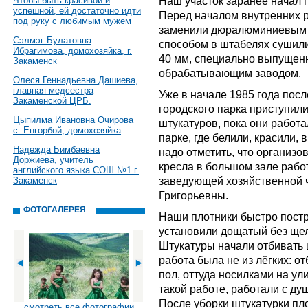
Наш участок заранее начал 
Чтобы быть красивой и
успешной, ей достаточно идти
Перед началом внутренних 
под руку с любимым мужем
заменили дюралюминиевым 
Сэлмэг Булатовна
способом в штабелях сушил
Ибрагимова, домохозяйка, г.
40 мм, специально выпущенн
Закаменск
обрабатывающим заводом.
Олеся Геннадьевна Дашиева,
главная медсестра
Уже в начале 1985 года посл
Закаменской ЦРБ.
городского парка приступили
Цыпилма Ивановна Очирова
штукатуров, пока они работа
с. Енгорбой, домохозяйка
парке, где белили, красили, 
Надежда Бимбаевна
надо отметить, что организ
Доржиева, учитель
кресла в большом зале рабо
английского языка СОШ №1 г.
заведующей хозяйственной 
Закаменск
Григорьевны.
ФОТОГАЛЕРЕЯ
Наши плотники быстро постр
установили дощатый без ще
Штукатуры начали отбивать ш
работа была не из лёгких: от
пол, оттуда носилками на у
такой работе, работали с ду
После уборки штукатурки пл
смотреть все фотографии