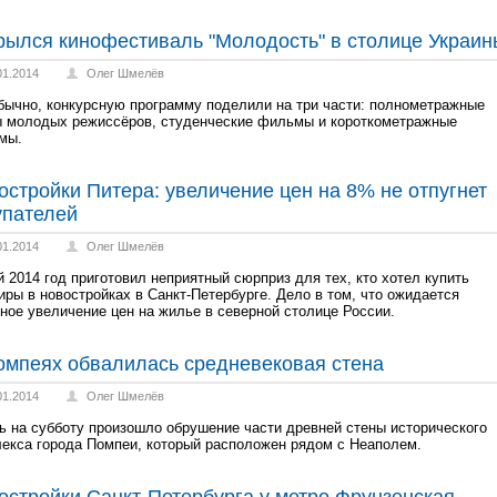
рылся кинофестиваль "Молодость" в столице Украин
01.2014
Олег Шмелёв
бычно, конкурсную программу поделили на три части: полнометражные
 молодых режиссёров, студенческие фильмы и короткометражные
мы.
остройки Питера: увеличение цен на 8% не отпугнет
упателей
01.2014
Олег Шмелёв
 2014 год приготовил неприятный сюрприз для тех, кто хотел купить
иры в новостройках в Санкт-Петербурге. Дело в том, что ожидается
ное увеличение цен на жилье в северной столице России.
омпеях обвалилась средневековая стена
01.2014
Олег Шмелёв
ь на субботу произошло обрушение части древней стены исторического
екса города Помпеи, который расположен рядом с Неаполем.