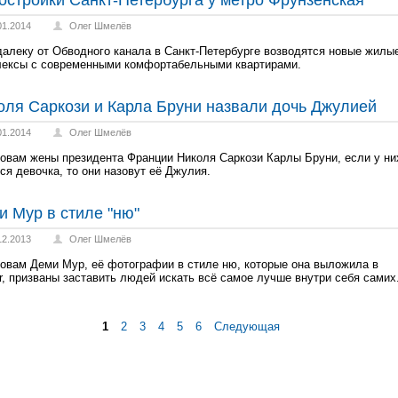
остройки Санкт-Петербурга у метро Фрунзенская
01.2014
Олег Шмелёв
алеку от Обводного канала в Санкт-Петербурге возводятся новые жилы
лексы с современными комфортабельными квартирами.
оля Саркози и Карла Бруни назвали дочь Джулией
01.2014
Олег Шмелёв
овам жены президента Франции Николя Саркози Карлы Бруни, если у ни
ся девочка, то они назовут её Джулия.
и Мур в стиле "ню"
12.2013
Олег Шмелёв
овам Деми Мур, её фотографии в стиле ню, которые она выложила в
er, призваны заставить людей искать всё самое лучше внутри себя самих
1
2
3
4
5
6
Следующая