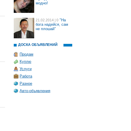
модно!
"На
21.02.2014
| 0
бога надейся, сам
не плошай"
ДОСКА ОБЪЯВЛЕНИЙ
Продам
Куплю
Услуги
Работа
Разное
Авто-объявления