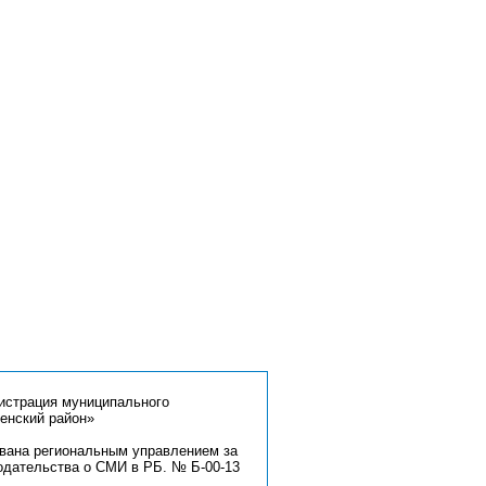
страция муниципального
енский район»
ована региональным управлением за
одательства о СМИ в РБ. № Б-00-13