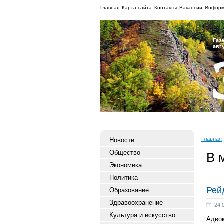
Главная
Карта сайта
Контакты
Вакансии
Информ
Газ
авг
Главная
Новости
Общество
В 
Экономика
Политика
Рей
Образование
Здравоохранение
24.
Культура и искусство
Адвок