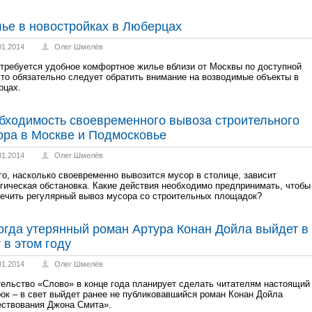
ье в новостройках в Люберцах
01.2014
Олег Шмелёв
требуется удобное комфортное жилье вблизи от Москвы по доступной
 то обязательно следует обратить внимание на возводимые объекты в
рцах.
бходимость своевременного вывоза строительного
ора в Москве и Подмосковье
01.2014
Олег Шмелёв
го, насколько своевременно вывозится мусор в столице, зависит
гическая обстановка. Какие действия необходимо предпринимать, чтобы
ечить регулярный вывоз мусора со строительных площадок?
огда утерянный роман Артура Конан Дойла выйдет в
 в этом году
01.2014
Олег Шмелёв
ельство «Слово» в конце года планирует сделать читателям настоящий
ок – в свет выйдет ранее не публиковавшийся роман Конан Дойла
ствования Джона Смита».