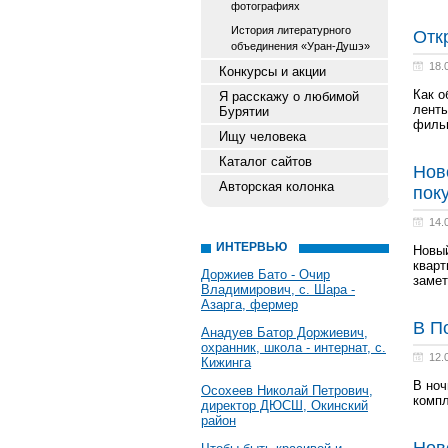
фотографиях
История литературного
Отк
объединения «Уран-Душэ»
18.
Конкурсы и акции
Как о
Я расскажу о любимой
ленты
Бурятии
филь
Ищу человека
Каталог сайтов
Нов
Авторская колонка
пок
14.
ИНТЕРВЬЮ
Новый
кварт
Доржиев Бато - Очир
замет
Владимирович, с. Шара -
Азарга, фермер
В П
Анадуев Батор Доржиевич,
охранник, школа - интернат, с.
12.
Кижинга
В ноч
Осохеев Николай Петрович,
компл
директор ДЮСШ, Окинский
район