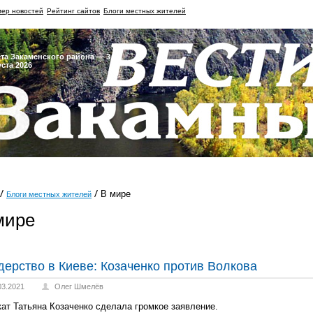
ер новостей
Рейтинг сайтов
Блоги местных жителей
ета Закаменского района — 3
уста 2026
В мире
Блоги местных жителей
мире
дерство в Киеве: Козаченко против Волкова
03.2021
Олег Шмелёв
ат Татьяна Козаченко сделала громкое заявление.