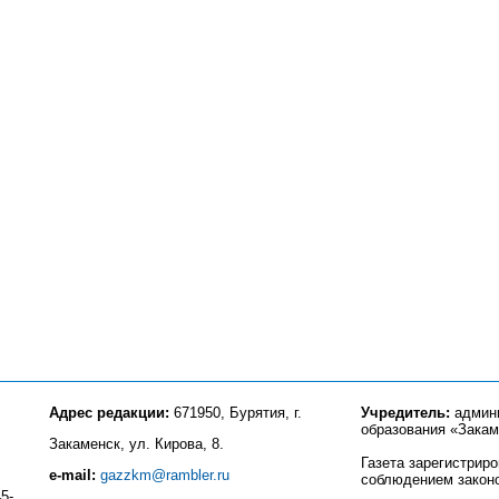
Адрес редакции:
671950, Бурятия, г.
Учредитель:
админи
образования «Закам
Закаменск, ул. Кирова, 8.
Газета зарегистрир
e-mail:
gazzkm@rambler.ru
соблюдением закон
5-