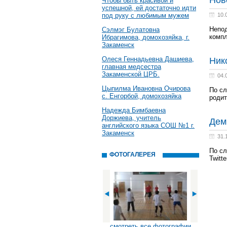
Нов
Чтобы быть красивой и
успешной, ей достаточно идти
под руку с любимым мужем
10.
Непод
Сэлмэг Булатовна
комп
Ибрагимова, домохозяйка, г.
Закаменск
Олеся Геннадьевна Дашиева,
Ник
главная медсестра
Закаменской ЦРБ.
04.
Цыпилма Ивановна Очирова
По сл
с. Енгорбой, домохозяйка
родит
Надежда Бимбаевна
Доржиева, учитель
Дем
английского языка СОШ №1 г.
Закаменск
31.
По сл
ФОТОГАЛЕРЕЯ
Twitt
смотреть все фотографии