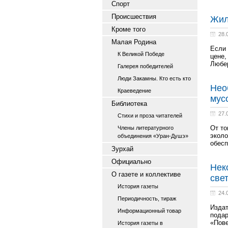
Спорт
Происшествия
Жил
Кроме того
28.
Малая Родина
Если 
К Великой Победе
цене,
Любе
Галерея победителей
Люди Закамны. Кто есть кто
Нео
Краеведение
мус
Библиотека
27.
Стихи и проза читателей
От то
Члены литературного
эколо
объединения «Уран-Душэ»
обесп
Зурхай
Официально
Нек
О газете и коллективе
свет
История газеты
24.
Периодичность, тираж
Издат
Информационный товар
подар
«Пове
История газеты в