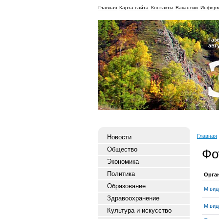
Главная
Карта сайта
Контакты
Вакансии
Информ
Газ
авг
Главная
Новости
Общество
Фо
Экономика
Политика
Орга
Образование
М.вид
Здравоохранение
М.вид
Культура и искусство