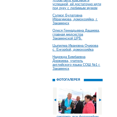
Чтобы быть красивой и
успешной, ей достаточно идти
под руку с любимым мужем
Сэлмэг Булатовна
Ибрагимова, домохозяйка, г.
Закаменск
Олеся Геннадьевна Дашиева,
главная медсестра
Закаменской ЦРБ.
Цыпилма Ивановна Очирова
с. Енгорбой, домохозяйка
Надежда Бимбаевна
Доржиева, учитель
английского языка СОШ №1 г.
Закаменск
ФОТОГАЛЕРЕЯ
смотреть все фотографии