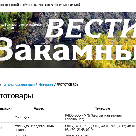
ер новостей
Рейтинг сайтов
Блоги местных жителей
ета Закаменского района — 3
уста 2026
Фототовары
Каталог организаций
Интернет
тотовары
низация
Адрес
Телефон
8-800-200-77-75 (бесплатная единая
ео
Улан-Удэ
справочная)
Улан-Удэ, Жердева, 104б -
(3012) 48-01-91, (3012) 48-01-92, (3012) 48-01
ео
цоколь
93, (3012) 48-01-94