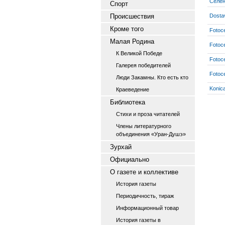
Селен
Спорт
Происшествия
Dosta
Кроме того
Fotoc
Малая Родина
Fotoc
К Великой Победе
Fotoc
Галерея победителей
Fotoc
Люди Закамны. Кто есть кто
Konic
Краеведение
Библиотека
Стихи и проза читателей
Члены литературного
объединения «Уран-Душэ»
Зурхай
Официально
О газете и коллективе
История газеты
Периодичность, тираж
Информационный товар
История газеты в