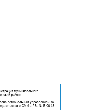
страция муниципального
енский район»
ована региональным управлением за
одательства о СМИ в РБ. № Б-00-13