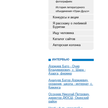
фотографиях
История литературного
объединения «Уран-Душэ»
Конкурсы и акции
Я расскажу о любимой
Бурятии
Ищу человека
Каталог сайтов
Авторская колонка
ИНТЕРВЬЮ
Доржиев Бато - Очир
Владимирович, с. Шара -
Азарга, фермер
Анадуев Батор Доржиевич,
охранник, школа - интернат, с.
Кижинга
Осохеев Николай Петрович,
директор ДЮСШ, Окинский
район