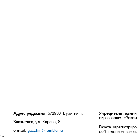
Адрес редакции:
671950, Бурятия, г.
Учредитель:
админи
образования «Закам
Закаменск, ул. Кирова, 8.
Газета зарегистрир
e-mail:
gazzkm@rambler.ru
соблюдением закон
5-