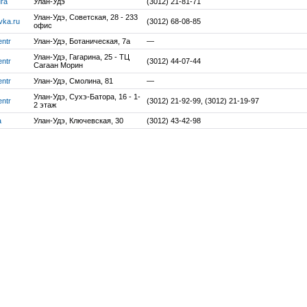
га
Улан-Удэ
(3012) 21-81-71
Улан-Удэ, Советская, 28 - 233
vka.ru
(3012) 68-08-85
офис
entr
Улан-Удэ, Ботаническая, 7а
—
Улан-Удэ, Гагарина, 25 - ТЦ
entr
(3012) 44-07-44
Сагаан Морин
entr
Улан-Удэ, Смолина, 81
—
Улан-Удэ, Сухэ-Батора, 16 - 1-
entr
(3012) 21-92-99, (3012) 21-19-97
2 этаж
a
Улан-Удэ, Ключевская, 30
(3012) 43-42-98