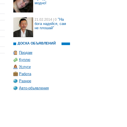
модно!
"На
21.02.2014
| 0
бога надейся, сам
не плошай"
ДОСКА ОБЪЯВЛЕНИЙ
Продам
Куплю
Услуги
Работа
Разное
Авто-объявления