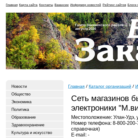
Главная
Карта сайта
Контакты
Вакансии
Информер новостей
Рейтинг сайтов
Блоги 
Газета Закаменского района — 3
августа 2026
Новости
Главная
Каталог организаций
И
Общество
Сеть магазинов б
Экономика
электроники "М.в
Политика
Местоположение: Улан-Удэ, ул
Образование
Номер телефона: 8-800-200-
Здравоохранение
справочная)
Культура и искусство
E-mail: -