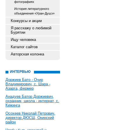
фотографиях
История литературного
объединения «Уран-Душэ»
Конкурсы и акции
Я расскажу о любимой
Бурятии
Ищу человека
Каталог сайтов
Авторская колонка
ИНТЕРВЬЮ
Доржиев Бато - Очир
Владимирович, с. Шара -
Азарга, фермер
Анадуев Батор Доржиевич,
охранник, школа - интернат, с.
Кижинга
Осохеев Николай Петрович,
директор ДЮСШ, Окинский
район