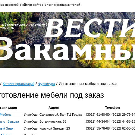
ер новостей
Рейтинг сайтов
Блоги местных жителей
ета Закаменского района — 3
уста 2026
Изготовление мебели под заказ
Каталог организаций
Фурнитура
готовление мебели под заказ
ганизация
Адрес
Телефон
 Мебель
Улан-Удэ, Сахьяновой, 5а - ТЦ Гвоздь
(3012) 61-60-80, (3012) 29-79-3
ь от Зыкова
Улан-Удэ, Ботаническая, 38
(3012) 44-34-04, (3012) 44-58-1
вый Знак
Улан-Удэ, Красной Звезды, 23
(3012) 35-78-68, (3012) 62-50-3