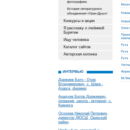
фотографиях
Моно
История литературного
Нова
объединения «Уран-Душэ»
Конкурсы и акции
Новый
Я расскажу о любимой
Окна 
Бурятии
Произ
компа
Ищу человека
Рута
Каталог сайтов
Рута
Авторская колонка
Рута
Уютн
ИНТЕРВЬЮ
Форм
Mr.Wa
Доржиев Бато - Очир
Владимирович, с. Шара -
Азарга, фермер
Анадуев Батор Доржиевич,
охранник, школа - интернат, с.
Кижинга
Осохеев Николай Петрович,
директор ДЮСШ, Окинский
район