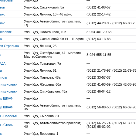
-Мебель
Улан-Удэ
—
тов
Улан-Удэ, Сахьяновой, 5а
(3012) 41-98-57
икс
Улан-Удэ, Ленина, 16 - 46 офис
(3012) 22-14-42
Улан-Удэ, Автомобилистов проспект,
икс
(3012) 44-29-95, (3012) 66-88-7
1д
Лесовик
Улан-Удэ, Полигон пос, 10б
8-964-401-70-68
а
Улан-Удэ, Сахьяновой, 9в к1 - 11 офис
(3012) 63-13-83
ея Стрельца
Улан-Удэ, Ленина, 25
—
Улан-Удэ, Октябрьская, 44 - магазин
с
8-924-655-11-55
МастерСантехник
АДА
Улан-Удэ, Трактовая, 7а
—
а
Улан-Удэ, Ленина, 61
(3012) 21-78-97, (3012) 21-79-7
тиль
Улан-Удэ, Павлова, 48а
(3012) 33-57-37
 и кухоньки
Улан-Удэ, Жердева, 60а
(3012) 41-93-59, (3012) 42-38-9
 и кухоньки
Улан-Удэ, Октябрьская, 45а
(3012) 46-04-12
ер ШКАФ
Улан-Удэ
—
Улан-Удэ, Автомобилистов проспект,
ер ШКАФ
(3012) 56-88-58, (3012) 66-37-9
3б
ь Полесья
Улан-Удэ, Смолина, 81
—
Улан-Удэ, Автомобилистов проспект,
(3012) 66-25-74, (3012) 61-30-30
ь Стиль
4б
(3012) 68-02-02
ль
Улан-Удэ, Борсоева, 1
—