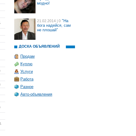
модно!
"На
21.02.2014
| 0
5
бога надейся, сам
не плошай"
ДОСКА ОБЪЯВЛЕНИЙ
Продам
Куплю
5
Услуги
Работа
8
Разное
Авто-объявления
8
,