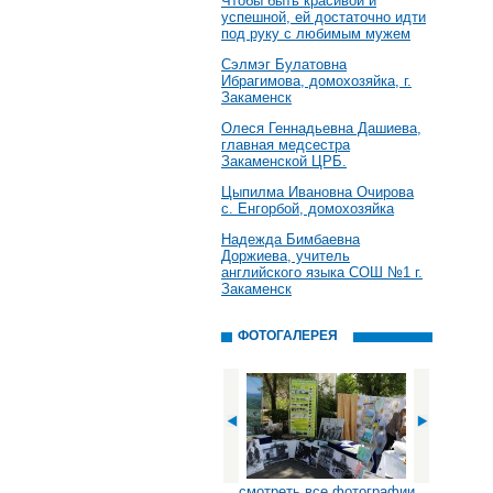
Чтобы быть красивой и
успешной, ей достаточно идти
под руку с любимым мужем
Сэлмэг Булатовна
Ибрагимова, домохозяйка, г.
Закаменск
Олеся Геннадьевна Дашиева,
главная медсестра
Закаменской ЦРБ.
Цыпилма Ивановна Очирова
с. Енгорбой, домохозяйка
Надежда Бимбаевна
Доржиева, учитель
английского языка СОШ №1 г.
Закаменск
ФОТОГАЛЕРЕЯ
смотреть все фотографии