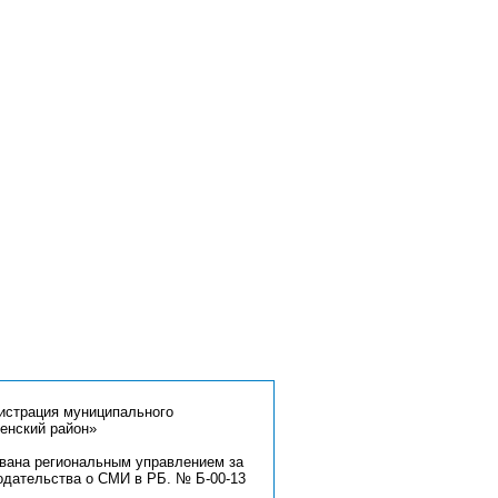
страция муниципального
енский район»
ована региональным управлением за
одательства о СМИ в РБ. № Б-00-13