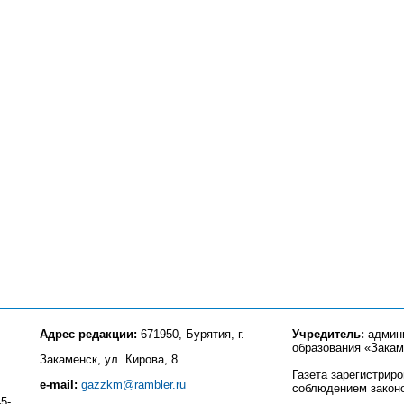
Адрес редакции:
671950, Бурятия, г.
Учредитель:
админи
образования «Закам
Закаменск, ул. Кирова, 8.
Газета зарегистрир
e-mail:
gazzkm@rambler.ru
соблюдением закон
5-