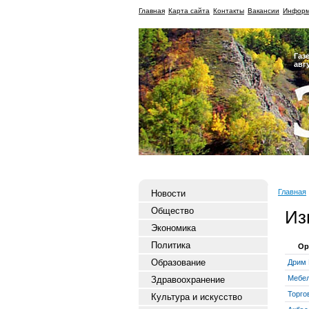
Главная
Карта сайта
Контакты
Вакансии
Информ
Газ
авг
Главная
Новости
Общество
Из
Экономика
Политика
Ор
Образование
Дрим
Мебел
Здравоохранение
Торго
Культура и искусство