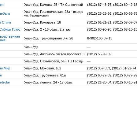
лит
Улан-Удэ, Камова, 25 - ТК Солнечный
(3012) 67-43-76, (3012) 60-42-1
Улан-Удэ, Геологическая, 28а - вход с
мебель
(3012) 23-23-56, (3012) 60-63-7
ул. Терешковой
 Стиль
Улан-Удэ, Комарова, 16
(3012) 61-21-21, (3012) 57-57-3
Сибири Плюс
Улан-Удэ, 2 - 16 офис, 2 этаж
(3012) 63-95-95, (3012) 67-15-1
водственная
Улан-Удэ, Транспортная 3-я, 26
8-902-166-87-15
ния
Улан-Удэ
—
Улан-Удэ, Автомобилистов проспект, 3
(3012) 55-99-39
Улан-Удэ, Сахьяновой, 5а - ТЦ Гвоздь
—
ый Мир
Улан-Удэ, Моховая, 102
(3012) 357-353, (3012) 61-92-74
ат
Улан-Удэ, Трубачеева, 61а
(3012) 63-77-39, (3012) 63-77-9
rdrobe
Улан-Удэ, Ленина, 24 - 17 офис
(3012) 21-20-34, (3012) 63-15-9