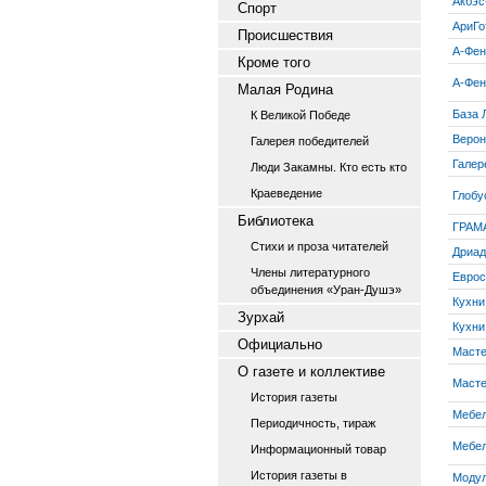
Акбэс
Спорт
АриГо
Происшествия
А-Фен
Кроме того
А-Фен
Малая Родина
База 
К Великой Победе
Верон
Галерея победителей
Галер
Люди Закамны. Кто есть кто
Краеведение
Глобу
Библиотека
ГРАМ
Стихи и проза читателей
Дриад
Члены литературного
Еврос
объединения «Уран-Душэ»
Кухни
Зурхай
Кухни
Официально
Маст
О газете и коллективе
Маст
История газеты
Мебел
Периодичность, тираж
Мебел
Информационный товар
История газеты в
Моду