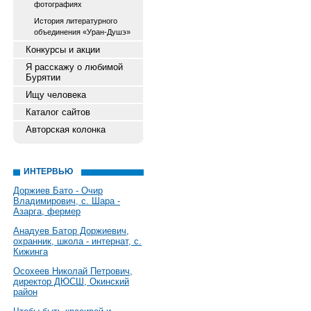
фотографиях
История литературного
объединения «Уран-Душэ»
Конкурсы и акции
Я расскажу о любимой
Бурятии
Ищу человека
Каталог сайтов
Авторская колонка
ИНТЕРВЬЮ
Доржиев Бато - Очир
Владимирович, с. Шара -
Азарга, фермер
Анадуев Батор Доржиевич,
охранник, школа - интернат, с.
Кижинга
Осохеев Николай Петрович,
директор ДЮСШ, Окинский
район