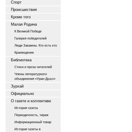
Спорт
Происшествия
Кроме того
Малая Родина
К Великой Победе
Галерея победителей
Люди Закамны. Кто есть кто
Краеведение
Библиотека
Стихи и проза читателей
Члены литературного
объединения «Уран-Душэ»
Зурхай
Официально
О газете и коллективе
История газеты
Периодичность, тираж
Информационный товар
История газеты в