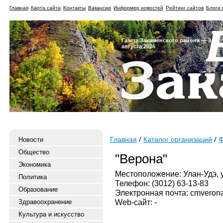
Главная
Карта сайта
Контакты
Вакансии
Информер новостей
Рейтинг сайтов
Блоги 
Газета Закаменского района — 3
августа 2026
Новости
Главная
Каталог организаций
Ф
Общество
"Верона"
Экономика
Местоположение: Улан-Удэ, у
Политика
Телефон: (3012) 63-13-83
Образование
Электронная почта: cmveron
Web-сайт: -
Здравоохранение
Культура и искусство