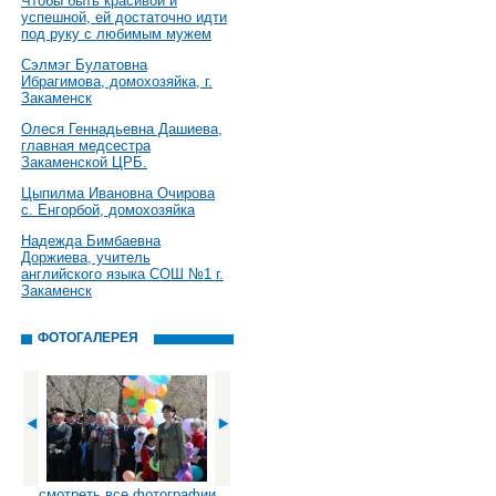
Чтобы быть красивой и
успешной, ей достаточно идти
под руку с любимым мужем
Сэлмэг Булатовна
Ибрагимова, домохозяйка, г.
Закаменск
Олеся Геннадьевна Дашиева,
главная медсестра
Закаменской ЦРБ.
Цыпилма Ивановна Очирова
с. Енгорбой, домохозяйка
Надежда Бимбаевна
Доржиева, учитель
английского языка СОШ №1 г.
Закаменск
ФОТОГАЛЕРЕЯ
смотреть все фотографии