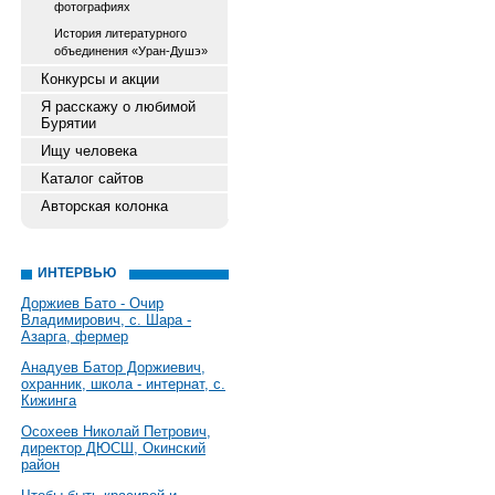
фотографиях
История литературного
объединения «Уран-Душэ»
Конкурсы и акции
Я расскажу о любимой
Бурятии
Ищу человека
Каталог сайтов
Авторская колонка
ИНТЕРВЬЮ
Доржиев Бато - Очир
Владимирович, с. Шара -
Азарга, фермер
Анадуев Батор Доржиевич,
охранник, школа - интернат, с.
Кижинга
Осохеев Николай Петрович,
директор ДЮСШ, Окинский
район