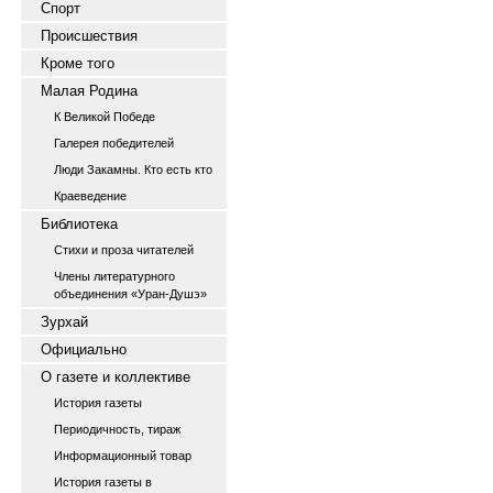
Спорт
Происшествия
Кроме того
Малая Родина
К Великой Победе
Галерея победителей
Люди Закамны. Кто есть кто
Краеведение
Библиотека
Стихи и проза читателей
Члены литературного
объединения «Уран-Душэ»
Зурхай
Официально
О газете и коллективе
История газеты
Периодичность, тираж
Информационный товар
История газеты в