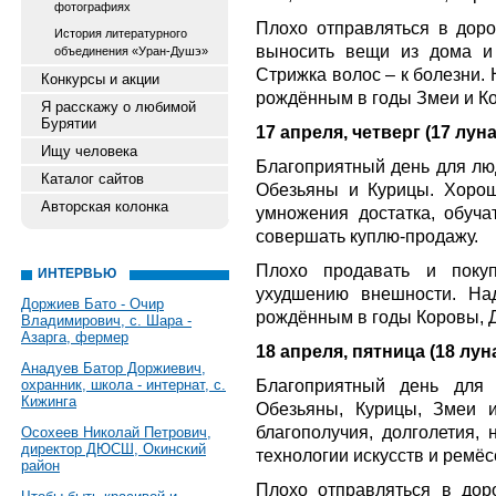
фотографиях
Плохо отправляться в дорог
История литературного
выносить вещи из дома и 
объединения «Уран-Душэ»
Стрижка волос – к болезни.
Конкурсы и акции
рождённым в годы Змеи и Ко
Я расскажу о любимой
Бурятии
17 апреля, четверг (17 луна
Ищу человека
Благоприятный день для люд
Каталог сайтов
Обезьяны и Курицы. Хорош
Авторская колонка
умножения достатка, обучат
совершать куплю-продажу.
Плохо продавать и поку
ИНТЕРВЬЮ
ухудшению внешности. На
Доржиев Бато - Очир
рождённым в годы Коровы, Д
Владимирович, с. Шара -
Азарга, фермер
18 апреля, пятница (18 луна
Анадуев Батор Доржиевич,
Благоприятный день для
охранник, школа - интернат, с.
Кижинга
Обезьяны, Курицы, Змеи 
благополучия, долголетия, 
Осохеев Николай Петрович,
директор ДЮСШ, Окинский
технологии искусств и ремёсе
район
Плохо отправляться в доро