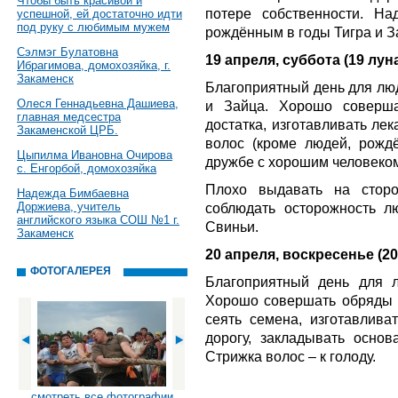
Чтобы быть красивой и
потере собственности. На
успешной, ей достаточно идти
под руку с любимым мужем
рождённым в годы Тигра и З
Сэлмэг Булатовна
19 апреля, суббота (19 луна
Ибрагимова, домохозяйка, г.
Закаменск
Благоприятный день для люд
Олеся Геннадьевна Дашиева,
и Зайца. Хорошо соверша
главная медсестра
достатка, изготавливать ле
Закаменской ЦРБ.
волос (кроме людей, рож
Цыпилма Ивановна Очирова
дружбе с хорошим человеко
с. Енгорбой, домохозяйка
Плохо выдавать на стор
Надежда Бимбаевна
Доржиева, учитель
соблюдать осторожность 
английского языка СОШ №1 г.
Свиньи.
Закаменск
20 апреля, воскресенье (20
ФОТОГАЛЕРЕЯ
Благоприятный день для 
Хорошо совершать обряды б
сеять семена, изготавлива
дорогу, закладывать основ
Стрижка волос – к голоду.
смотреть все фотографии