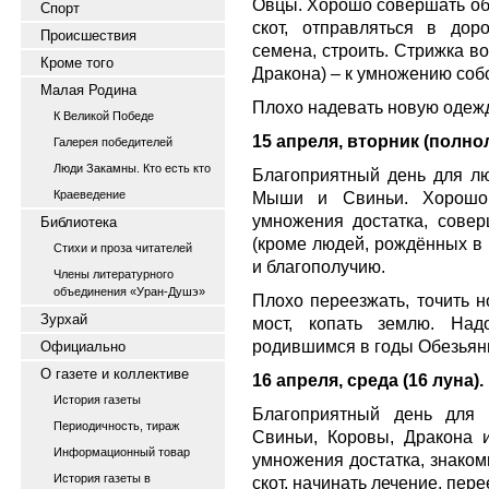
Овцы. Хорошо совершать об
Спорт
скот, отправляться в доро
Происшествия
семена, строить. Стрижка в
Кроме того
Дракона) – к умножению соб
Малая Родина
Плохо надевать новую одежду
К Великой Победе
15 апреля, вторник (полно
Галерея победителей
Люди Закамны. Кто есть кто
Благоприятный день для лю
Краеведение
Мыши и Свиньи. Хорошо 
умножения достатка, совер
Библиотека
(кроме людей, рождённых в 
Стихи и проза читателей
и благополучию.
Члены литературного
объединения «Уран-Душэ»
Плохо переезжать, точить н
Зурхай
мост, копать землю. Над
родившимся в годы Обезьян
Официально
О газете и коллективе
16 апреля, среда (16 луна).
История газеты
Благоприятный день для
Периодичность, тираж
Свиньи, Коровы, Дракона 
Информационный товар
умножения достатка, знакоми
История газеты в
скот, начинать лечение, пер