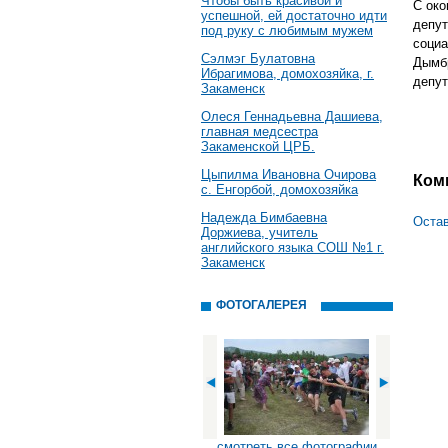
Чтобы быть красивой и
С око
успешной, ей достаточно идти
депут
под руку с любимым мужем
социа
Сэлмэг Булатовна
Дымбр
Ибрагимова, домохозяйка, г.
депут
Закаменск
Олеся Геннадьевна Дашиева,
главная медсестра
Закаменской ЦРБ.
Цыпилма Ивановна Очирова
Ком
с. Енгорбой, домохозяйка
Надежда Бимбаевна
Остав
Доржиева, учитель
английского языка СОШ №1 г.
Закаменск
ФОТОГАЛЕРЕЯ
смотреть все фотографии