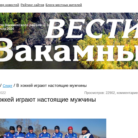
ер новостей
Рейтинг сайтов
Блоги местных жителей
ета Закаменского района — 3
уста 2026
В хоккей играют настоящие мужчины
Спорт
2022
Просмотров: 22902, комментарие
оккей играют настоящие мужчины