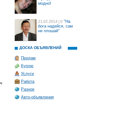
модно!
"На
21.02.2014
| 0
бога надейся, сам
не плошай"
ДОСКА ОБЪЯВЛЕНИЙ
Продам
Куплю
Услуги
Работа
ич
Разное
Авто-объявления