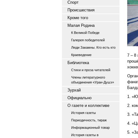
Спорт
Происшествия
Кроме того
Малая Родина
К Великой Победе
Галерея победителей
Люди Закамны. Кто есть кто
Краеведение
7 – 8
прошё
Библиотека
хокке
Стихи и проза читателей
Орган
Члены литературного
фанат
объединения «Уран-Душэ»
Балда
Зурхай
1. «Ю
Официально
О газете и коллективе
2. ко
История газеты
3. «Т
Периодичность, тираж
4. «Ц
Информационный товар
5. «З
История газеты в