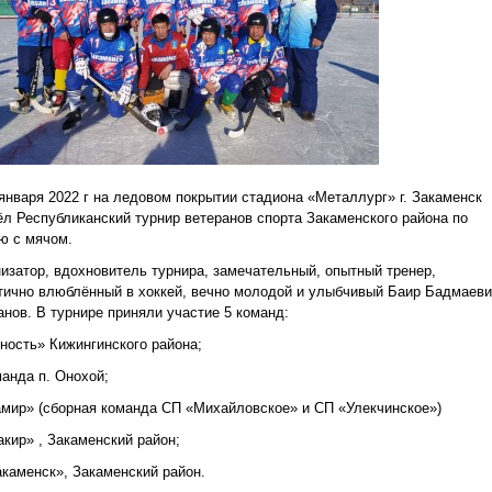
 января 2022 г на ледовом покрытии стадиона «Металлург» г. Закаменск
л Республиканский турнир ветеранов спорта Закаменского района по
ю с мячом.
изатор, вдохновитель турнира, замечательный, опытный тренер,
ично влюблённый в хоккей, вечно молодой и улыбчивый Баир Бадмаев
нов. В турнире приняли участие 5 команд:
ность» Кижингинского района;
манда п. Онохой;
амир» (сборная команда СП «Михайловское» и СП «Улекчинское»)
акир» , Закаменский район;
акаменск», Закаменский район.