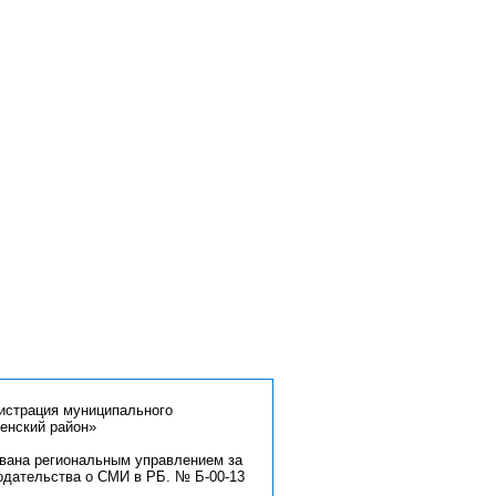
страция муниципального
енский район»
ована региональным управлением за
одательства о СМИ в РБ. № Б-00-13