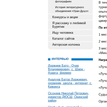
фотографиях
В теч
турни
История литературного
объединения «Уран-Душэ»
опытн
форту
Конкурсы и акции
цакир
Я расскажу о любимой
Бурятии
По и
Ищу человека
1 мес
Каталог сайтов
2 мес
Авторская колонка
3 мес
«Миха
ИНТЕРВЬЮ
Нагр
Доржиев Бато - Очир
«Лучш
Владимирович, с. Шара -
Азарга, фермер
«Лучш
Анадуев Батор Доржиевич,
«Лучш
охранник, школа - интернат, с.
Кижинга
«Лучш
Осохеев Николай Петрович,
Судьи
директор ДЮСШ, Окинский
район
Орган