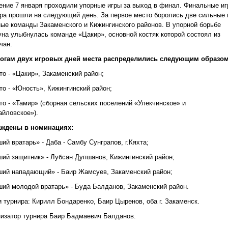
ение 7 января проходили упорные игры за выход в финал. Финальные и
ра прошли на следующий день. За первое место боролись две сильные 
ые команды Закаменского и Кижингинского районов. В упорной борьбе
на улыбнулась команде «Цакир», основной костяк которой состоял из
чан.
тогам двух игровых дней места распределились следующим образом
то - «Цакир», Закаменский район;
то - «Юность», Кижингинский район;
то - «Тамир» (сборная сельских поселений «Улекчинское» и
йловское»).
аждены в номинациях:
ий вратарь» - Даба - Самбу Сунграпов, г.Кяхта;
ий защитник» - Лубсан Дупшанов, Кижингинский район;
ий нападающий» - Баир Жамсуев, Закаменский район;
ий молодой вратарь» - Буда Балданов, Закаменский район.
 турнира: Кирилл Бондаренко, Баир Цыренов, оба г. Закаменск.
изатор турнира Баир Бадмаевич Балданов.