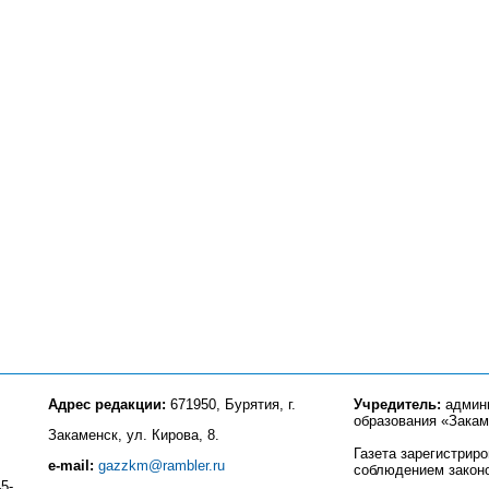
Адрес редакции:
671950, Бурятия, г.
Учредитель:
админи
образования «Закам
Закаменск, ул. Кирова, 8.
Газета зарегистрир
e-mail:
gazzkm@rambler.ru
соблюдением закон
5-