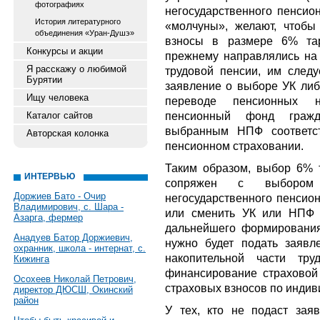
фотографиях
негосударственного пенсио
История литературного
«молчуны», желают, чтоб
объединения «Уран-Душэ»
взносы в размере 6% тар
Конкурсы и акции
прежнему направлялись на
Я расскажу о любимой
трудовой пенсии, им следу
Бурятии
заявление о выборе УК либ
Ищу человека
переводе пенсионных н
пенсионный фонд гражд
Каталог сайтов
выбранным НПФ соответст
Авторская колонка
пенсионном страховании.
Таким образом, выбор 6% 
ИНТЕРВЬЮ
сопряжен с выбором
Доржиев Бато - Очир
негосударственного пенсио
Владимирович, с. Шара -
или сменить УК или НПФ 
Азарга, фермер
дальнейшего формирования
Анадуев Батор Доржиевич,
нужно будет подать заявл
охранник, школа - интернат, с.
накопительной части тр
Кижинга
финансирование страховой
Осохеев Николай Петрович,
страховых взносов по индив
директор ДЮСШ, Окинский
район
У тех, кто не подаст зая