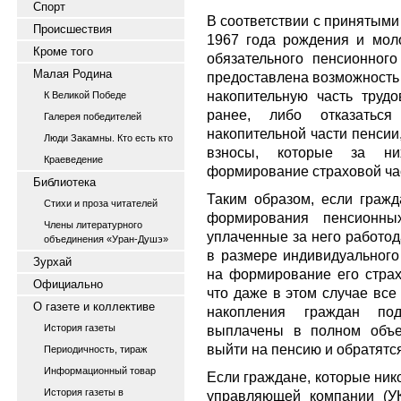
Спорт
В соответствии с принятым
Происшествия
1967 года рождения и мол
Кроме того
обязательного пенсионного
Малая Родина
предоставлена возможность 
накопительную часть трудо
К Великой Победе
ранее, либо отказатьс
Галерея победителей
накопительной части пенсии
Люди Закамны. Кто есть кто
взносы, которые за ни
Краеведение
формирование страховой ча
Библиотека
Таким образом, если гражд
Стихи и проза читателей
формирования пенсионных
Члены литературного
уплаченные за него работо
объединения «Уран-Душэ»
в размере индивидуального
Зурхай
на формирование его страх
Официально
что даже в этом случае вс
О газете и коллективе
накопления граждан по
История газеты
выплачены в полном объе
выйти на пенсию и обратятся
Периодичность, тираж
Информационный товар
Если граждане, которые ник
История газеты в
управляющей компании (УК