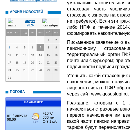
умолчанию накопительная ч
страховая часть увеличи
АРХИВ НОВОСТЕЙ
страховых взносов на страх
не требуется). Если эти гр
август
2026
либо НПФ в течение 2014-2
формировать накопительную 
пон
втр
срд
чет
пят
суб
вск
1
2
Письменное заявление о вы
пенсионному страхов
3
4
5
6
7
8
9
территориальный орган ПФР
10
11
12
13
14
15
16
почте или с курьером; при э
17
18
19
20
21
22
23
подлинности подписи гражда
24
25
26
27
28
29
30
Уточнить, какой страховщик
31
накопления, можно, получив
лицевого счета в ПФР, обра
ПОГОДА
через сайт www.gosuslugi.ru.
Закаменск
Граждане, которым с 1 
начисляться страховые взно
первого начисления им вз
какой части пенсии направ
тарифа будут перечисляться