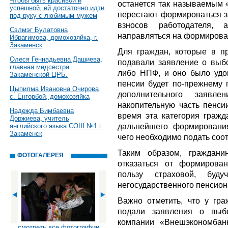
Чтобы быть красивой и
останется так называемым 
успешной, ей достаточно идти
перестают формироваться з
под руку с любимым мужем
взносов работодателя,
Сэлмэг Булатовна
направляться на формирован
Ибрагимова, домохозяйка, г.
Закаменск
Для граждан, которые в 
Олеся Геннадьевна Дашиева,
подавали заявление о выб
главная медсестра
либо НПФ, и оно было удов
Закаменской ЦРБ.
пенсии будет по-прежнему 
Цыпилма Ивановна Очирова
дополнительного заяв
с. Енгорбой, домохозяйка
накопительную часть пенси
Надежда Бимбаевна
время эта категория гражд
Доржиева, учитель
дальнейшего формирования
английского языка СОШ №1 г.
Закаменск
чего необходимо подать соо
Таким образом, граждани
ФОТОГАЛЕРЕЯ
отказаться от формирова
пользу страховой, бу
негосударственного пенсион
Важно отметить, что у гра
подали заявления о выбо
компании «Внешэкономбан
смотреть все фотографии