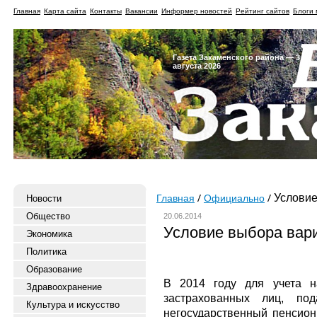
Главная
Карта сайта
Контакты
Вакансии
Информер новостей
Рейтинг сайтов
Блоги 
Газета Закаменского района — 3
августа 2026
Условие
Новости
Главная
Официально
Общество
20.06.2014
Условие выбора вари
Экономика
Политика
Образование
В 2014 году для учета н
Здравоохранение
застрахованных лиц, по
Культура и искусство
негосударственный пенсио