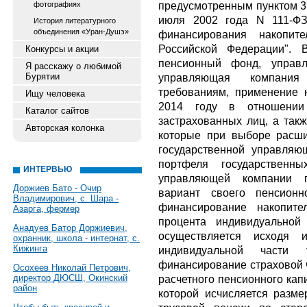
предусмотренным пунктом 3 
фотографиях
июля 2002 года N 111-ФЗ
История литературного
объединения «Уран-Душэ»
финансирования накопит
Российской Федерации". 
Конкурсы и акции
пенсионный фонд, управл
Я расскажу о любимой
Бурятии
управляющая компания
требованиям, применение 
Ищу человека
2014 году в отношении
Каталог сайтов
застрахованных лиц, а так
Авторская колонка
которые при выборе расши
государственной управляю
портфеля государственны
ИНТЕРВЬЮ
управляющей компании п
Доржиев Бато - Очир
вариант своего пенсионн
Владимирович, с. Шара -
финансирование накопите
Азарга, фермер
процента индивидуальной
Анадуев Батор Доржиевич,
осуществляется исходя 
охранник, школа - интернат, с.
Кижинга
индивидуальной части
финансирование страховой ч
Осохеев Николай Петрович,
директор ДЮСШ, Окинский
расчетного пенсионного кап
район
которой исчисляется разме