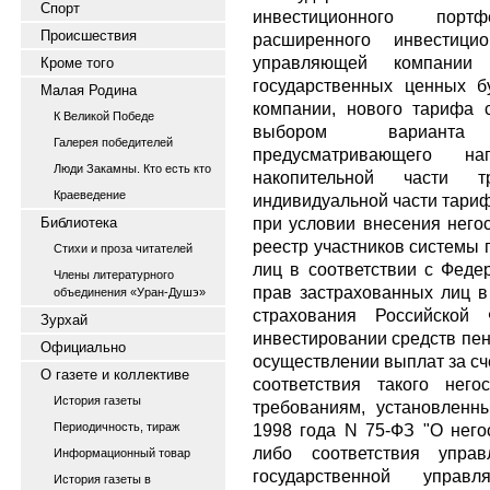
Спорт
инвестиционного пор
Происшествия
расширенного инвестицио
управляющей компании 
Кроме того
государственных ценных б
Малая Родина
компании, нового тарифа с
К Великой Победе
выбором варианта 
Галерея победителей
предусматривающего н
Люди Закамны. Кто есть кто
накопительной части 
Краеведение
индивидуальной части тариф
при условии внесения него
Библиотека
реестр участников системы 
Стихи и проза читателей
лиц в соответствии с Феде
Члены литературного
прав застрахованных лиц в
объединения «Уран-Душэ»
страхования Российской
Зурхай
инвестировании средств пен
Официально
осуществлении выплат за сч
О газете и коллективе
соответствия такого него
История газеты
требованиям, установлен
Периодичность, тираж
1998 года N 75-ФЗ "О него
либо соответствия упра
Информационный товар
государственной управ
История газеты в