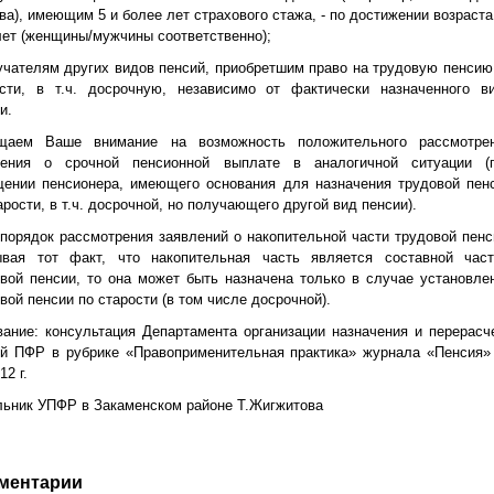
ва), имеющим 5 и более лет страхового стажа, - по достижении возраста
лет (женщины/мужчины соответственно);
учателям других видов пенсий, приобретшим право на трудовую пенсию
ости, в т.ч. досрочную, независимо от фактически назначенного в
и.
щаем Ваше внимание на возможность положительного рассмотре
ления о срочной пенсионной выплате в аналогичной ситуации (
щении пенсионера, имеющего основания для назначения трудовой пен
арости, в т.ч. досрочной, но получающего другой вид пенсии).
порядок рассмотрения заявлений о накопительной части трудовой пенс
ывая тот факт, что накопительная часть является составной час
вой пенсии, то она может быть назначена только в случае установле
вой пенсии по старости (в том числе досрочной).
ание: консультация Департамента организации назначения и перерасч
ий ПФР в рубрике «Правоприменительная практика» журнала «Пенсия
12 г.
ьник УПФР в Закаменском районе Т.Жигжитова
ментарии