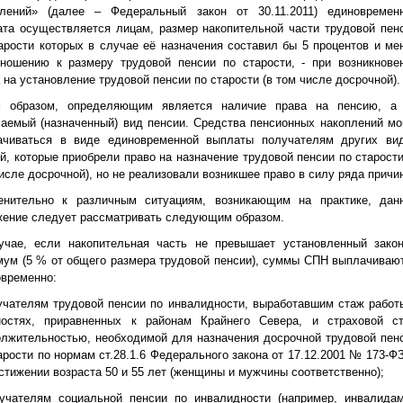
плений» (далее – Федеральный закон от 30.11.2011) единовремен
та осуществляется лицам, размер накопительной части трудовой пен
арости которых в случае её назначения составил бы 5 процентов и ме
тношению к размеру трудовой пенсии по старости, - при возникнове
 на установление трудовой пенсии по старости (в том числе досрочной).
м образом, определяющим является наличие права на пенсию, а
аемый (назначенный) вид пенсии. Средства пенсионных накоплений мо
ачиваться в виде единовременной выплаты получателям других ви
й, которые приобрели право на назначение трудовой пенсии по старости
исле досрочной), но не реализовали возникшее право в силу ряда причи
енительно к различным ситуациям, возникающим на практике, дан
жение следует рассматривать следующим образом.
учае, если накопительная часть не превышает установленный зако
ум (5 % от общего размера трудовой пенсии), суммы СПН выплачиваю
временно:
учателям трудовой пенсии по инвалидности, выработавшим стаж работ
ностях, приравненных к районам Крайнего Севера, и страховой с
лжительностью, необходимой для назначения досрочной трудовой пен
арости по нормам ст.28.1.6 Федерального закона от 17.12.2001 № 173-ФЗ
стижении возраста 50 и 55 лет (женщины и мужчины соответственно);
лучателям социальной пенсии по инвалидности (например, инвалида