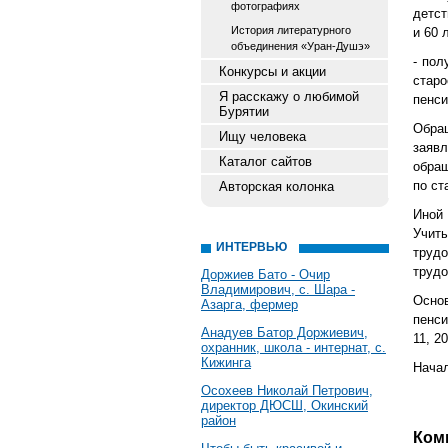
фотографиях
детст
История литературного
и 60 
объединения «Уран-Душэ»
- пол
Конкурсы и акции
стар
Я расскажу о любимой
пенси
Бурятии
Обра
Ищу человека
заяв
Каталог сайтов
обра
по ст
Авторская колонка
Иной 
Учит
ИНТЕРВЬЮ
трудо
трудо
Доржиев Бато - Очир
Владимирович, с. Шара -
Основ
Азарга, фермер
пенс
Анадуев Батор Доржиевич,
11, 20
охранник, школа - интернат, с.
Кижинга
Начал
Осохеев Николай Петрович,
директор ДЮСШ, Окинский
район
Ком