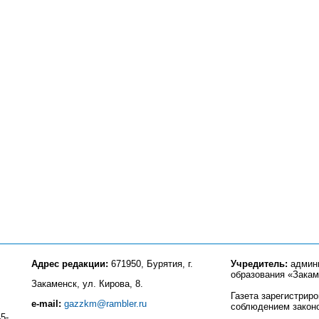
Адрес редакции:
671950, Бурятия, г.
Учредитель:
админи
образования «Закам
Закаменск, ул. Кирова, 8.
Газета зарегистрир
e-mail:
gazzkm@rambler.ru
соблюдением закон
5-