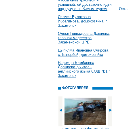
Чтобы быть красивой и
успешной, ей достаточно идти
под руку с любимым мужем
Остав
Сэлмэг Булатовна
Ибрагимова, домохозяйка, г.
Закаменск
Олеся Геннадьевна Дашиева,
главная медсестра
Закаменской ЦРБ.
Цыпилма Ивановна Очирова
с. Енгорбой, домохозяйка
Надежда Бимбаевна
Доржиева, учитель
английского языка СОШ №1 г.
Закаменск
ФОТОГАЛЕРЕЯ
смотреть все фотографии