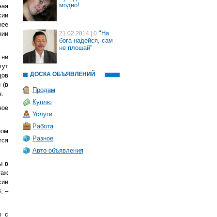
модно!
ная
сии
нее
"На
нии
21.02.2014
| 0
бога надейся, сам
не плошай"
 не
гут
ДОСКА ОБЪЯВЛЕНИЙ
дов
 (в
Продам
н.
Куплю
ное
Услуги
Работа
ном
Разное
тся
Авто-объявления
ы в
таж
сии
, –
м с