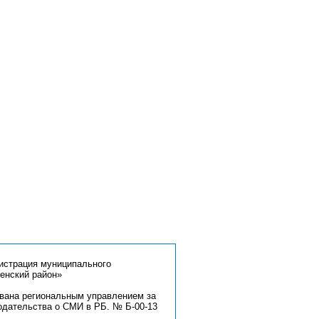
страция муниципального
енский район»
ована региональным управлением за
одательства о СМИ в РБ. № Б-00-13