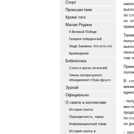
Спорт
нако
выпла
Происшествия
по ст
Кроме того
по о
Малая Родина
права
К Великой Победе
Таки
Галерея победителей
получ
Люди Закамны. Кто есть кто
выпл
пенси
Краеведение
том ч
Библиотека
Прим
Стихи и проза читателей
поло
Члены литературного
объединения «Уран-Душэ»
В сл
миним
Зурхай
едино
Официально
- пол
О газете и коллективе
мест
История газеты
продо
Периодичность, тираж
по ст
по до
Информационный товар
История газеты в
- по