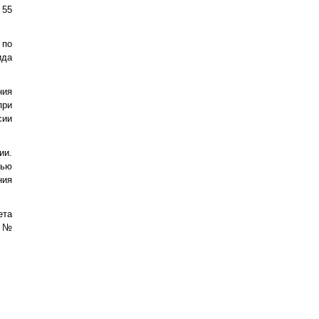
 55
 по
ида
ния
при
сии
ии.
тью
ния
ета
» №