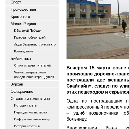
Спорт
Происшествия
Кроме того
Малая Родина
К Великой Победе
Галерея победителей
Люди Закамны. Кто есть кто
Краеведение
Библиотека
Стихи и проза читателей
Вечером 15 марта возле 
Члены литературного
произошло дорожно-транс
объединения «Уран-Душэ»
пострадали две женщины
Зурхай
Скайлайн», следуя по ули
Официально
этих пешеходов и скрылся
О газете и коллективе
Одна из пострадавших по
История газеты
компрессионный перелом поз
– ушиб позвоночника, об
Периодичность, тираж
больницу.
Информационный товар
История газеты в
Впоследствии была ус