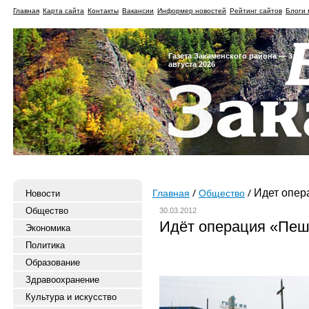
Главная
Карта сайта
Контакты
Вакансии
Информер новостей
Рейтинг сайтов
Блоги 
Газета Закаменского района — 3
августа 2026
Идет опер
Новости
Главная
Общество
Общество
30.03.2012
Идёт операция «Пе
Экономика
Политика
Образование
Здравоохранение
Культура и искусство