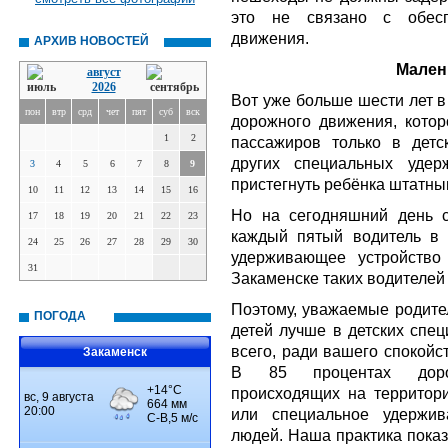
это не связано с обесп
движения.
АРХИВ НОВОСТЕЙ
Мален
август
2026
Вот уже больше шести лет в
пон
втр
срд
чет
пят
суб
вск
дорожного движения, котор
1
2
пассажиров только в детс
других специальных удер
3
4
5
6
7
8
9
пристегнуть ребёнка штатны
10
11
12
13
14
15
16
Но на сегодняшний день с
17
18
19
20
21
22
23
каждый пятый водитель в 
24
25
26
27
28
29
30
удерживающее устройство
31
Закаменске таких водителей
Поэтому, уважаемые родител
ПОГОДА
детей лучше в детских спец
всего, ради вашего спокойс
Закаменск
В 85 процентах дорожн
происходящих на территори
или специальное удержив
людей. Наша практика показ