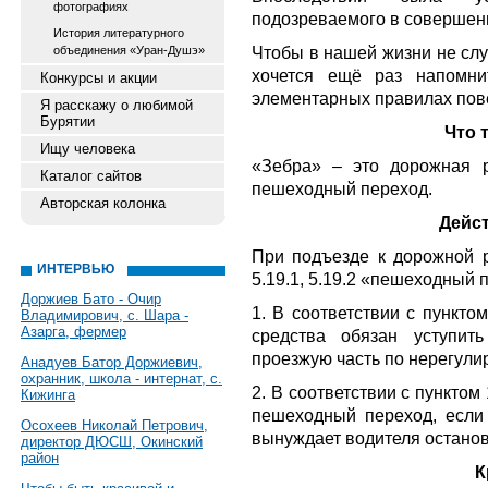
фотографиях
подозреваемого в совершен
История литературного
Чтобы в нашей жизни не слу
объединения «Уран-Душэ»
хочется ещё раз напомни
Конкурсы и акции
элементарных правилах пове
Я расскажу о любимой
Бурятии
Что 
Ищу человека
«Зебра» – это дорожная р
Каталог сайтов
пешеходный переход.
Авторская колонка
Дейс
При подъезде к дорожной 
ИНТЕРВЬЮ
5.19.1, 5.19.2 «пешеходный 
Доржиев Бато - Очир
1. В соответствии с пункто
Владимирович, с. Шара -
Азарга, фермер
средства обязан уступит
проезжую часть по нерегул
Анадуев Батор Доржиевич,
охранник, школа - интернат, с.
2. В соответствии с пункто
Кижинга
пешеходный переход, если 
Осохеев Николай Петрович,
вынуждает водителя остано
директор ДЮСШ, Окинский
район
К