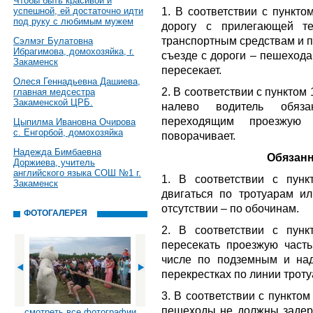
Чтобы быть красивой и
1. В соответствии с пункто
успешной, ей достаточно идти
под руку с любимым мужем
дорогу с прилегающей те
транспортным средствам и п
Сэлмэг Булатовна
Ибрагимова, домохозяйка, г.
съезде с дороги – пешехода
Закаменск
пересекает.
Олеся Геннадьевна Дашиева,
2. В соответствии с пунктом
главная медсестра
Закаменской ЦРБ.
налево водитель обяза
переходящим проезжую
Цыпилма Ивановна Очирова
с. Енгорбой, домохозяйка
поворачивает.
Надежда Бимбаевна
Обязанн
Доржиева, учитель
английского языка СОШ №1 г.
1. В соответствии с пун
Закаменск
двигаться по тротуарам и
отсутствии – по обочинам.
ФОТОГАЛЕРЕЯ
2. В соответствии с пун
пересекать проезжую част
числе по подземным и над
перекрестках по линии троту
3. В соответствии с пункто
пешеходы не должны задерж
смотреть все фотографии