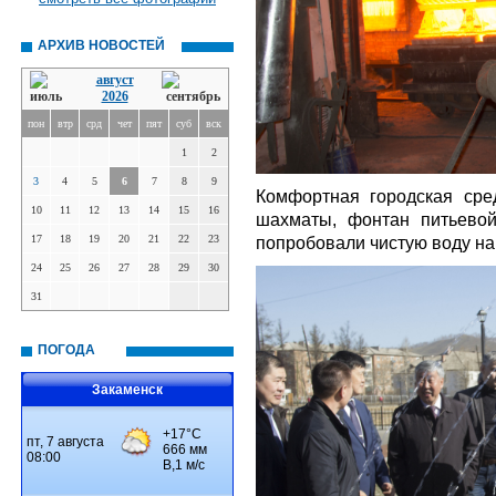
АРХИВ НОВОСТЕЙ
август
2026
пон
втр
срд
чет
пят
суб
вск
1
2
3
4
5
6
7
8
9
Комфортная городская сред
10
11
12
13
14
15
16
шахматы, фонтан питьевой
17
18
19
20
21
22
23
попробовали чистую воду на 
24
25
26
27
28
29
30
31
ПОГОДА
Закаменск