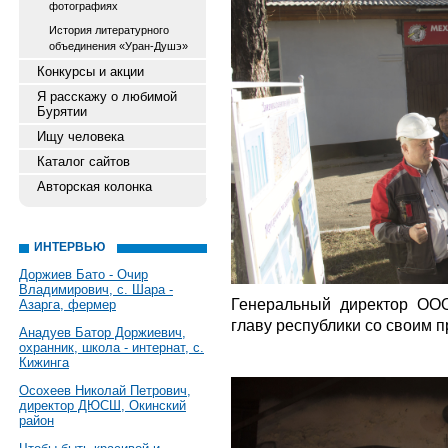
фотографиях
История литературного
объединения «Уран-Душэ»
Конкурсы и акции
Я расскажу о любимой
Бурятии
Ищу человека
Каталог сайтов
Авторская колонка
ИНТЕРВЬЮ
Доржиев Бато - Очир
Владимирович, с. Шара -
Генеральный директор ООО
Азарга, фермер
главу республики со своим 
Анадуев Батор Доржиевич,
охранник, школа - интернат, с.
Кижинга
Осохеев Николай Петрович,
директор ДЮСШ, Окинский
район