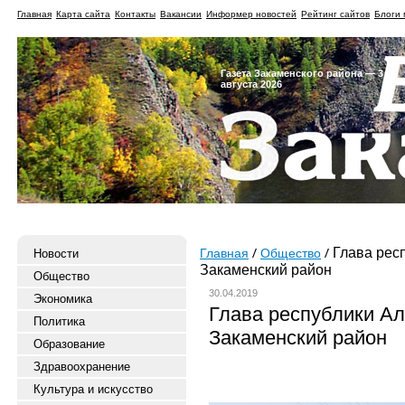
Главная
Карта сайта
Контакты
Вакансии
Информер новостей
Рейтинг сайтов
Блоги 
Газета Закаменского района — 3
августа 2026
Глава рес
Новости
Главная
Общество
Закаменский район
Общество
30.04.2019
Экономика
Глава республики А
Политика
Закаменский район
Образование
Здравоохранение
Культура и искусство