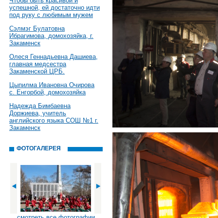
Чтобы быть красивой и
успешной, ей достаточно идти
под руку с любимым мужем
Сэлмэг Булатовна
Ибрагимова, домохозяйка, г.
Закаменск
Олеся Геннадьевна Дашиева,
главная медсестра
Закаменской ЦРБ.
Цыпилма Ивановна Очирова
с. Енгорбой, домохозяйка
Надежда Бимбаевна
Доржиева, учитель
английского языка СОШ №1 г.
Закаменск
ФОТОГАЛЕРЕЯ
смотреть все фотографии