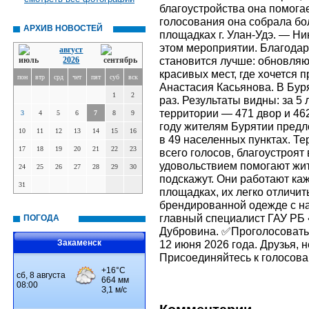
благоустройства она помогае
голосования она собрала бо
АРХИВ НОВОСТЕЙ
площадках г. Улан-Удэ. — Ни
этом мероприятии. Благодар
август
становится лучше: обновляю
2026
красивых мест, где хочется 
пон
втр
срд
чет
пят
суб
вск
Анастасия Касьянова. В Бур
1
2
раз. Результаты видны: за 5
территории — 471 двор и 46
3
4
5
6
7
8
9
году жителям Бурятии пред
10
11
12
13
14
15
16
в 49 населенных пунктах. Т
17
18
19
20
21
22
23
всего голосов, благоустроят 
удовольствием помогают жит
24
25
26
27
28
29
30
подскажут. Они работают ка
31
площадках, их легко отличит
брендированной одежде с н
главный специалист ГАУ РБ
ПОГОДА
Дубровина. ✅Проголосовать м
Закаменск
12 июня 2026 года. Друзья, н
Присоединяйтесь к голосова