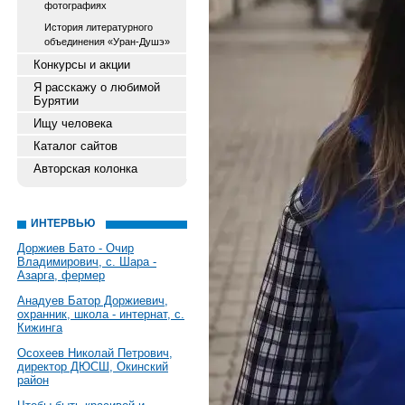
фотографиях
История литературного
объединения «Уран-Душэ»
Конкурсы и акции
Я расскажу о любимой
Бурятии
Ищу человека
Каталог сайтов
Авторская колонка
ИНТЕРВЬЮ
Доржиев Бато - Очир
Владимирович, с. Шара -
Азарга, фермер
Анадуев Батор Доржиевич,
охранник, школа - интернат, с.
Кижинга
Осохеев Николай Петрович,
директор ДЮСШ, Окинский
район