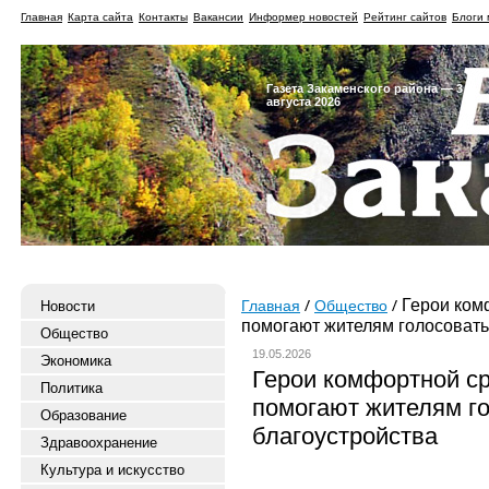
Главная
Карта сайта
Контакты
Вакансии
Информер новостей
Рейтинг сайтов
Блоги 
Газета Закаменского района — 3
августа 2026
Герои ком
Новости
Главная
Общество
помогают жителям голосовать
Общество
19.05.2026
Экономика
Герои комфортной с
Политика
помогают жителям го
Образование
благоустройства
Здравоохранение
Культура и искусство