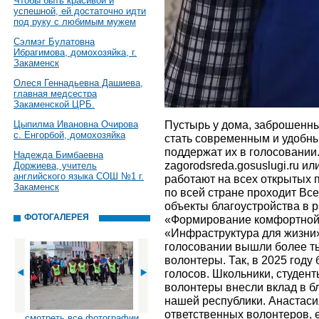
Чтобы быть красивой и
успешной, ей достаточно идти
под руку с любимым мужем
Сэлмэг Булатовна
Ибрагимова, домохозяйка, г.
Закаменск
Олеся Геннадьевна Дашиева,
главная медсестра
Закаменской ЦРБ.
Пустырь у дома, заброшенны
Цыпилма Ивановна Очирова
с. Енгорбой, домохозяйка
стать современным и удобны
поддержат их в голосовании
Надежда Бимбаевна
zagorodsreda.gosuslugi.ru и
Доржиева, учитель
английского языка СОШ №1 г.
работают на всех открытых 
Закаменск
по всей стране проходит Вс
объекты благоустройства в 
ФОТОГАЛЕРЕЯ
«Формирование комфортной 
«Инфраструктура для жизни»
голосовании вышли более 
волонтеры. Так, в 2025 году
голосов. Школьники, студен
волонтеры внесли вклад в б
нашей республики. Анастаси
ответственных волонтеров, е
смотреть все фотографии