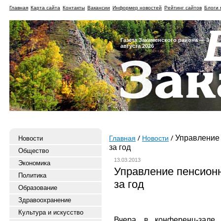
Главная
Карта сайта
Контакты
Вакансии
Информер новостей
Рейтинг сайтов
Блоги 
Газета Закаменского района — 3
августа 2026
Управление 
Новости
Главная
Новости
за год
Общество
13.03.2013
Экономика
Управление пенсионн
Политика
за год
Образование
Здравоохранение
Культура и искусство
Вчера, в конференц-зале 