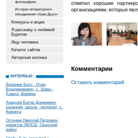
фотографиях
отметил хорошие партнер
организациями, которые явл
История литературного
объединения «Уран-Душэ»
Конкурсы и акции
Я расскажу о любимой
Бурятии
Ищу человека
Каталог сайтов
Авторская колонка
Комментарии
ИНТЕРВЬЮ
Оставить комментарий
Доржиев Бато - Очир
Владимирович, с. Шара -
Азарга, фермер
Анадуев Батор Доржиевич,
охранник, школа - интернат, с.
Кижинга
Осохеев Николай Петрович,
директор ДЮСШ, Окинский
район