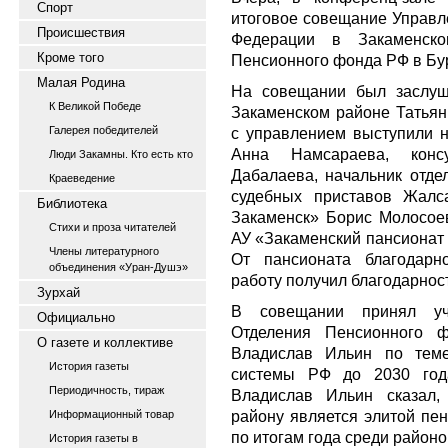
Спорт
итоговое совещание Управл
Происшествия
Федерации в Закаменск
Кроме того
Пенсионного фонда РФ в Бу
Малая Родина
На совещании был заслуш
К Великой Победе
Закаменском районе Татьян
Галерея победителей
с управлением выступили 
Анна Намсараева, конс
Люди Закамны. Кто есть кто
Дабалаева, начальник отд
Краеведение
судебных приставов Жалс
Библиотека
Закаменск» Борис Молосоев
Стихи и проза читателей
АУ «Закаменский пансионат
Члены литературного
От пансионата благодарн
объединения «Уран-Душэ»
работу получил благодарнос
Зурхай
В совещании принял уча
Официально
Отделения Пенсионного 
О газете и коллективе
Владислав Ильин по теме
История газеты
системы РФ до 2030 года
Периодичность, тираж
Владислав Ильин сказал,
району является элитой пен
Информационный товар
по итогам года среди районо
История газеты в