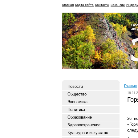
Главная
Карта сайта
Контакты
Вакансии
Информ
Газ
авг
Главная
Новости
19.11.
Общество
Гор
Экономика
Политика
Образование
26 н
«Горя
Здравоохранение
след
Культура и искусство