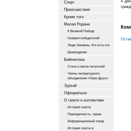
4 де
Спорт
гражд
Происшествия
Кроме того
Малая Родина
Ком
К Великой Победе
Галерея победителей
Остав
Люди Закамны. Кто есть кто
Краеведение
Библиотека
Стихи и проза читателей
Члены литературного
объединения «Уран-Душэ»
Зурхай
Официально
О газете и коллективе
История газеты
Периодичность, тираж
Информационный товар
История газеты в