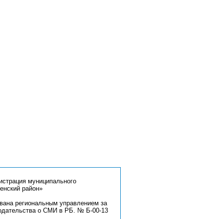
страция муниципального
енский район»
ована региональным управлением за
одательства о СМИ в РБ. № Б-00-13