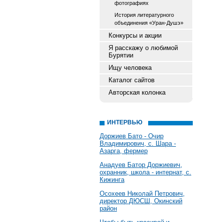
фотографиях
История литературного
объединения «Уран-Душэ»
Конкурсы и акции
Я расскажу о любимой
Бурятии
Ищу человека
Каталог сайтов
Авторская колонка
ИНТЕРВЬЮ
Доржиев Бато - Очир
Владимирович, с. Шара -
Азарга, фермер
Анадуев Батор Доржиевич,
охранник, школа - интернат, с.
Кижинга
Осохеев Николай Петрович,
директор ДЮСШ, Окинский
район