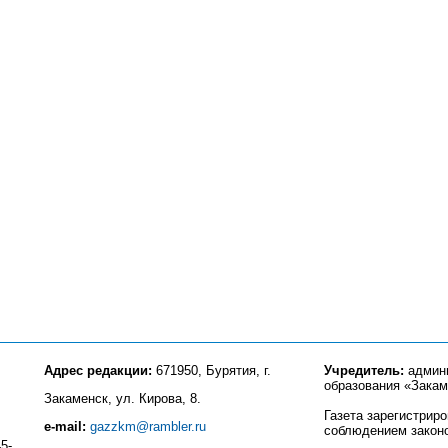
Адрес редакции:
671950, Бурятия, г.
Учредитель:
админи
образования «Закам
Закаменск, ул. Кирова, 8.
Газета зарегистрир
e-mail:
gazzkm@rambler.ru
соблюдением закон
5-