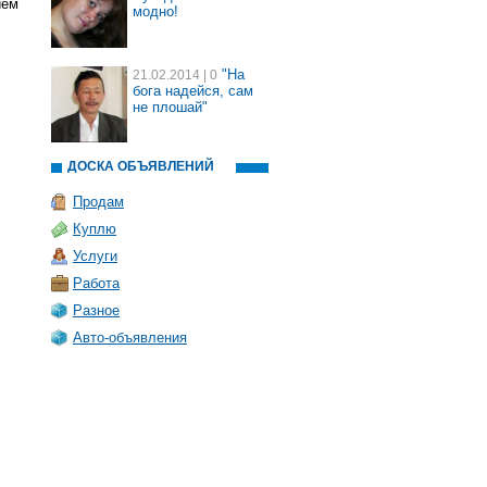
иём
модно!
"На
21.02.2014
| 0
бога надейся, сам
не плошай"
ДОСКА ОБЪЯВЛЕНИЙ
Продам
Куплю
Услуги
Работа
Разное
Авто-объявления