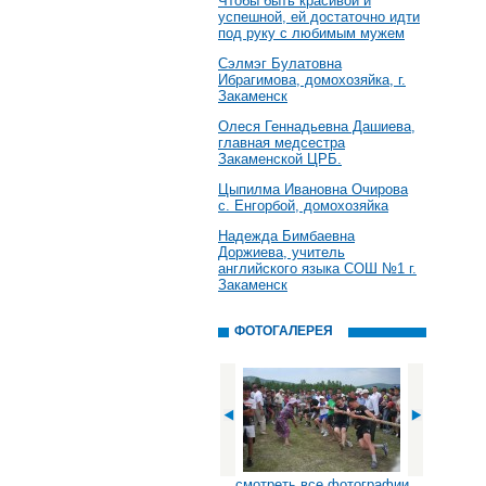
Чтобы быть красивой и
успешной, ей достаточно идти
под руку с любимым мужем
Сэлмэг Булатовна
Ибрагимова, домохозяйка, г.
Закаменск
Олеся Геннадьевна Дашиева,
главная медсестра
Закаменской ЦРБ.
Цыпилма Ивановна Очирова
с. Енгорбой, домохозяйка
Надежда Бимбаевна
Доржиева, учитель
английского языка СОШ №1 г.
Закаменск
ФОТОГАЛЕРЕЯ
смотреть все фотографии