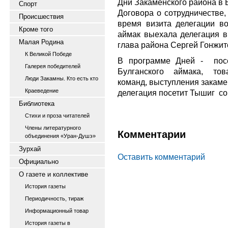
Дни Закаменского района в 
Спорт
Договора о сотрудничестве,
Происшествия
время визита делегации во
Кроме того
аймак выехала делегация в 
Малая Родина
глава района Сергей Гонжит
К Великой Победе
В программе Дней - посе
Галерея победителей
Булганского аймака, тов
Люди Закамны. Кто есть кто
команд, выступления закаме
Краеведение
делегация посетит Тышиг со
Библиотека
Стихи и проза читателей
Члены литературного
Комментарии
объединения «Уран-Душэ»
Зурхай
Оставить комментарий
Официально
О газете и коллективе
История газеты
Периодичность, тираж
Информационный товар
История газеты в