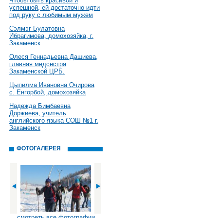
Чтобы быть красивой и
успешной, ей достаточно идти
под руку с любимым мужем
Сэлмэг Булатовна
Ибрагимова, домохозяйка, г.
Закаменск
Олеся Геннадьевна Дашиева,
главная медсестра
Закаменской ЦРБ.
Цыпилма Ивановна Очирова
с. Енгорбой, домохозяйка
Надежда Бимбаевна
Доржиева, учитель
английского языка СОШ №1 г.
Закаменск
ФОТОГАЛЕРЕЯ
смотреть все фотографии