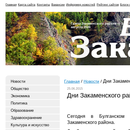
Главная
Карта сайта
Контакты
Вакансии
Информер новостей
Рейтинг сайтов
Блоги 
Газета Закаменского района — 3
августа 2026
Дни Закамен
Новости
Главная
Новости
Общество
25.06.2015
Дни Закаменского ра
Экономика
Политика
Образование
Сегодня в Булганском 
Здравоохранение
Закаменского района.
Культура и искусство