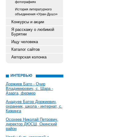
фотографиях
История литературного
объединения «Уран-Душэ»
Конкурсы и акции
Я расскажу о любимой
Бурятии
Ищу человека
Каталог сайтов
Авторская колонка
ИНТЕРВЬЮ
Доржиев Бато - Очир
Владимирович, с. Шара -
Азарга, фермер
Анадуев Батор Доржиевич,
охранник, школа - интернат, с.
Кижинга
Осохеев Николай Петрович,
директор ДЮСШ, Окинский
район