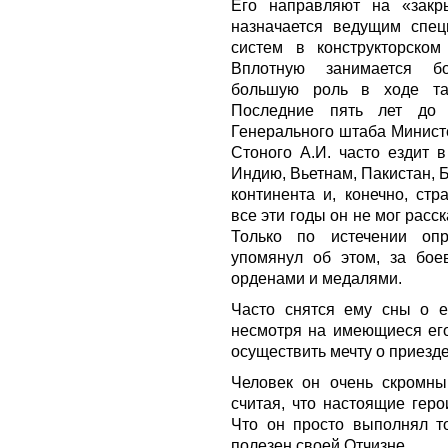
Его направляют на «закр
назначается ведущим спец
систем в конструкторском
Вплотную занимается б
большую роль в ходе та
Последние пять лет до
Генерального штаба Минист
Стоного А.И. часто ездит 
Индию, Вьетнам, Пакистан, 
континента и, конечно, ст
все эти годы он не мог расск
Только по истечении опр
упомянул об этом, за бое
орденами и медалями.
Часто снятся ему сны о е
несмотря на имеющиеся его
осуществить мечту о приезде
Человек он очень скромный
считая, что настоящие гер
Что он просто выполнял то
полезен своей Отчизне.