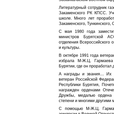
Литературный сотрудник газ
Закаменского РК КПСС. Уч
школе. Много лет проработ
Закаменского, Тункинского, 
С мая 1980 года замести
министров Бурятской АС
отделения Всероссийского 
и культуры.
В октябре 1991 года ветера
избрала М-Ж.Ц. Гармаева
Бурятии, где он проработал 
А награды и звания… Их 
ветеран Российской Федера
Республики Бурятия, Почет
награжден орденами Отечес
Дружбы, медалью ордена 
степени и многими другими 
С помощью М-Ж.Ц. Гарма
землякам в Великой Отечест