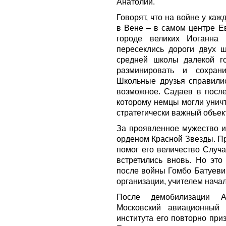
Анатолий.
Говорят, что на войне у кажд
в Вене – в самом центре Е
городе великих Иоганна 
пересеклись дороги двух 
средней школы далекой го
разминировать и сохрани
Школьные друзья справилис
возможное. Садаев в после
которому немцы могли уничт
стратегически важный объект
За проявленное мужество и
орденом Красной Звезды. Пр
помог его величество Случа
встретились вновь. Но это
после войны Гомбо Батуеви
организации, учителем нача
После демобилизации А
Московский авиационный 
института его повторно пр