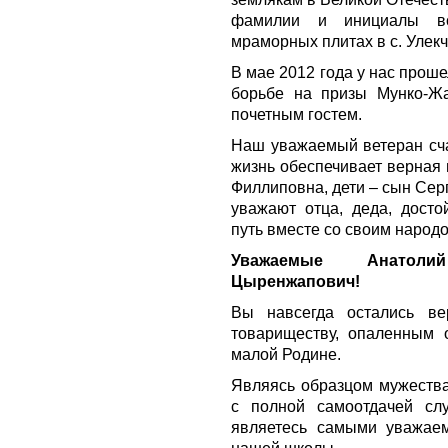
фамилии и инициалы вс
мраморных плитах в с. Улекч
В мае 2012 года у нас прош
борьбе на призы Мунко-Ж
почетным гостем.
Наш уважаемый ветеран сча
жизнь обеспечивает верная
Филлиповна, дети – сын Серг
уважают отца, деда, дост
путь вместе со своим народо
Уважаемые Анатоли
Цыренжапович!
Вы навсегда остались ве
товариществу, опаленным 
малой Родине.
Являясь образцом мужества,
с полной самоотдачей сл
являетесь самыми уважае