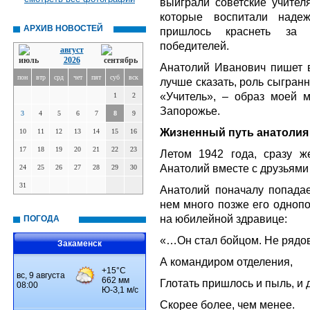
выиграли советские учителя
которые воспитали наде
АРХИВ НОВОСТЕЙ
пришлось краснеть за с
победителей.
август
2026
Анатолий Иванович пишет в
пон
втр
срд
чет
пят
суб
вск
лучше сказать, роль сыгран
«Учитель», – образ моей м
1
2
Запорожье.
3
4
5
6
7
8
9
Жизненный путь анатолия
10
11
12
13
14
15
16
17
18
19
20
21
22
23
Летом 1942 года, сразу ж
Анатолий вместе с друзьями
24
25
26
27
28
29
30
31
Анатолий поначалу попадае
нем много позже его однопо
на юбилейной здравице:
ПОГОДА
«…Он стал бойцом. Не рядо
Закаменск
А командиром отделения,
Глотать пришлось и пыль, и
Скорее более, чем менее.