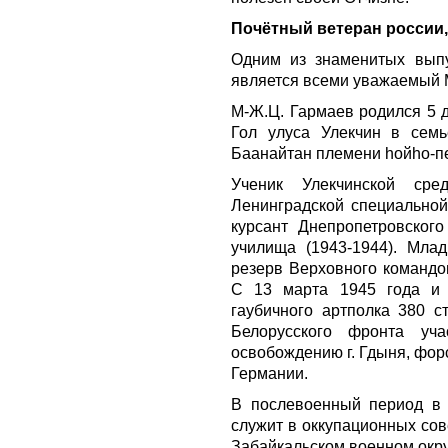
Почётный ветеран россии,
Одним из знаменитых выпу
является всеми уважаемый
М-Ж.Ц. Гармаев родился 5 д
Гол улуса Улекчин в сем
Баанайтан племени hойhо-пе
Ученик Улекчинской сред
Ленинградской специальной
курсант Днепропетровского
училища (1943-1944). Мла
резерв Верховного командо
С 13 марта 1945 года и 
гаубичного артполка 380 с
Белорусского фронта уч
освобождению г. Гдыня, фор
Германии.
В послевоенный период в с
служит в оккупационных сов
Забайкальском военном окру