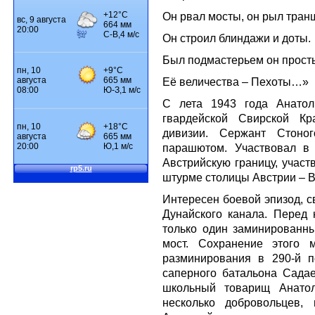
Он рвал мосты, он рыл тран
Он строил блиндажи и доты.
Был подмастерьем он прос
Её величества – Пехоты…»
С лета 1943 года Анатол
гвардейской Свирской Кр
дивизии. Сержант Стоно
парашютом. Участвовал в 
Австрийскую границу, участ
штурме столицы Австрии – 
Интересен боевой эпизод, 
Дунайского канала. Перед
только один заминированн
мост. Сохранение этого 
разминирования в 290-й п
саперного батальона Садае
школьный товарищ Анато
несколько добровольцев,