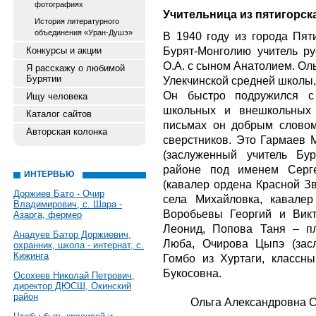
фотографиях
Учительница из пятигорск
История литературного
объединения «Уран-Душэ»
В 1940 году из города Пят
Бурят-Монголию учитель ру
Конкурсы и акции
О.А. с сыном Анатолием. Ол
Я расскажу о любимой
Бурятии
Улекчинской средней школы, 
Он быстро подружился с
Ищу человека
школьных и внешкольных 
Каталог сайтов
письмах он добрым словом
Авторская колонка
сверстников. Это Гармаев 
(заслуженный учитель Бу
районе под именем Серг
ИНТЕРВЬЮ
(кавалер ордена Красной З
Доржиев Бато - Очир
села Михайловка, кавалер
Владимирович, с. Шара -
Воробьевы Георгий и Викт
Азарга, фермер
Леонид, Попова Таня – пл
Анадуев Батор Доржиевич,
Люба, Очирова Цыпэ (зас
охранник, школа - интернат, с.
Кижинга
Гомбо из Хуртаги, классн
Букосовна.
Осохеев Николай Петрович,
директор ДЮСШ, Окинский
район
Ольга Александровна 