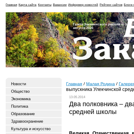
Главная
Карта сайта
Контакты
Вакансии
Информер новостей
Рейтинг сайтов
Блоги 
Газета Закаменского района — 3
августа 2026
Новости
Главная
Малая Родина
Галере
выпускника Улекчинской сре
Общество
13.05.2014
Экономика
Два полковника – дв
Политика
средней школы
Образование
Здравоохранение
Культура и искусство
Великая Отечественная 