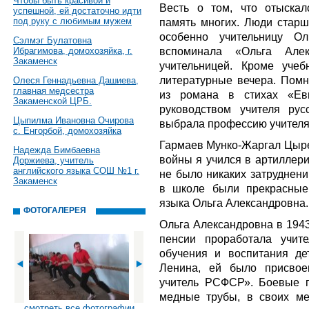
Чтобы быть красивой и
Весть о том, что отыскал
успешной, ей достаточно идти
под руку с любимым мужем
память многих. Люди старш
особенно учительницу Ол
Сэлмэг Булатовна
вспоминала «Ольга Але
Ибрагимова, домохозяйка, г.
Закаменск
учительницей. Кроме уче
литературные вечера. Пом
Олеся Геннадьевна Дашиева,
главная медсестра
из романа в стихах «Ев
Закаменской ЦРБ.
руководством учителя рус
Цыпилма Ивановна Очирова
выбрала профессию учителя
с. Енгорбой, домохозяйка
Гармаев Мунко-Жаргал Цыре
Надежда Бимбаевна
войны я учился в артиллери
Доржиева, учитель
английского языка СОШ №1 г.
не было никаких затруднени
Закаменск
в школе были прекрасные 
языка Ольга Александровна..
ФОТОГАЛЕРЕЯ
Ольга Александровна в 1943
пенсии проработала учит
обучения и воспитания д
Ленина, ей было присвое
учитель РСФСР». Боевые г
медные трубы, в своих ме
смотреть все фотографии