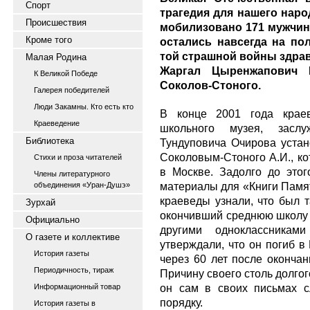
Спорт
трагедия для нашего наро
Происшествия
мобилизовано 171 мужчин,
Кроме того
остались навсегда на по
той страшной войны здрав
Малая Родина
Жаргал Цыренжапович 
К Великой Победе
Соколов-Стоного.
Галерея победителей
Люди Закамны. Кто есть кто
В конце 2001 года краев
Краеведение
школьного музея, засл
Библиотека
Тундуповича Очирова устан
Соколовым-Стоного А.И., к
Стихи и проза читателей
в Москве. Задолго до этог
Члены литературного
материалы для «Книги Памя
объединения «Уран-Душэ»
краеведы узнали, что был т
Зурхай
окончивший среднюю школу в
Официально
другими одноклассникам
О газете и коллективе
утверждали, что он погиб в
История газеты
через 60 лет после оконча
Периодичность, тираж
Причину своего столь долго
он сам в своих письмах с
Информационный товар
порядку.
История газеты в