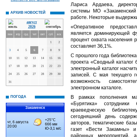
Лариса Ардаева, директо
системы МО «Закаменский 
АРХИВ НОВОСТЕЙ
работе. Некоторые выдержки
август
«Оперативное предостав
2026
является доминирующей фу
пон
втр
срд
чет
пят
суб
вск
процент охвата населения 
1
2
составляет 36,1%.
3
4
5
6
7
8
9
С прошлого года библиотека
10
11
12
13
14
15
16
проекта «Сводный каталог 
17
18
19
20
21
22
23
электронный каталог насчит
записей. С мая текущего г
24
25
26
27
28
29
30
возможность самостоя
31
электронном каталоге.
В рамках пополнения мат
ПОГОДА
«Бурятика» сотрудники 
Закаменск
краеведческую библиот
сегодняшний день содерж
авторов, тематические баз
газет «Вести Закамны» и
районных мероприятий, а