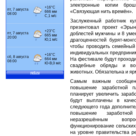
электронные копии бро
«Связующая нить времён».
Заслуженный работник ку
презентовал проект «Эры
доблестей мужчины и 8 уме
драгоценностей бурят-монго
чтобы проводить семейный
индивидуальных предприним
На фестивале будут проходи
свадебные обряды и во
животных. Обязательна и яр
Самым важным сообщени
повышение заработной п
планирует увеличить зарабо
будут выплачены в каче
следующего года дополните
повышение заработно
неразрешённым вопр
функционирование сельских 
на уровне правительства р