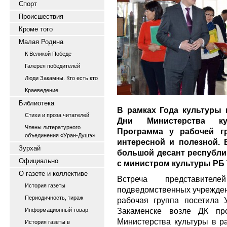
Спорт
Происшествия
Кроме того
Малая Родина
К Великой Победе
Галерея победителей
Люди Закамны. Кто есть кто
Краеведение
Библиотека
В рамках Года культуры 
Стихи и проза читателей
Дни Министерства ку
Члены литературного
Программа у рабочей г
объединения «Уран-Душэ»
интересной и полезной. 
Зурхай
большой десант республи
Официально
с министром культуры РБ
О газете и коллективе
Встреча представите
История газеты
подведомственных учрежден
Периодичность, тираж
рабочая группа посетила У
Закаменске возле ДК пр
Информационный товар
Министерства культуры в ра
История газеты в