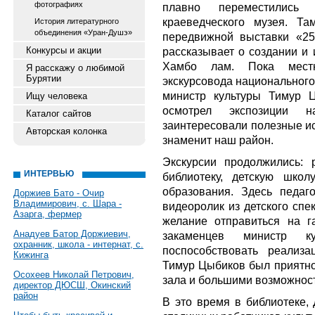
фотографиях
плавно переместились
краеведческого музея. Т
История литературного
объединения «Уран-Душэ»
передвижной выставки «25
Конкурсы и акции
рассказывает о создании и 
Хамбо лам. Пока мест
Я расскажу о любимой
Бурятии
экскурсовода национального
министр культуры Тимур 
Ищу человека
осмотрел экспозиции н
Каталог сайтов
заинтересовали полезные и
Авторская колонка
знаменит наш район.
Экскурсии продолжились: 
ИНТЕРВЬЮ
библиотеку, детскую школ
образования. Здесь педаг
Доржиев Бато - Очир
Владимирович, с. Шара -
видеоролик из детского спе
Азарга, фермер
желание отправиться на г
Анадуев Батор Доржиевич,
закаменцев министр 
охранник, школа - интернат, с.
поспособствовать реализ
Кижинга
Тимур Цыбиков был приятн
Осохеев Николай Петрович,
зала и большими возможнос
директор ДЮСШ, Окинский
район
В это время в библиотеке,