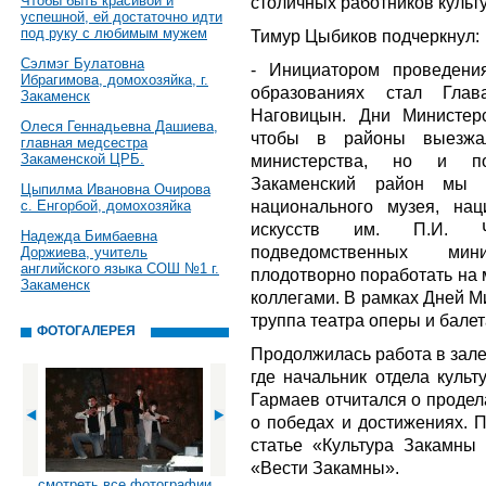
Чтобы быть красивой и
столичных работников культ
успешной, ей достаточно идти
под руку с любимым мужем
Тимур Цыбиков подчеркнул:
Сэлмэг Булатовна
- Инициатором проведени
Ибрагимова, домохозяйка, г.
образованиях стал Глав
Закаменск
Наговицын. Дни Министер
Олеся Геннадьевна Дашиева,
чтобы в районы выезжал
главная медсестра
Закаменской ЦРБ.
министерства, но и по
Закаменский район мы 
Цыпилма Ивановна Очирова
национального музея, на
с. Енгорбой, домохозяйка
искусств им. П.И. Ча
Надежда Бимбаевна
подведомственных мин
Доржиева, учитель
английского языка СОШ №1 г.
плодотворно поработать на 
Закаменск
коллегами. В рамках Дней М
труппа театра оперы и балет
ФОТОГАЛЕРЕЯ
Продолжилась работа в зале
где начальник отдела куль
Гармаев отчитался о продел
о победах и достижениях. 
статье «Культура Закамны
«Вести Закамны».
смотреть все фотографии