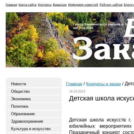
Главная
Карта сайта
Контакты
Вакансии
Информер новостей
Рейтинг сайтов
Блоги 
Газета Закаменского района — 3
августа 2026
Детс
Новости
Главная
Конкурсы и акции
Общество
16.10.2012
Детская школа искус
Экономика
Политика
Образование
Детская школа искусств г.
Здравоохранение
юбилейных мероприятиях
Культура и искусство
Праздничный концерт сост