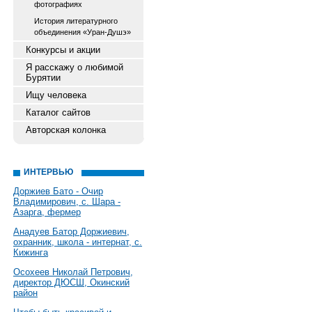
фотографиях
История литературного
объединения «Уран-Душэ»
Конкурсы и акции
Я расскажу о любимой
Бурятии
Ищу человека
Каталог сайтов
Авторская колонка
ИНТЕРВЬЮ
Доржиев Бато - Очир
Владимирович, с. Шара -
Азарга, фермер
Анадуев Батор Доржиевич,
охранник, школа - интернат, с.
Кижинга
Осохеев Николай Петрович,
директор ДЮСШ, Окинский
район