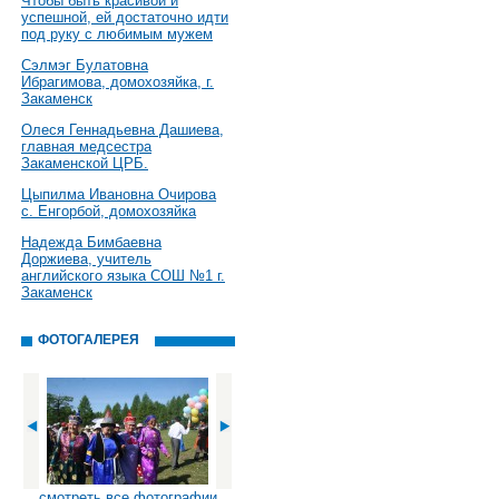
Чтобы быть красивой и
успешной, ей достаточно идти
под руку с любимым мужем
Сэлмэг Булатовна
Ибрагимова, домохозяйка, г.
Закаменск
Олеся Геннадьевна Дашиева,
главная медсестра
Закаменской ЦРБ.
Цыпилма Ивановна Очирова
с. Енгорбой, домохозяйка
Надежда Бимбаевна
Доржиева, учитель
английского языка СОШ №1 г.
Закаменск
ФОТОГАЛЕРЕЯ
смотреть все фотографии