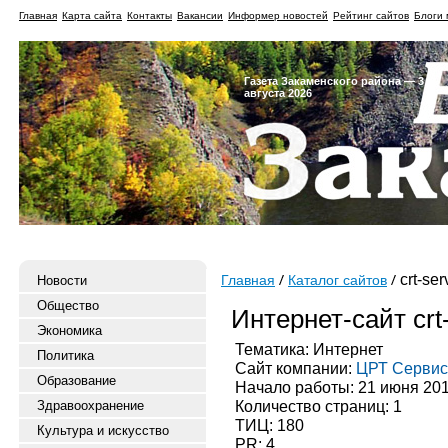
Главная
Карта сайта
Контакты
Вакансии
Информер новостей
Рейтинг сайтов
Блоги 
Газета Закаменского района — 3
августа 2026
crt-ser
Новости
Главная
Каталог сайтов
Общество
Интернет-сайт crt-
Экономика
Тематика: Интернет
Политика
Сайт компании:
ЦРТ Сервис
Образование
Начало работы: 21 июня 20
Количество страниц: 1
Здравоохранение
ТИЦ: 180
Культура и искусство
PR: 4