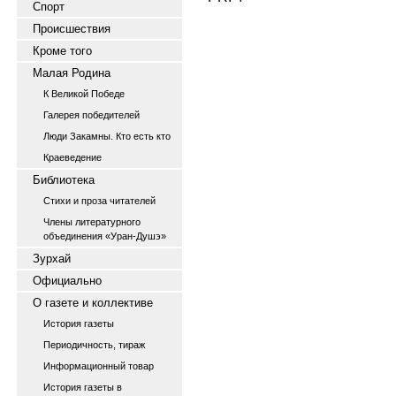
Спорт
Происшествия
Кроме того
Малая Родина
К Великой Победе
Галерея победителей
Люди Закамны. Кто есть кто
Краеведение
Библиотека
Стихи и проза читателей
Члены литературного
объединения «Уран-Душэ»
Зурхай
Официально
О газете и коллективе
История газеты
Периодичность, тираж
Информационный товар
История газеты в