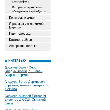
фотографиях
История литературного
объединения «Уран-Душэ»
Конкурсы и акции
Я расскажу о любимой
Бурятии
Ищу человека
Каталог сайтов
Авторская колонка
ИНТЕРВЬЮ
Доржиев Бато - Очир
Владимирович, с. Шара -
Азарга, фермер
Анадуев Батор Доржиевич,
охранник, школа - интернат, с.
Кижинга
Осохеев Николай Петрович,
директор ДЮСШ, Окинский
район