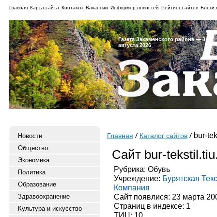
Главная
Карта сайта
Контакты
Вакансии
Информер новостей
Рейтинг сайтов
Блоги 
Газета Закаменского района — 3
августа 2026
bur-teks
Новости
Главная
Каталог сайтов
Общество
Сайт bur-tekstil.tiu
Экономика
Рубрика: Обувь
Политика
Учреждение:
Бурятская Тек
Образование
Компания
Сайт появлися: 23 марта 20
Здравоохранение
Страниц в индексе: 1
Культура и искусство
ТИЦ: 10