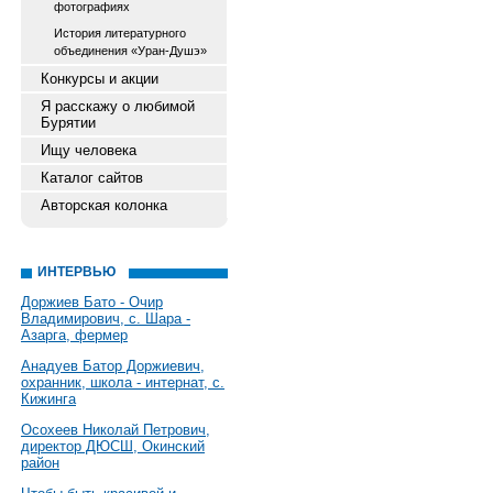
фотографиях
История литературного
объединения «Уран-Душэ»
Конкурсы и акции
Я расскажу о любимой
Бурятии
Ищу человека
Каталог сайтов
Авторская колонка
ИНТЕРВЬЮ
Доржиев Бато - Очир
Владимирович, с. Шара -
Азарга, фермер
Анадуев Батор Доржиевич,
охранник, школа - интернат, с.
Кижинга
Осохеев Николай Петрович,
директор ДЮСШ, Окинский
район