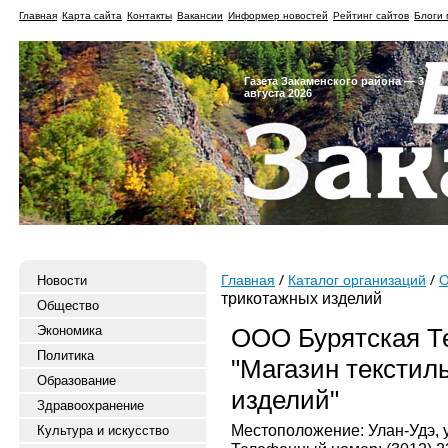
Главная
Карта сайта
Контакты
Вакансии
Информер новостей
Рейтинг сайтов
Блоги 
Газета Закаменского района — 3
августа 2026
Новости
Главная
Каталог организаций
О
трикотажных изделий
Общество
Экономика
ООО Бурятская Т
Политика
"Магазин текстил
Образование
изделий"
Здравоохранение
Местоположение: Улан-Удэ, 
Культура и искусство