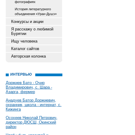
фотографиях
История литературного
объединения «Уран-Душэ»
Конкурсы и акции
Я расскажу о любимой
Бурятии
Ищу человека
Каталог сайтов
Авторская колонка
ИНТЕРВЬЮ
Доржиев Бато - Очир
Владимирович, с. Шара -
Азарга, фермер
Анадуев Батор Доржиевич,
охранник, школа - интернат, с.
Кижинга
Осохеев Николай Петрович,
директор ДЮСШ, Окинский
район