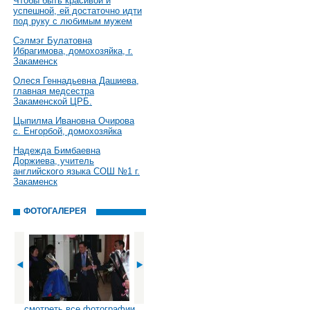
Чтобы быть красивой и
успешной, ей достаточно идти
под руку с любимым мужем
Сэлмэг Булатовна
Ибрагимова, домохозяйка, г.
Закаменск
Олеся Геннадьевна Дашиева,
главная медсестра
Закаменской ЦРБ.
Цыпилма Ивановна Очирова
с. Енгорбой, домохозяйка
Надежда Бимбаевна
Доржиева, учитель
английского языка СОШ №1 г.
Закаменск
ФОТОГАЛЕРЕЯ
смотреть все фотографии