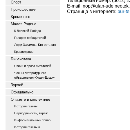
Телефонный номер: (3012) 2
Спорт
E-mail: nop@ulan-ude.neotek.
Происшествия
Страница в интернете:
bur-tek
Кроме того
Малая Родина
К Великой Победе
Галерея победителей
Люди Закамны. Кто есть кто
Краеведение
Библиотека
Стихи и проза читателей
Члены литературного
объединения «Уран-Душэ»
Зурхай
Официально
О газете и коллективе
История газеты
Периодичность, тираж
Информационный товар
История газеты в