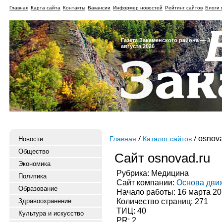
Главная
Карта сайта
Контакты
Вакансии
Информер новостей
Рейтинг сайтов
Блоги 
Газета Закаменского района — 3
августа 2026
osnova
Новости
Главная
Каталог сайтов
Общество
Сайт osnovad.ru
Экономика
Рубрика: Медицина
Политика
Сайт компании:
Основа дви
Образование
Начало работы: 16 марта 20
Количество страниц: 271
Здравоохранение
ТИЦ: 40
Культура и искусство
PR: 2