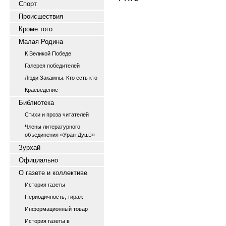
Спорт
Происшествия
Кроме того
Малая Родина
К Великой Победе
Галерея победителей
Люди Закамны. Кто есть кто
Краеведение
Библиотека
Стихи и проза читателей
Члены литературного
объединения «Уран-Душэ»
Зурхай
Официально
О газете и коллективе
История газеты
Периодичность, тираж
Информационный товар
История газеты в