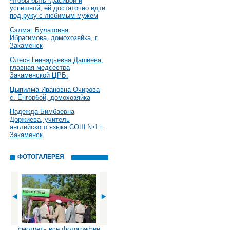
Чтобы быть красивой и
успешной, ей достаточно идти
под руку с любимым мужем
Сэлмэг Булатовна
Ибрагимова, домохозяйка, г.
Закаменск
Олеся Геннадьевна Дашиева,
главная медсестра
Закаменской ЦРБ.
Цыпилма Ивановна Очирова
с. Енгорбой, домохозяйка
Надежда Бимбаевна
Доржиева, учитель
английского языка СОШ №1 г.
Закаменск
ФОТОГАЛЕРЕЯ
смотреть все фотографии