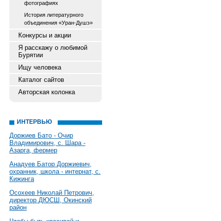
фотографиях
История литературного
объединения «Уран-Душэ»
Конкурсы и акции
Я расскажу о любимой
Бурятии
Ищу человека
Каталог сайтов
Авторская колонка
ИНТЕРВЬЮ
Доржиев Бато - Очир
Владимирович, с. Шара -
Азарга, фермер
Анадуев Батор Доржиевич,
охранник, школа - интернат, с.
Кижинга
Осохеев Николай Петрович,
директор ДЮСШ, Окинский
район