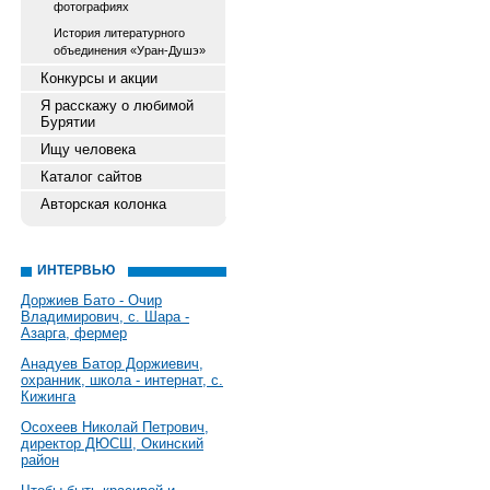
фотографиях
История литературного
объединения «Уран-Душэ»
Конкурсы и акции
Я расскажу о любимой
Бурятии
Ищу человека
Каталог сайтов
Авторская колонка
ИНТЕРВЬЮ
Доржиев Бато - Очир
Владимирович, с. Шара -
Азарга, фермер
Анадуев Батор Доржиевич,
охранник, школа - интернат, с.
Кижинга
Осохеев Николай Петрович,
директор ДЮСШ, Окинский
район