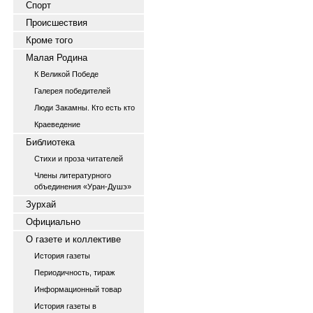
Спорт
Происшествия
Кроме того
Малая Родина
К Великой Победе
Галерея победителей
Люди Закамны. Кто есть кто
Краеведение
Библиотека
Стихи и проза читателей
Члены литературного
объединения «Уран-Душэ»
Зурхай
Официально
О газете и коллективе
История газеты
Периодичность, тираж
Информационный товар
История газеты в