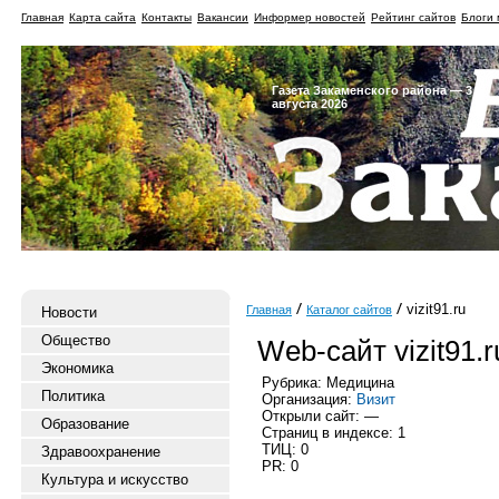
Главная
Карта сайта
Контакты
Вакансии
Информер новостей
Рейтинг сайтов
Блоги 
Газета Закаменского района — 3
августа 2026
vizit91.ru
Главная
Каталог сайтов
Новости
Общество
Web-сайт vizit91.r
Экономика
Рубрика: Медицина
Политика
Организация:
Визит
Открыли сайт: —
Образование
Страниц в индексе: 1
ТИЦ: 0
Здравоохранение
PR: 0
Культура и искусство