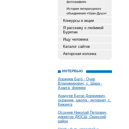
фотографиях
История литературного
объединения «Уран-Душэ»
Конкурсы и акции
Я расскажу о любимой
Бурятии
Ищу человека
Каталог сайтов
Авторская колонка
ИНТЕРВЬЮ
Доржиев Бато - Очир
Владимирович, с. Шара -
Азарга, фермер
Анадуев Батор Доржиевич,
охранник, школа - интернат, с.
Кижинга
Осохеев Николай Петрович,
директор ДЮСШ, Окинский
район