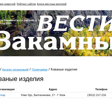
ер новостей
Рейтинг сайтов
Блоги местных жителей
ета Закаменского района — 3
уста 2026
Кованые изделия
Каталог организаций
Полиграфия
ваные изделия
ганизация
Адрес
Телефон
roup
Улан-Удэ, Балтахинова, 17 - Г блок
(3012) 217-216