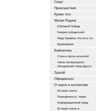
Спорт
Происшествия
Кроме того
Малая Родина
К Великой Победе
Галерея победителей
Люди Закамны. Кто есть кто
Краеведение
Библиотека
Стихи и проза читателей
Члены литературного
объединения «Уран-Душэ»
Зурхай
Официально
О газете и коллективе
История газеты
Периодичность, тираж
Информационный товар
История газеты в