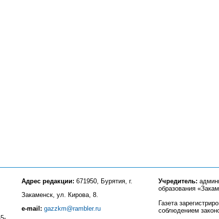
Адрес редакции:
671950, Бурятия, г.
Учредитель:
админи
образования «Закам
Закаменск, ул. Кирова, 8.
Газета зарегистрир
e-mail:
gazzkm@rambler.ru
соблюдением закон
5-