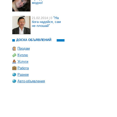
модно!
"На
21.02.2014
| 0
бога надейся, сам
не плошай"
ДОСКА ОБЪЯВЛЕНИЙ
Продам
Куплю
Услуги
Работа
Разное
Авто-объявления