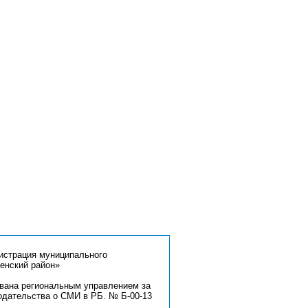
страция муниципального
енский район»
ована региональным управлением за
одательства о СМИ в РБ. № Б-00-13