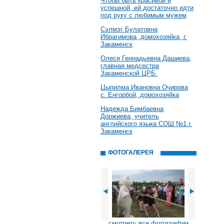
Чтобы быть красивой и
успешной, ей достаточно идти
под руку с любимым мужем
Сэлмэг Булатовна
Ибрагимова, домохозяйка, г.
Закаменск
Олеся Геннадьевна Дашиева,
главная медсестра
Закаменской ЦРБ.
Цыпилма Ивановна Очирова
с. Енгорбой, домохозяйка
Надежда Бимбаевна
Доржиева, учитель
английского языка СОШ №1 г.
Закаменск
ФОТОГАЛЕРЕЯ
смотреть все фотографии