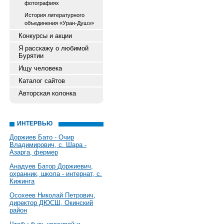
фотографиях
История литературного
объединения «Уран-Душэ»
Конкурсы и акции
Я расскажу о любимой
Бурятии
Ищу человека
Каталог сайтов
Авторская колонка
ИНТЕРВЬЮ
Доржиев Бато - Очир
Владимирович, с. Шара -
Азарга, фермер
Анадуев Батор Доржиевич,
охранник, школа - интернат, с.
Кижинга
Осохеев Николай Петрович,
директор ДЮСШ, Окинский
район