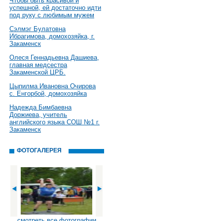
Чтобы быть красивой и
успешной, ей достаточно идти
под руку с любимым мужем
Сэлмэг Булатовна
Ибрагимова, домохозяйка, г.
Закаменск
Олеся Геннадьевна Дашиева,
главная медсестра
Закаменской ЦРБ.
Цыпилма Ивановна Очирова
с. Енгорбой, домохозяйка
Надежда Бимбаевна
Доржиева, учитель
английского языка СОШ №1 г.
Закаменск
ФОТОГАЛЕРЕЯ
смотреть все фотографии