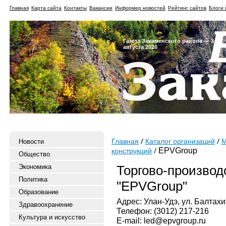
Главная
Карта сайта
Контакты
Вакансии
Информер новостей
Рейтинг сайтов
Блоги 
Газета Закаменского района — 3
августа 2026
Новости
Главная
Каталог организаций
М
EPVGroup
конструкций
Общество
Экономика
Торгово-производ
Политика
"EPVGroup"
Образование
Адрес: Улан-Удэ, ул. Балтахи
Здравоохранение
Телефон: (3012) 217-216
Культура и искусство
E-mail: led@epvgroup.ru