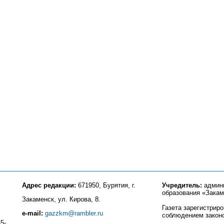
Адрес редакции:
671950, Бурятия, г.
Учредитель:
админи
образования «Закам
Закаменск, ул. Кирова, 8.
Газета зарегистрир
e-mail:
gazzkm@rambler.ru
соблюдением закон
5-