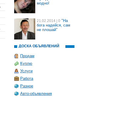
7
модно!
0
"На
21.02.2014
| 0
бога надейся, сам
1
не плошай"
ДОСКА ОБЪЯВЛЕНИЙ
Продам
Куплю
Услуги
Работа
Разное
Авто-объявления