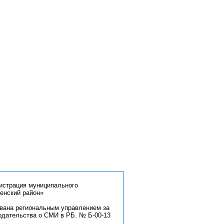
страция муниципального
енский район»
ована региональным управлением за
одательства о СМИ в РБ. № Б-00-13