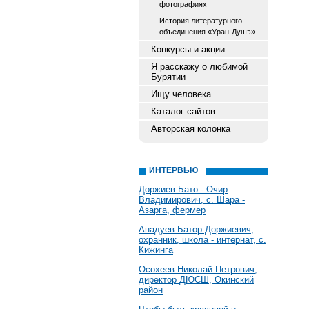
фотографиях
История литературного
объединения «Уран-Душэ»
Конкурсы и акции
Я расскажу о любимой
Бурятии
Ищу человека
Каталог сайтов
Авторская колонка
ИНТЕРВЬЮ
Доржиев Бато - Очир
Владимирович, с. Шара -
Азарга, фермер
Анадуев Батор Доржиевич,
охранник, школа - интернат, с.
Кижинга
Осохеев Николай Петрович,
директор ДЮСШ, Окинский
район