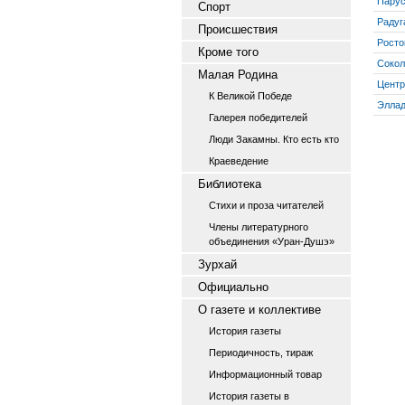
Пару
Спорт
Радуг
Происшествия
Росто
Кроме того
Сокол
Малая Родина
Центр
К Великой Победе
Элла
Галерея победителей
Люди Закамны. Кто есть кто
Краеведение
Библиотека
Стихи и проза читателей
Члены литературного
объединения «Уран-Душэ»
Зурхай
Официально
О газете и коллективе
История газеты
Периодичность, тираж
Информационный товар
История газеты в