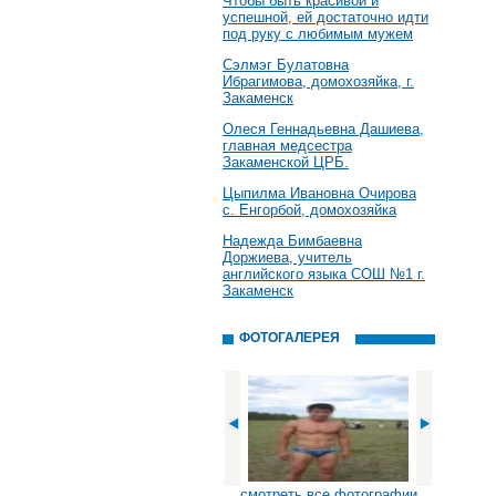
Чтобы быть красивой и
успешной, ей достаточно идти
под руку с любимым мужем
Сэлмэг Булатовна
Ибрагимова, домохозяйка, г.
Закаменск
Олеся Геннадьевна Дашиева,
главная медсестра
Закаменской ЦРБ.
Цыпилма Ивановна Очирова
с. Енгорбой, домохозяйка
Надежда Бимбаевна
Доржиева, учитель
английского языка СОШ №1 г.
Закаменск
ФОТОГАЛЕРЕЯ
смотреть все фотографии