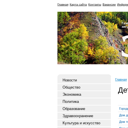
Главная
Карта сайта
Контакты
Вакансии
Информ
Газ
авг
Главная
Новости
Общество
Де
Экономика
Политика
Образование
Город
Дом д
Здравоохранение
Дом т
Культура и искусство