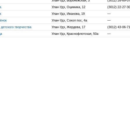
с
Улан-Удэ, Воронежская, 3
(3012) 26-69-0
а
Улан-Удэ, Оцимика, 12
(3012) 22-27-3
к
Улан-Удэ, Иванова, 19
—
ёнок
Улан-Удэ, Сокол пос, 4а
—
 детского творчества
Улан-Удэ, Жердева, 17
(3012) 43-06-7
да
Улан-Удэ, Краснофлотская, 50а
—