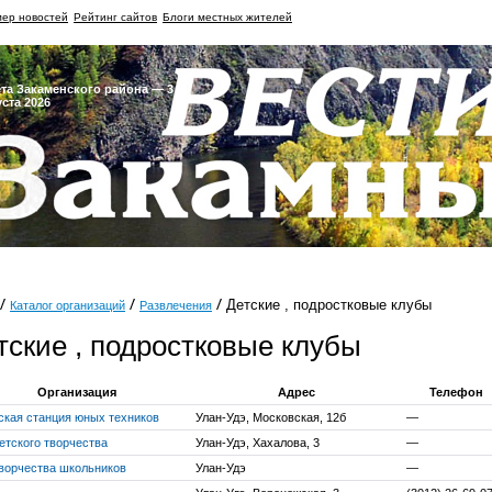
ер новостей
Рейтинг сайтов
Блоги местных жителей
ета Закаменского района — 3
уста 2026
Детские , подростковые клубы
Каталог организаций
Развлечения
тские , подростковые клубы
Организация
Адрес
Телефон
ская станция юных техников
Улан-Удэ, Московская, 12б
—
етского творчества
Улан-Удэ, Хахалова, 3
—
ворчества школьников
Улан-Удэ
—