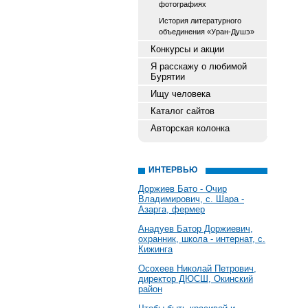
фотографиях
История литературного
объединения «Уран-Душэ»
Конкурсы и акции
Я расскажу о любимой
Бурятии
Ищу человека
Каталог сайтов
Авторская колонка
ИНТЕРВЬЮ
Доржиев Бато - Очир
Владимирович, с. Шара -
Азарга, фермер
Анадуев Батор Доржиевич,
охранник, школа - интернат, с.
Кижинга
Осохеев Николай Петрович,
директор ДЮСШ, Окинский
район