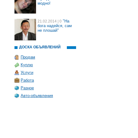
модно!
"На
21.02.2014
| 0
бога надейся, сам
не плошай"
ДОСКА ОБЪЯВЛЕНИЙ
Продам
Куплю
Услуги
Работа
Разное
Авто-объявления