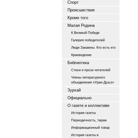
Спорт
Происшествия
Кроме того
Малая Родина
К Великой Победе
Галерея победителей
Люди Закамны. Кто есть кто
Краеведение
Библиотека
Стихи и проза читателей
Члены литературного
объединения «Уран-Душэ»
Зурхай
Официально
О газете и коллективе
История газеты
Периодичность, тираж
Информационный товар
История газеты в