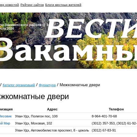
ер новостей
Рейтинг сайтов
Блоги местных жителей
ета Закаменского района — 3
уста 2026
Межкомнатные двери
Каталог организаций
Фурнитура
жкомнатные двери
низация
Адрес
Телефон
Лесовик
Улан-Удэ, Полигон пос, 10б
8-964-401-70-68
ый Мир
Улан-Удэ, Моховая, 102
(3012) 357-353, (3012) 61-92
Улан-Удэ, Автомобилистов проспект, 8 - цоколь
(3012) 67-83-91