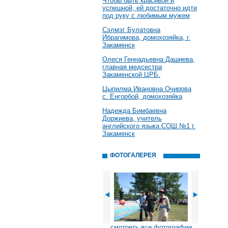
Чтобы быть красивой и
успешной, ей достаточно идти
под руку с любимым мужем
Сэлмэг Булатовна
Ибрагимова, домохозяйка, г.
Закаменск
Олеся Геннадьевна Дашиева,
главная медсестра
Закаменской ЦРБ.
Цыпилма Ивановна Очирова
с. Енгорбой, домохозяйка
Надежда Бимбаевна
Доржиева, учитель
английского языка СОШ №1 г.
Закаменск
ФОТОГАЛЕРЕЯ
смотреть все фотографии