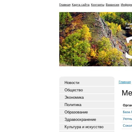
Главная
Карта сайта
Контакты
Вакансии
Информ
Газ
авг
Главная
Новости
Общество
Ме
Экономика
Политика
Орга
Образование
База 
Уютн
Здравоохранение
Сокол
Культура и искусство