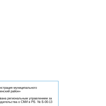
страция муниципального
енский район»
ована региональным управлением за
одательства о СМИ в РБ. № Б-00-13