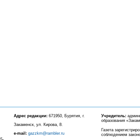
Адрес редакции:
671950, Бурятия, г.
Учредитель:
админи
образования «Закам
Закаменск, ул. Кирова, 8.
Газета зарегистрир
e-mail:
gazzkm@rambler.ru
соблюдением закон
5-