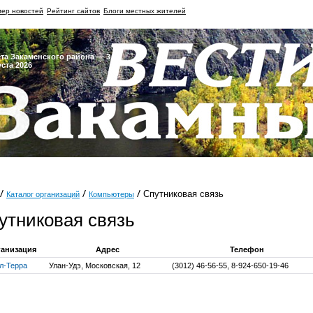
ер новостей
Рейтинг сайтов
Блоги местных жителей
ета Закаменского района — 3
уста 2026
Спутниковая связь
Каталог организаций
Компьютеры
утниковая связь
анизация
Адрес
Телефон
л-Терра
Улан-Удэ, Московская, 12
(3012) 46-56-55, 8-924-650-19-46