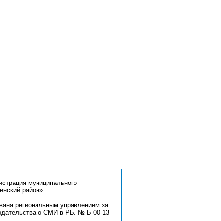
страция муниципального
енский район»
ована региональным управлением за
одательства о СМИ в РБ. № Б-00-13