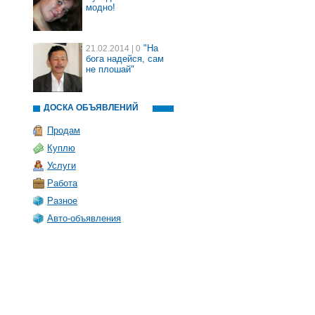
модно!
"На
21.02.2014
| 0
бога надейся, сам
не плошай"
ДОСКА ОБЪЯВЛЕНИЙ
Продам
Куплю
Услуги
Работа
Разное
Авто-объявления