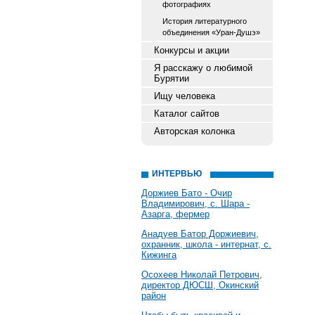
фотографиях
История литературного
объединения «Уран-Душэ»
Конкурсы и акции
Я расскажу о любимой
Бурятии
Ищу человека
Каталог сайтов
Авторская колонка
ИНТЕРВЬЮ
Доржиев Бато - Очир
Владимирович, с. Шара -
Азарга, фермер
Анадуев Батор Доржиевич,
охранник, школа - интернат, с.
Кижинга
Осохеев Николай Петрович,
директор ДЮСШ, Окинский
район