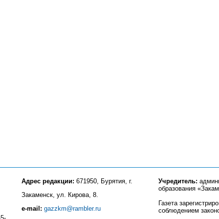
Адрес редакции:
671950, Бурятия, г.
Учредитель:
админи
образования «Закам
Закаменск, ул. Кирова, 8.
Газета зарегистрир
e-mail:
gazzkm@rambler.ru
соблюдением закон
5-