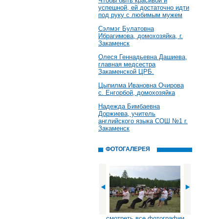
Чтобы быть красивой и
успешной, ей достаточно идти
под руку с любимым мужем
Сэлмэг Булатовна
Ибрагимова, домохозяйка, г.
Закаменск
Олеся Геннадьевна Дашиева,
главная медсестра
Закаменской ЦРБ.
Цыпилма Ивановна Очирова
с. Енгорбой, домохозяйка
Надежда Бимбаевна
Доржиева, учитель
английского языка СОШ №1 г.
Закаменск
ФОТОГАЛЕРЕЯ
смотреть все фотографии