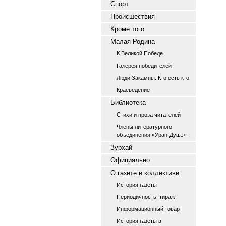
Спорт
Происшествия
Кроме того
Малая Родина
К Великой Победе
Галерея победителей
Люди Закамны. Кто есть кто
Краеведение
Библиотека
Стихи и проза читателей
Члены литературного
объединения «Уран-Душэ»
Зурхай
Официально
О газете и коллективе
История газеты
Периодичность, тираж
Информационный товар
История газеты в