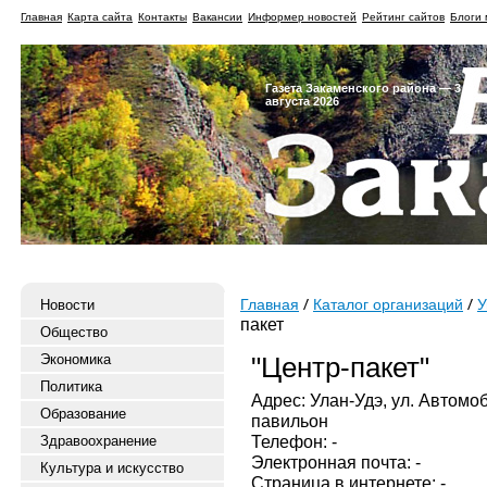
Главная
Карта сайта
Контакты
Вакансии
Информер новостей
Рейтинг сайтов
Блоги 
Газета Закаменского района — 3
августа 2026
Новости
Главная
Каталог организаций
У
пакет
Общество
Экономика
"Центр-пакет"
Политика
Адрес: Улан-Удэ, ул. Автомоб
Образование
павильон
Телефон: -
Здравоохранение
Электронная почта: -
Культура и искусство
Страница в интернете: -