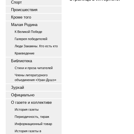
Спорт
Происшествия
Кроме того
Малая Родина
К Великой Победе
Галерея победителей
Люди Закамны. Кто есть кто
Краеведение
Библиотека
Стихи и проза читателей
Члены литературного
объединения «Уран-Душэ»
Зурхай
Официально
О газете и коллективе
История газеты
Периодичность, тираж
Информационный товар
История газеты в