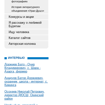
фотографиях
История литературного
объединения «Уран-Душэ»
Конкурсы и акции
Я расскажу о любимой
Бурятии
Ищу человека
Каталог сайтов
Авторская колонка
ИНТЕРВЬЮ
Доржиев Бато - Очир
Владимирович, с. Шара -
Азарга, фермер
Анадуев Батор Доржиевич,
охранник, школа - интернат, с.
Кижинга
Осохеев Николай Петрович,
директор ДЮСШ, Окинский
район