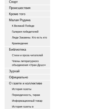
Спорт
Происшествия
Кроме того
Малая Родина
К Великой Победе
Галерея победителей
Люди Закамны. Кто есть кто
Краеведение
Библиотека
Стихи и проза читателей
Члены литературного
объединения «Уран-Душэ»
Зурхай
Официально
О газете и коллективе
История газеты
Периодичность, тираж
Информационный товар
История газеты в