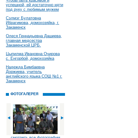
Чтобы быть красивой и
успешной, ей достаточно идти
под руку с любимым мужем
Сэлмэг Булатовна
Ибрагимова, домохозяйка, г.
Закаменск
Олеся Геннадьевна Дашиева,
главная медсестра
Закаменской ЦРБ.
Цыпилма Ивановна Очирова
с. Енгорбой, домохозяйка
Надежда Бимбаевна
Доржиева, учитель
английского языка СОШ №1 г.
Закаменск
ФОТОГАЛЕРЕЯ
смотреть все фотографии