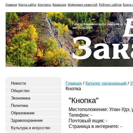
Главная
Карта сайта
Контакты
Вакансии
Информер новостей
Рейтинг сайтов
Блоги 
Газета Закаменского района — 3
августа 2026
Новости
Главная
Каталог организаций
У
Кнопка
Общество
Экономика
"Кнопка"
Политика
Местоположение: Улан-Удэ, у
Образование
Телефон: -
Почтовый ящик: -
Здравоохранение
Страница в интернете: -
Культура и искусство