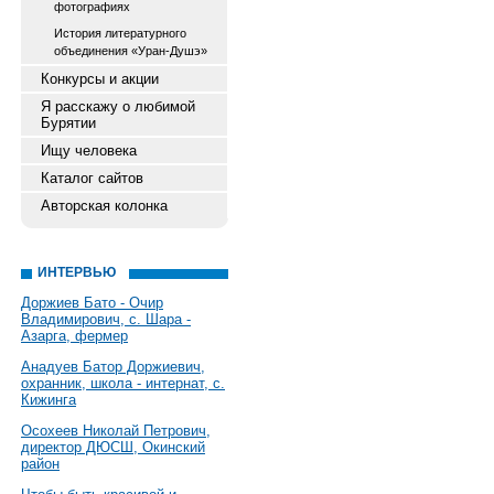
фотографиях
История литературного
объединения «Уран-Душэ»
Конкурсы и акции
Я расскажу о любимой
Бурятии
Ищу человека
Каталог сайтов
Авторская колонка
ИНТЕРВЬЮ
Доржиев Бато - Очир
Владимирович, с. Шара -
Азарга, фермер
Анадуев Батор Доржиевич,
охранник, школа - интернат, с.
Кижинга
Осохеев Николай Петрович,
директор ДЮСШ, Окинский
район