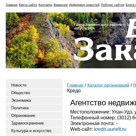
Главная
Карта сайта
Контакты
Вакансии
Информер новостей
Рейтинг сайтов
Блоги 
Газета Закаменского района — 3
августа 2026
Новости
Главная
Каталог организаций
Н
Кредо
Общество
Экономика
Агентство недвиж
Политика
Местоположение: Улан-Удэ, у
Образование
Телефонный номер: (3012) 6
Электронная почта: -
Здравоохранение
Web-сайт:
kredo.uurielt.ru
Культура и искусство