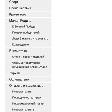
Спорт
Происшествия
Кроме того
Малая Родина
К Великой Победе
Галерея победителей
Люди Закамны. Кто есть кто
Краеведение
Библиотека
Стихи и проза читателей
Члены литературного
объединения «Уран-Душэ»
Зурхай
Официально
О газете и коллективе
История газеты
Периодичность, тираж
Информационный товар
История газеты в