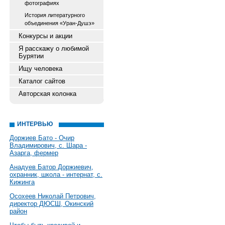
фотографиях
История литературного
объединения «Уран-Душэ»
Конкурсы и акции
Я расскажу о любимой
Бурятии
Ищу человека
Каталог сайтов
Авторская колонка
ИНТЕРВЬЮ
Доржиев Бато - Очир
Владимирович, с. Шара -
Азарга, фермер
Анадуев Батор Доржиевич,
охранник, школа - интернат, с.
Кижинга
Осохеев Николай Петрович,
директор ДЮСШ, Окинский
район