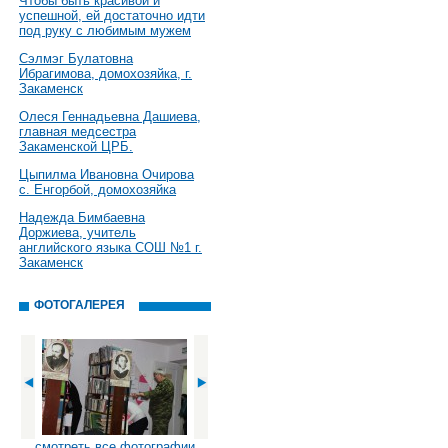
Чтобы быть красивой и
успешной, ей достаточно идти
под руку с любимым мужем
Сэлмэг Булатовна
Ибрагимова, домохозяйка, г.
Закаменск
Олеся Геннадьевна Дашиева,
главная медсестра
Закаменской ЦРБ.
Цыпилма Ивановна Очирова
с. Енгорбой, домохозяйка
Надежда Бимбаевна
Доржиева, учитель
английского языка СОШ №1 г.
Закаменск
ФОТОГАЛЕРЕЯ
смотреть все фотографии