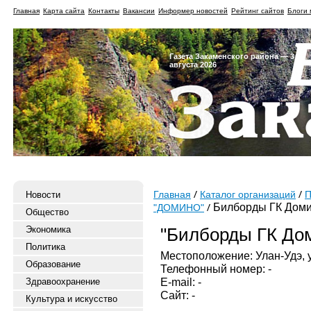
Главная
Карта сайта
Контакты
Вакансии
Информер новостей
Рейтинг сайтов
Блоги 
Газета Закаменского района — 3
августа 2026
Новости
Главная
Каталог организаций
П
Билборды ГК Дом
"ДОМИНО"
Общество
Экономика
"Билборды ГК До
Политика
Местоположение: Улан-Удэ, у
Образование
Телефонный номер: -
E-mail: -
Здравоохранение
Сайт: -
Культура и искусство