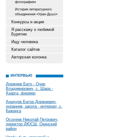
фотографиях
История литературного
объединения «Уран-Душэ»
Конкурсы и акции
Я расскажу о любимой
Бурятии
Ищу человека
Каталог сайтов
Авторская колонка
ИНТЕРВЬЮ
Доржиев Бато - Очир
Владимирович, с. Шара -
Азарга, фермер
Анадуев Батор Доржиевич,
охранник, школа - интернат, с.
Кижинга
Осохеев Николай Петрович,
директор ДЮСШ, Окинский
район