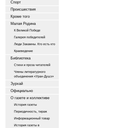
Спорт
Происшествия
Кроме того
Малая Родина
К Великой Победе
Галерея победителей
Люди Закамны. Кто есть кто
Краеведение
Библиотека
Стихи и проза читателей
Члены литературного
объединения «Уран-Душэ»
Зурхай
Официально
О газете и коллективе
История газеты
Периодичность, тираж
Информационный товар
История газеты в