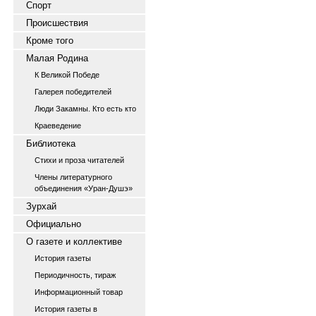
Спорт
Происшествия
Кроме того
Малая Родина
К Великой Победе
Галерея победителей
Люди Закамны. Кто есть кто
Краеведение
Библиотека
Стихи и проза читателей
Члены литературного
объединения «Уран-Душэ»
Зурхай
Официально
О газете и коллективе
История газеты
Периодичность, тираж
Информационный товар
История газеты в