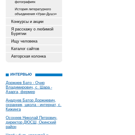
фотографиях
История литературного
объединения «Уран-Душэ»
Конкурсы и акции
Я расскажу о любимой
Бурятии
Ищу человека
Каталог сайтов
Авторская колонка
ИНТЕРВЬЮ
Доржиев Бато - Очир
Владимирович, с. Шара -
Азарга, фермер
Анадуев Батор Доржиевич,
охранник, школа - интернат, с.
Кижинга
Осохеев Николай Петрович,
директор ДЮСШ, Окинский
район