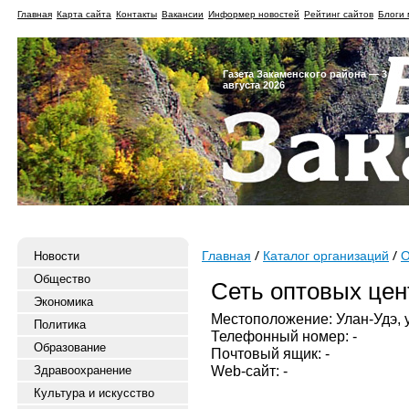
Главная
Карта сайта
Контакты
Вакансии
Информер новостей
Рейтинг сайтов
Блоги 
Газета Закаменского района — 3
августа 2026
Новости
Главная
Каталог организаций
О
Общество
Сеть оптовых цен
Экономика
Местоположение: Улан-Удэ, у
Политика
Телефонный номер: -
Образование
Почтовый ящик: -
Web-сайт: -
Здравоохранение
Культура и искусство