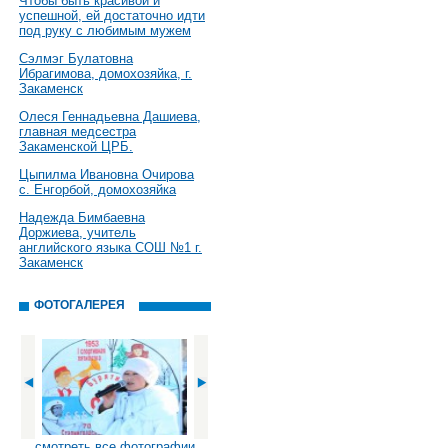
Чтобы быть красивой и
успешной, ей достаточно идти
под руку с любимым мужем
Сэлмэг Булатовна
Ибрагимова, домохозяйка, г.
Закаменск
Олеся Геннадьевна Дашиева,
главная медсестра
Закаменской ЦРБ.
Цыпилма Ивановна Очирова
с. Енгорбой, домохозяйка
Надежда Бимбаевна
Доржиева, учитель
английского языка СОШ №1 г.
Закаменск
ФОТОГАЛЕРЕЯ
смотреть все фотографии