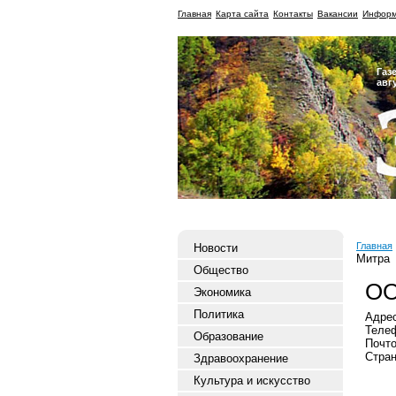
Главная
Карта сайта
Контакты
Вакансии
Информ
Газ
авг
Главная
Новости
Митра
Общество
ОО
Экономика
Политика
Адрес
Телеф
Образование
Почто
Стран
Здравоохранение
Культура и искусство