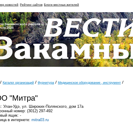
ер новостей
Рейтинг сайтов
Блоги местных жителей
ета Закаменского района — 3
уста 2026
Каталог организаций
Фурнитура
Медицинское оборудование , инструмент
О "Митра"
: Улан-Удэ, ул. Широких-Полянского, дом 17а
онный номер: (3012) 297-492
вый ящик: -
ица в интернете:
mitra03.ru