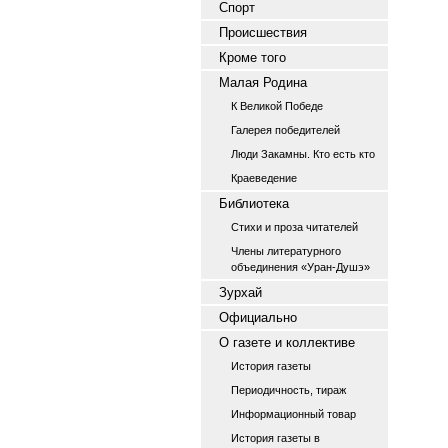
Спорт
Происшествия
Кроме того
Малая Родина
К Великой Победе
Галерея победителей
Люди Закамны. Кто есть кто
Краеведение
Библиотека
Стихи и проза читателей
Члены литературного
объединения «Уран-Душэ»
Зурхай
Официально
О газете и коллективе
История газеты
Периодичность, тираж
Информационный товар
История газеты в