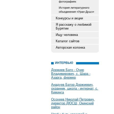
фотографиях
История литературного
объединения «Уран-Душэ»
Конкурсы и акции
Я расскажу о любимой
Бурятии
Ищу человека
Каталог сайтов
Авторская колонка
ИНТЕРВЬЮ
Доржиев Бато - Очир
Владимирович, с. Шара -
Азарга, фермер
Анадуев Батор Доржиевич,
охранник, школа - интернат, с.
Кижинга
Осохеев Николай Петрович,
директор ДЮСШ, Окинский
район