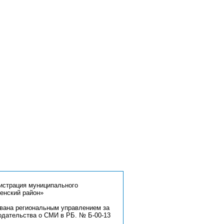
страция муниципального
енский район»
ована региональным управлением за
одательства о СМИ в РБ. № Б-00-13