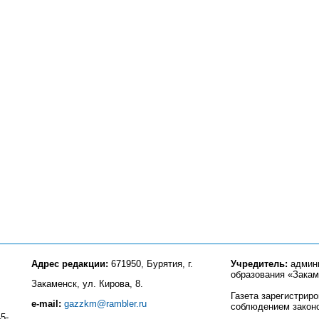
Адрес редакции:
671950, Бурятия, г.
Учредитель:
админи
образования «Закам
Закаменск, ул. Кирова, 8.
Газета зарегистрир
e-mail:
gazzkm@rambler.ru
соблюдением закон
5-