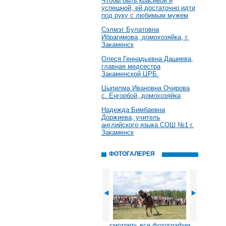
Чтобы быть красивой и
успешной, ей достаточно идти
под руку с любимым мужем
Сэлмэг Булатовна
Ибрагимова, домохозяйка, г.
Закаменск
Олеся Геннадьевна Дашиева,
главная медсестра
Закаменской ЦРБ.
Цыпилма Ивановна Очирова
с. Енгорбой, домохозяйка
Надежда Бимбаевна
Доржиева, учитель
английского языка СОШ №1 г.
Закаменск
ФОТОГАЛЕРЕЯ
смотреть все фотографии