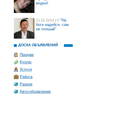
модно!
"На
21.02.2014
| 0
бога надейся, сам
не плошай"
ДОСКА ОБЪЯВЛЕНИЙ
Продам
Куплю
Услуги
Работа
Разное
Авто-объявления