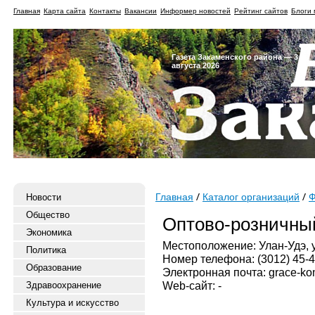
Главная
Карта сайта
Контакты
Вакансии
Информер новостей
Рейтинг сайтов
Блоги 
Газета Закаменского района — 3
августа 2026
Новости
Главная
Каталог организаций
Ф
Общество
Оптово-розничный
Экономика
Местоположение: Улан-Удэ, у
Политика
Номер телефона: (3012) 45-
Образование
Электронная почта: grace-k
Web-сайт: -
Здравоохранение
Культура и искусство