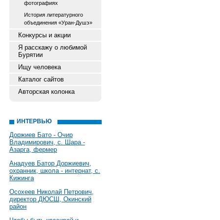
фотографиях
История литературного
объединения «Уран-Душэ»
Конкурсы и акции
Я расскажу о любимой
Бурятии
Ищу человека
Каталог сайтов
Авторская колонка
ИНТЕРВЬЮ
Доржиев Бато - Очир
Владимирович, с. Шара -
Азарга, фермер
Анадуев Батор Доржиевич,
охранник, школа - интернат, с.
Кижинга
Осохеев Николай Петрович,
директор ДЮСШ, Окинский
район