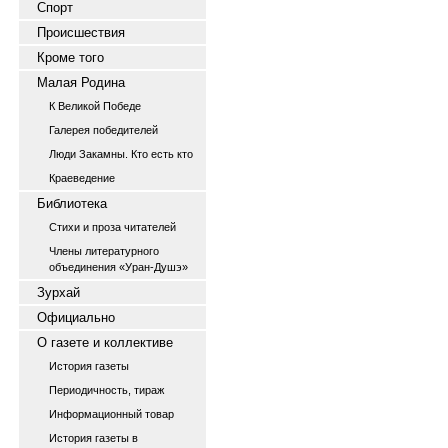
Спорт
Происшествия
Кроме того
Малая Родина
К Великой Победе
Галерея победителей
Люди Закамны. Кто есть кто
Краеведение
Библиотека
Стихи и проза читателей
Члены литературного
объединения «Уран-Душэ»
Зурхай
Официально
О газете и коллективе
История газеты
Периодичность, тираж
Информационный товар
История газеты в