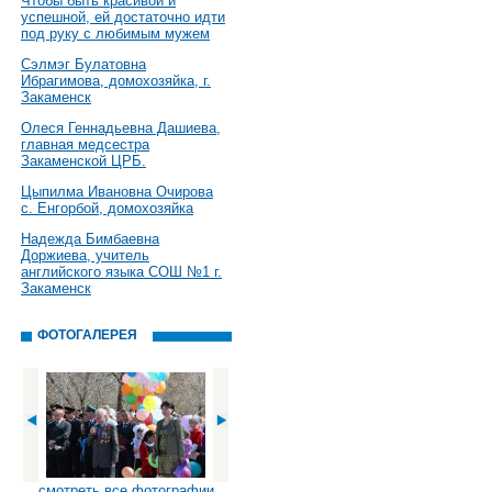
Чтобы быть красивой и
успешной, ей достаточно идти
под руку с любимым мужем
Сэлмэг Булатовна
Ибрагимова, домохозяйка, г.
Закаменск
Олеся Геннадьевна Дашиева,
главная медсестра
Закаменской ЦРБ.
Цыпилма Ивановна Очирова
с. Енгорбой, домохозяйка
Надежда Бимбаевна
Доржиева, учитель
английского языка СОШ №1 г.
Закаменск
ФОТОГАЛЕРЕЯ
смотреть все фотографии