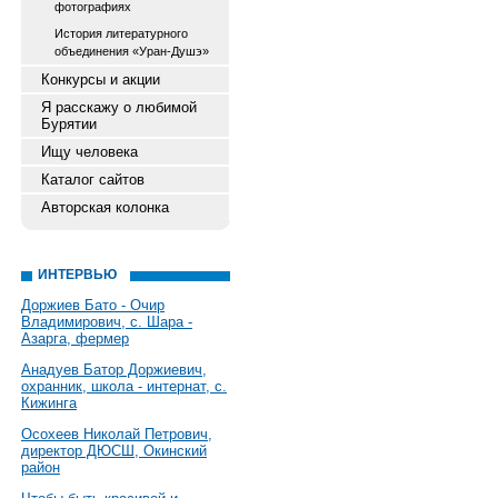
фотографиях
История литературного
объединения «Уран-Душэ»
Конкурсы и акции
Я расскажу о любимой
Бурятии
Ищу человека
Каталог сайтов
Авторская колонка
ИНТЕРВЬЮ
Доржиев Бато - Очир
Владимирович, с. Шара -
Азарга, фермер
Анадуев Батор Доржиевич,
охранник, школа - интернат, с.
Кижинга
Осохеев Николай Петрович,
директор ДЮСШ, Окинский
район