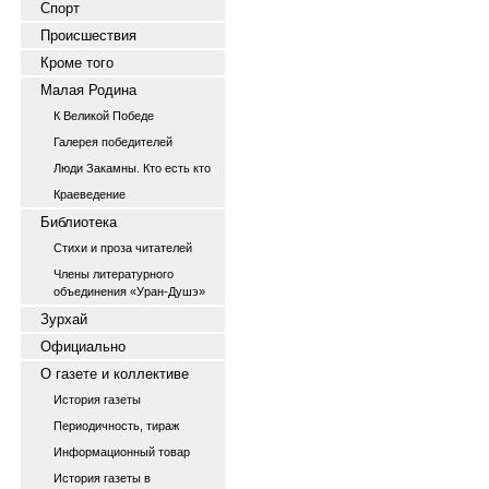
Спорт
Происшествия
Кроме того
Малая Родина
К Великой Победе
Галерея победителей
Люди Закамны. Кто есть кто
Краеведение
Библиотека
Стихи и проза читателей
Члены литературного
объединения «Уран-Душэ»
Зурхай
Официально
О газете и коллективе
История газеты
Периодичность, тираж
Информационный товар
История газеты в