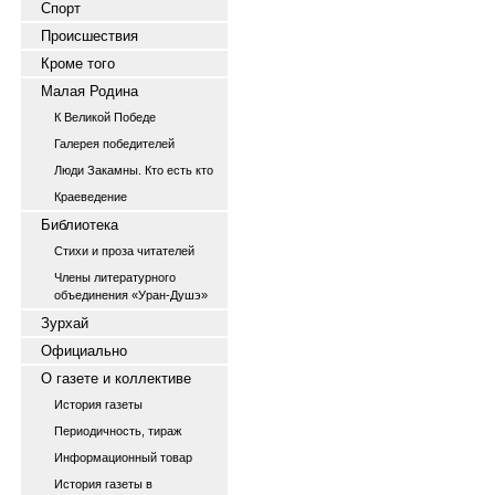
Спорт
Происшествия
Кроме того
Малая Родина
К Великой Победе
Галерея победителей
Люди Закамны. Кто есть кто
Краеведение
Библиотека
Стихи и проза читателей
Члены литературного
объединения «Уран-Душэ»
Зурхай
Официально
О газете и коллективе
История газеты
Периодичность, тираж
Информационный товар
История газеты в