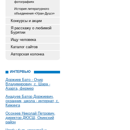
фотографиях
История литературного
объединения «Уран-Душэ»
Конкурсы и акции
Я расскажу о любимой
Бурятии
Ищу человека
Каталог сайтов
Авторская колонка
ИНТЕРВЬЮ
Доржиев Бато - Очир
Владимирович, с. Шара -
Азарга, фермер
Анадуев Батор Доржиевич,
охранник, школа - интернат, с.
Кижинга
Осохеев Николай Петрович,
директор ДЮСШ, Окинский
район