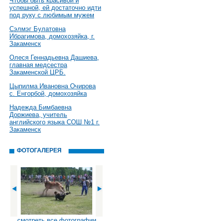
Чтобы быть красивой и
успешной, ей достаточно идти
под руку с любимым мужем
Сэлмэг Булатовна
Ибрагимова, домохозяйка, г.
Закаменск
Олеся Геннадьевна Дашиева,
главная медсестра
Закаменской ЦРБ.
Цыпилма Ивановна Очирова
с. Енгорбой, домохозяйка
Надежда Бимбаевна
Доржиева, учитель
английского языка СОШ №1 г.
Закаменск
ФОТОГАЛЕРЕЯ
смотреть все фотографии