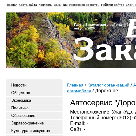
Главная
Карта сайта
Контакты
Вакансии
Информер новостей
Рейтинг сайтов
Блоги 
Газета Закаменского района — 3
августа 2026
Новости
Главная
Каталог организаций
А
Дорожное
автомобиля
Общество
Экономика
Автосервис "Доро
Политика
Местоположение: Улан-Удэ, у
Образование
Телефонный номер: (3012) 6
E-mail: -
Здравоохранение
Сайт: -
Культура и искусство