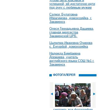
Чтобы быть красивой и
успешной, ей достаточно идти
под руку с любимым мужем
Сэлмэг Булатовна
Ибрагимова, домохозяйка, г.
Закаменск
Олеся Геннадьевна Дашиева,
главная медсестра
Закаменской ЦРБ.
Цыпилма Ивановна Очирова
с. Енгорбой, домохозяйка
Надежда Бимбаевна
Доржиева, учитель
английского языка СОШ №1 г.
Закаменск
ФОТОГАЛЕРЕЯ
смотреть все фотографии