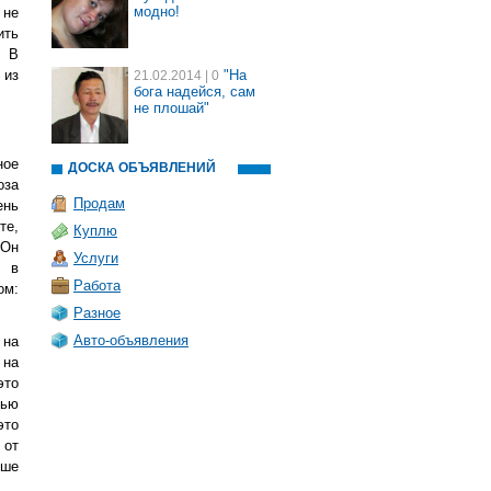
модно!
 не
ить
. В
 из
"На
21.02.2014
| 0
бога надейся, сам
не плошай"
ное
ДОСКА ОБЪЯВЛЕНИЙ
оза
Продам
ень
те,
Куплю
 Он
Услуги
е в
Работа
ом:
Разное
Авто-объявления
 на
 на
это
щью
это
 от
чше