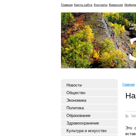
Главная
Карта сайта
Контакты
Вакансии
Информ
Газ
авг
Главная
Новости
Общество
На
Экономика
Политика
Образование
Зд
Здравоохранение
Это 
Культура и искусство
встав