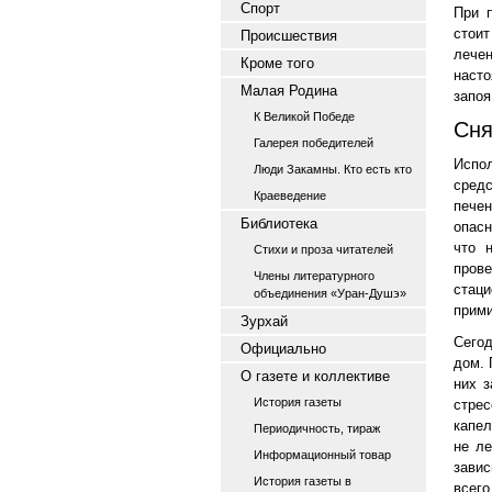
Спорт
При 
стоит
Происшествия
лече
Кроме того
наст
Малая Родина
запоя
К Великой Победе
Сня
Галерея победителей
Испо
Люди Закамны. Кто есть кто
средс
Краеведение
печен
Библиотека
опасн
что 
Стихи и проза читателей
пров
Члены литературного
стац
объединения «Уран-Душэ»
прими
Зурхай
Сегод
Официально
дом. 
О газете и коллективе
них з
История газеты
стрес
капел
Периодичность, тираж
не ле
Информационный товар
зави
История газеты в
всего