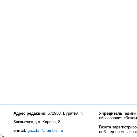
Адрес редакции:
671950, Бурятия, г.
Учредитель:
админи
образования «Закам
Закаменск, ул. Кирова, 8.
Газета зарегистрир
e-mail:
gazzkm@rambler.ru
соблюдением закон
5-