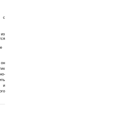
и с
 из
тся
ое
 он
тих
но-
ить
х и
ого