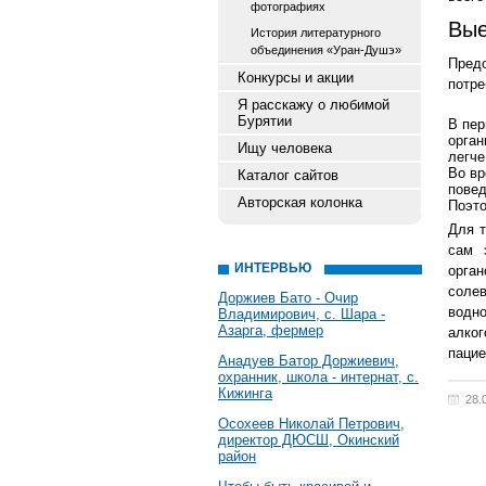
фотографиях
Вые
История литературного
объединения «Уран-Душэ»
Пред
Конкурсы и акции
потре
Я расскажу о любимой
Бурятии
В пер
орган
Ищу человека
легче
Во вр
Каталог сайтов
повед
Авторская колонка
Поэто
Для т
сам 
ИНТЕРВЬЮ
орга
соле
Доржиев Бато - Очир
водн
Владимирович, с. Шара -
Азарга, фермер
алко
пацие
Анадуев Батор Доржиевич,
охранник, школа - интернат, с.
Кижинга
28.
Осохеев Николай Петрович,
директор ДЮСШ, Окинский
район