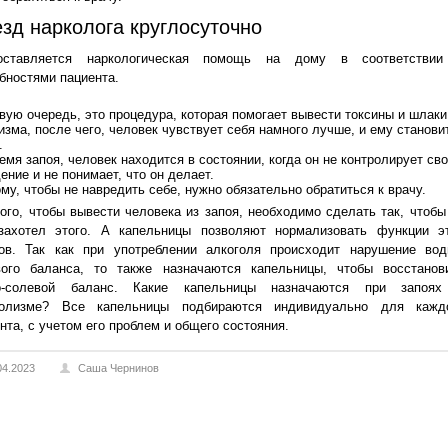
зд нарколога круглосуточно
оставляется наркологическая помощь на дому в соответстви
бностями пациента.
вую очередь, это процедура, которая помогает вывести токсины и шлаки
изма, после чего, человек чувствует себя намного лучше, и ему станови
.
емя запоя, человек находится в состоянии, когда он не контролирует св
ение и не понимает, что он делает.
му, чтобы не навредить себе, нужно обязательно обратиться к врачу.
ого, чтобы вывести человека из запоя, необходимо сделать так, чтобы
захотел этого. А капельницы позволяют нормализовать функции э
нов. Так как при употреблении алкоголя происходит нарушение вод
вого баланса, то также назначаются капельницы, чтобы восстанов
о-солевой баланс. Какие капельницы назначаются при запоя
голизме? Все капельницы подбираются индивидуально для кажд
нта, с учетом его проблем и общего состояния.
04.2023
Саша Чернинов