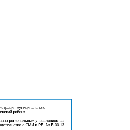
страция муниципального
енский район»
ована региональным управлением за
одательства о СМИ в РБ. № Б-00-13