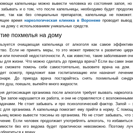
помощи капельницы можно вывести человека из состояния запоя, но
 забывать и о том, что после капельницы, необходимо будет продолж
ние, так как без специальных препаратов, капельница не поможет
оящее время
наркологическая клиника в Воронеже
проводит вывод
 на дому с использованием уникальных средств.
тие похмелья на дому
льзуется очищающая капельница от алкоголя как самое эффектив
тво. Если не принять меры, то это может привести к развитию цирр
и или почечной недостаточности. А, как известно, такие заболевания оч
ы для жизни. Что можно сделать до приезда врача? Если вы сами знае
не сможете помочь себе самостоятельно, вызовите врача на дом.
едет осмотр, предложит вам госпитализацию или назначит лечени
ионаре. До приезда врача постарайтесь снять похмельный синдр
те душ, поешьте, выпейте много жидкости.
ня детоксикация организма после алкоголя требует вызвать нарколога
При запое нарушается их работа, и они не справляются с возложенными
адачами. Не стоит забывать и про психологический фактор. Запой – 
с для организма. А капельница помогает ему прийти в норму. С помо
ьниц можно вывести токсины из организма. Но не стоит забывать, что 
чение. Если человек продолжает употреблять алкоголь, то избавиться
симости без его ведома будет практически невозможно. Поэтому лу
 обратиться к врачу.