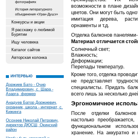
фотографиях
возможности в плане дизай
История литературного
цветов. Они могут быть одн
объединения «Уран-Душэ»
имитация дерева, расти
Конкурсы и акции
орнаменты и т.д.
Я расскажу о любимой
Бурятии
Отделка балконов панелями-
Материал отличается стойк
Ищу человека
Солнечный свет;
Каталог сайтов
Влажность;
Авторская колонка
Деформации;
Перепады температур.
Кроме того, отделка проводи
ИНТЕРВЬЮ
не представляет трудност
Доржиев Бато - Очир
специалисты. Придать бал
Владимирович, с. Шара -
всего лишь за несколько дне
Азарга, фермер
Анадуев Батор Доржиевич,
Эргономичное исполь
охранник, школа - интернат, с.
Кижинга
После отделки балконов
настолько преображается,
Осохеев Николай Петрович,
директор ДЮСШ, Окинский
функциональном использо
район
хранение. На аккуратно и