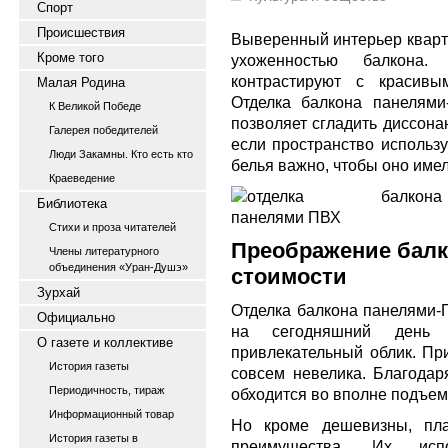
Спорт
Происшествия
Выверенный интерьер кварти
Кроме того
ухоженностью балкона
контрастируют с красивы
Малая Родина
Отделка балкона панелям
К Великой Победе
позволяет сгладить диссона
Галерея победителей
если пространство использу
Люди Закамны. Кто есть кто
белья важно, чтобы оно име
Краеведение
Библиотека
Стихи и проза читателей
Преображение балк
Члены литературного
объединения «Уран-Душэ»
стоимости
Зурхай
Отделка балкона панелями-
Официально
на сегодняшний день с
О газете и коллективе
привлекательный облик. Пр
История газеты
совсем невелика. Благодар
Периодичность, тираж
обходится во вполне подъе
Информационный товар
Но кроме дешевизны, пла
История газеты в
преимущества. Их исп