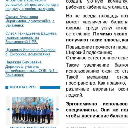
Чтобы быть красивой и
создать уютную комнатк
успешной, ей достаточно идти
рабочего кабинета, уголка отд
под руку с любимым мужем
Но не всегда площадь поз
Сэлмэг Булатовна
Ибрагимова, домохозяйка, г.
может увеличение балкон
Закаменск
фирмы, среди услуг кото
Олеся Геннадьевна Дашиева,
остекление.
Помимо эконо
главная медсестра
получают такие плюсы, ка
Закаменской ЦРБ.
Повышение прочности парап
Цыпилма Ивановна Очирова
Широкий подоконник;
с. Енгорбой, домохозяйка
Отличное естественное осв
Надежда Бимбаевна
Также увеличение балко
Доржиева, учитель
использованию окон со ст
английского языка СОШ №1 г.
Закаменск
Такой механизм откры
пространство. Как правило,
ФОТОГАЛЕРЕЯ
различные варианты окон
лоджий.
Эргономично использо
специалисты. Они же под
чтобы увеличение балкона
смотреть все фотографии