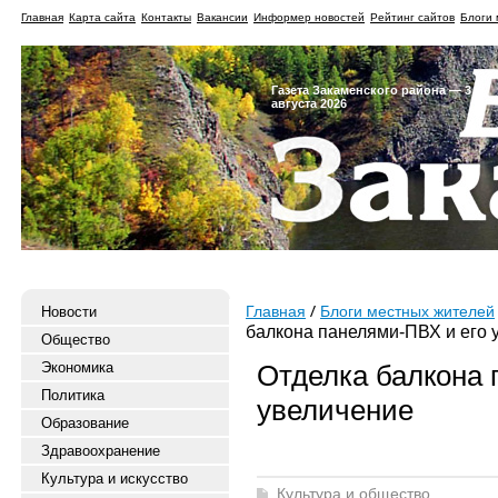
Главная
Карта сайта
Контакты
Вакансии
Информер новостей
Рейтинг сайтов
Блоги 
Газета Закаменского района — 3
августа 2026
Новости
Главная
Блоги местных жителей
балкона панелями-ПВХ и его 
Общество
Экономика
Отделка балкона 
Политика
увеличение
Образование
Здравоохранение
Культура и искусство
Культура и общество