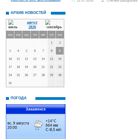
12.07.2018
Соёлма Шагдурова
АРХИВ НОВОСТЕЙ
август
2026
пон
втр
срд
чет
пят
суб
вск
1
2
3
4
5
6
7
8
9
10
11
12
13
14
15
16
17
18
19
20
21
22
23
24
25
26
27
28
29
30
31
ПОГОДА
Закаменск