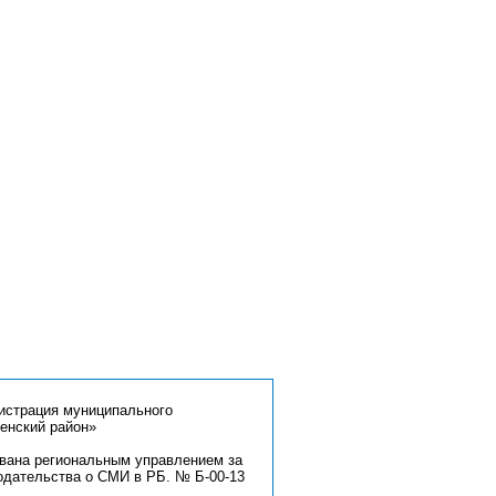
страция муниципального
енский район»
ована региональным управлением за
одательства о СМИ в РБ. № Б-00-13