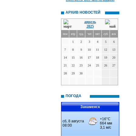
АРХИВ НОВОСТЕЙ
апрель
2025
пон
втр
срд
чет
пят
суб
вск
1
2
3
4
5
6
7
8
9
10
11
12
13
14
15
16
17
18
19
20
21
22
23
24
25
26
27
28
29
30
ПОГОДА
Закаменск