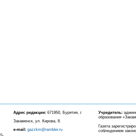
Адрес редакции:
671950, Бурятия, г.
Учредитель:
админи
образования «Закам
Закаменск, ул. Кирова, 8.
Газета зарегистрир
e-mail:
gazzkm@rambler.ru
соблюдением закон
5-