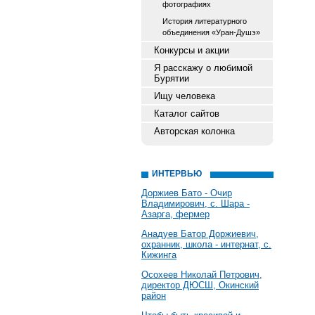
фотографиях
История литературного
объединения «Уран-Душэ»
Конкурсы и акции
Я расскажу о любимой
Бурятии
Ищу человека
Каталог сайтов
Авторская колонка
ИНТЕРВЬЮ
Доржиев Бато - Очир
Владимирович, с. Шара -
Азарга, фермер
Анадуев Батор Доржиевич,
охранник, школа - интернат, с.
Кижинга
Осохеев Николай Петрович,
директор ДЮСШ, Окинский
район