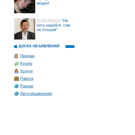
модно!
"На
21.02.2014
| 0
бога надейся, сам
не плошай"
ДОСКА ОБЪЯВЛЕНИЙ
Продам
Куплю
Услуги
Работа
Разное
Авто-объявления