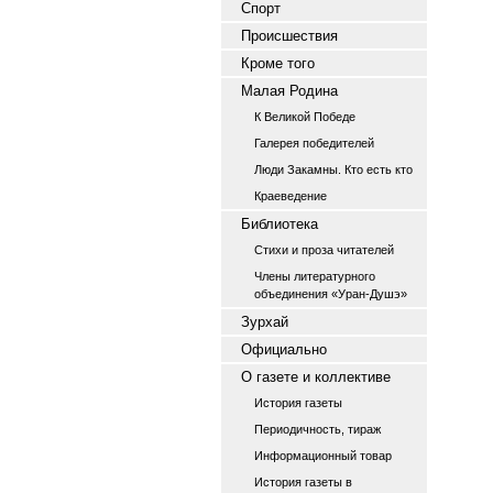
Спорт
Происшествия
Кроме того
Малая Родина
К Великой Победе
Галерея победителей
Люди Закамны. Кто есть кто
Краеведение
Библиотека
Стихи и проза читателей
Члены литературного
объединения «Уран-Душэ»
Зурхай
Официально
О газете и коллективе
История газеты
Периодичность, тираж
Информационный товар
История газеты в