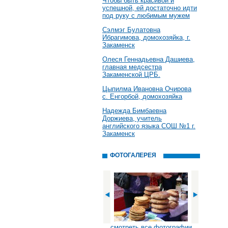
Чтобы быть красивой и
успешной, ей достаточно идти
под руку с любимым мужем
Сэлмэг Булатовна
Ибрагимова, домохозяйка, г.
Закаменск
Олеся Геннадьевна Дашиева,
главная медсестра
Закаменской ЦРБ.
Цыпилма Ивановна Очирова
с. Енгорбой, домохозяйка
Надежда Бимбаевна
Доржиева, учитель
английского языка СОШ №1 г.
Закаменск
ФОТОГАЛЕРЕЯ
смотреть все фотографии