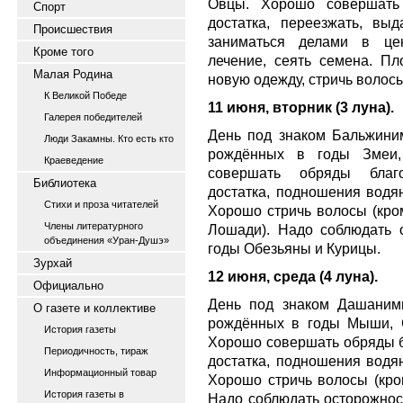
Овцы. Хорошо совершать 
Спорт
достатка, переезжать, выд
Происшествия
заниматься делами в цен
Кроме того
лечение, сеять семена. Пл
Малая Родина
новую одежду, стричь волосы
К Великой Победе
11 июня, вторник (3 луна).
Галерея победителей
День под знаком Бальжини
Люди Закамны. Кто есть кто
рождённых в годы Змеи
Краеведение
совершать обряды благо
Библиотека
достатка, подношения водя
Стихи и проза читателей
Хорошо стричь волосы (кро
Члены литературного
Лошади). Надо соблюдать 
объединения «Уран-Душэ»
годы Обезьяны и Курицы.
Зурхай
12 июня, среда (4 луна).
Официально
День под знаком Дашаним
О газете и коллективе
рождённых в годы Мыши, С
История газеты
Хорошо совершать обряды б
Периодичность, тираж
достатка, подношения водя
Информационный товар
Хорошо стричь волосы (кро
История газеты в
Надо соблюдать осторожнос