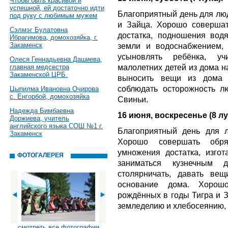
Чтобы быть красивой и
успешной, ей достаточно идти
Благоприятный день для люд
под руку с любимым мужем
и Зайца. Хорошо совершат
Сэлмэг Булатовна
достатка, подношения вод
Ибрагимова, домохозяйка, г.
Закаменск
земли и водоснабжением, 
усыновлять ребёнка, уч
Олеся Геннадьевна Дашиева,
малолетних детей из дома на
главная медсестра
Закаменской ЦРБ.
выносить вещи из дома н
соблюдать осторожность 
Цыпилма Ивановна Очирова
с. Енгорбой, домохозяйка
Свиньи.
Надежда Бимбаевна
16 июня, воскресенье (8 лу
Доржиева, учитель
английского языка СОШ №1 г.
Благоприятный день для 
Закаменск
Хорошо совершать обря
умножения достатка, изгота
ФОТОГАЛЕРЕЯ
заниматься кузнечным 
столярничать, давать вещ
основание дома. Хорош
рождённых в годы Тигра и З
земледелию и хлебосеянию, з
смотреть все фотографии