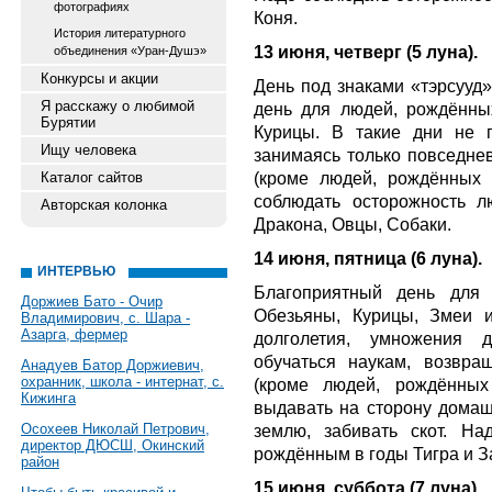
фотографиях
Коня.
История литературного
13 июня, четверг (5 луна).
объединения «Уран-Душэ»
Конкурсы и акции
День под знаками «тэрсууд
Я расскажу о любимой
день для людей, рождённы
Бурятии
Курицы. В такие дни не 
Ищу человека
занимаясь только повседне
(кроме людей, рождённых
Каталог сайтов
соблюдать осторожность 
Авторская колонка
Дракона, Овцы, Собаки.
14 июня, пятница (6 луна).
ИНТЕРВЬЮ
Благоприятный день для
Доржиев Бато - Очир
Обезьяны, Курицы, Змеи 
Владимирович, с. Шара -
Азарга, фермер
долголетия, умножения до
обучаться наукам, возвра
Анадуев Батор Доржиевич,
охранник, школа - интернат, с.
(кроме людей, рождённы
Кижинга
выдавать на сторону домашн
Осохеев Николай Петрович,
землю, забивать скот. На
директор ДЮСШ, Окинский
рождённым в годы Тигра и З
район
15 июня, суббота (7 луна).