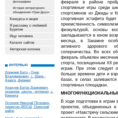
февраля в районе пройд
фотографиях
спортивные игры среди шк
История литературного
объединения «Уран-Душэ»
спортсменов из Джиды и К
спортивная эстафета будет
Конкурсы и акции
преемственность символизир
Я расскажу о любимой
физкультурой, основы во
Бурятии
закладываются в юном возра
Ищу человека
месяца, в Закамне особ
Каталог сайтов
активного здорового о
Авторская колонка
соперничества. Во всех о
февраль объявлен месячник
спорта, посвященным ХII р
ИНТЕРВЬЮ
играм. При этом следует о
Доржиев Бато - Очир
больше времени дети и взр
Владимирович, с. Шара -
базах, в селах заливаются
Азарга, фермер
спортивных площадках.
Анадуев Батор Доржиевич,
охранник, школа - интернат, с.
МНОГОФУНКЦИОНАЛЬНЫЙ
Кижинга
В ходе подготовки в играм 
Осохеев Николай Петрович,
проектов, объединенных 
директор ДЮСШ, Окинский
район
проект «Навстречу сельским
подпроектов. В реализации 