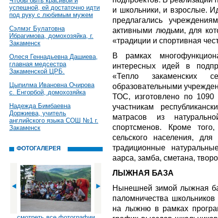
Чтобы быть красивой и
успешной, ей достаточно идти
и школьники, и взрослые. И
под руку с любимым мужем
предлагались учреждения
Сэлмэг Булатовна
активными людьми, для кот
Ибрагимова, домохозяйка, г.
«традиции и спортивная чест
Закаменск
В рамках многофункциона
Олеся Геннадьевна Дашиева,
главная медсестра
интересных идей в подпр
Закаменской ЦРБ.
«Тепло закаменских с
Цыпилма Ивановна Очирова
образовательными учреждени
с. Енгорбой, домохозяйка
ТОС, изготовлено по 1090
Надежда Бимбаевна
участникам республиканс
Доржиева, учитель
матрасов из натуральн
английского языка СОШ №1 г.
спортсменов. Кроме того
Закаменск
сельского населения, для
традиционные натуральные
ФОТОГАЛЕРЕЯ
аарса, замба, сметана, творог
ЛЫЖНАЯ БАЗА
Нынешней зимой лыжная ба
паломничества школьников
на лыжню в рамках програ
смотреть все фотографии