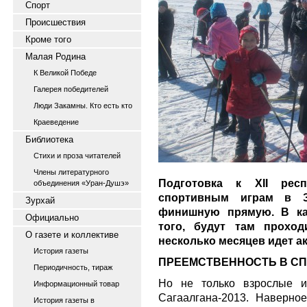
Спорт
Происшествия
Кроме того
Малая Родина
К Великой Победе
Галерея победителей
Люди Закамны. Кто есть кто
Краеведение
Библиотека
Стихи и проза читателей
Члены литературного
Подготовка к ХII рес
объединения «Уран-Душэ»
спортивным играм в 
Зурхай
финишную прямую. В ка
Официально
того, будут там проход
О газете и коллективе
несколько месяцев идет а
История газеты
ПРЕЕМСТВЕННОСТЬ В С
Периодичность, тираж
Но не только взрослые и
Информационный товар
Сагаалгана-2013. Наверное
История газеты в