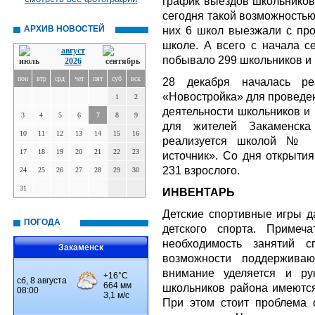
график выездов школьников
сегодня такой возможностью
АРХИВ НОВОСТЕЙ
них 6 школ выезжали с пр
школе. А всего с начала с
август
побывало 299 школьников и 
2026
пон
втр
срд
чет
пят
суб
вск
28 декабря началась ре
«Новостройка» для проведен
1
2
деятельности школьников и 
3
4
5
6
7
8
9
для жителей Закаменск
10
11
12
13
14
15
16
реализуется школой № 
17
18
19
20
21
22
23
источник». Со дня открыти
231 взрослого.
24
25
26
27
28
29
30
31
ИНВЕНТАРЬ
Детские спортивные игры д
ПОГОДА
детского спорта. Примеч
необходимость занятий с
Закаменск
возможности поддерживаю
внимание уделяется и ру
школьников района имеются
При этом стоит проблема 