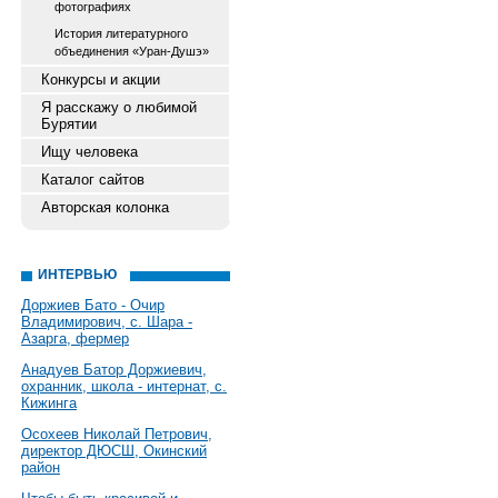
фотографиях
История литературного
объединения «Уран-Душэ»
Конкурсы и акции
Я расскажу о любимой
Бурятии
Ищу человека
Каталог сайтов
Авторская колонка
ИНТЕРВЬЮ
Доржиев Бато - Очир
Владимирович, с. Шара -
Азарга, фермер
Анадуев Батор Доржиевич,
охранник, школа - интернат, с.
Кижинга
Осохеев Николай Петрович,
директор ДЮСШ, Окинский
район