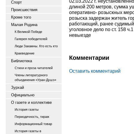
02.03.2022 г. неустановленн
Спорт
длиной 200 метров, сумма у
Происшествия
оперативно- розыскных меро
Кроме того
розыска задержан житель гор
работающий, ранее судимый
Малая Родина
уголовное дело по ст. 158 ч.
К Великой Победе
невыезде
Галерея победителей
Люди Закамны. Кто есть кто
Краеведение
Комментарии
Библиотека
Стихи и проза читателей
Оставить комментарий
Члены литературного
объединения «Уран-Душэ»
Зурхай
Официально
О газете и коллективе
История газеты
Периодичность, тираж
Информационный товар
История газеты в