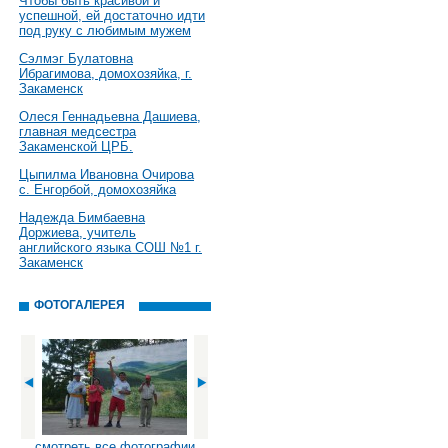
Чтобы быть красивой и
успешной, ей достаточно идти
под руку с любимым мужем
Сэлмэг Булатовна
Ибрагимова, домохозяйка, г.
Закаменск
Олеся Геннадьевна Дашиева,
главная медсестра
Закаменской ЦРБ.
Цыпилма Ивановна Очирова
с. Енгорбой, домохозяйка
Надежда Бимбаевна
Доржиева, учитель
английского языка СОШ №1 г.
Закаменск
ФОТОГАЛЕРЕЯ
смотреть все фотографии